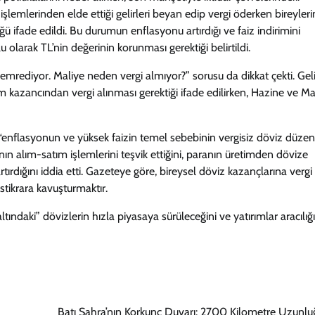
 işlemlerinden elde ettiği gelirleri beyan edip vergi öderken bireyler
ü ifade edildi. Bu durumun enflasyonu artırdığı ve faiz indirimini
 olarak TL’nin değerinin korunması gerektiği belirtildi.
mrediyor. Maliye neden vergi almıyor?” sorusu da dikkat çekti. Geli
m kazancından vergi alınması gerektiği ifade edilirken, Hazine ve Ma
“enflasyonun ve yüksek faizin temel sebebinin vergisiz döviz düzen
n alım-satım işlemlerini teşvik ettiğini, paranın üretimden dövize
dığını iddia etti. Gazeteye göre, bireysel döviz kazançlarına vergi
stikrara kavuşturmaktır.
tındaki” dövizlerin hızla piyasaya sürüleceğini ve yatırımlar aracılığ
Batı Sahra’nın Korkunç Duvarı: 2700 Kilometre Uzunl