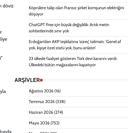
in döviz
Köprülere talip olan Fransız şirket komşunun elektriğini
döşüyor
ChatGPT Free için büyük değişiklik: Artık metin
sohbetlerinde sınır yok
r
liye
Erdoğan’dan AKP teşkilatına ‘süreç’ talimatı: ‘Genel af
yok, kişiye özel statü yok, bunu anlatın’
i”
23 ülkede faaliyet gösteren Türk devi kararını verdi:
Ülkedeki bütün mağazalarını kapatıyor
ARŞİVLER
Ağustos 2026
(16)
ıyla
Temmuz 2026
(338)
Haziran 2026
(274)
Mayıs 2026
(752)
uğunda