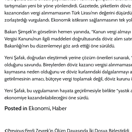
tartışmaları yeni bir yöne yönlendirdi. Gazetede, şirketlerin döviz
kazancından vergi alınmamasının Türk Lirası’nın değerini düşürdüğ
zorlaştırdığı vurgulandı. Ekonomik istikrarın sağlanmasının tek yolu
Bakan Şimşek’in görselinin hemen yanında, “Kanun vergi almayı e
Vergisi Kanunu’nun ilgili maddeleri doğrultusunda döviz alım satı
Bakanlığı’nın bu düzenlemeyi göz ardı ettiği öne sürüldü.
Yeni Şafak, doğrudan eleştirmek yerine çözüm önerileri sunarak, 
olduğunu savundu. Bireylerden döviz kazancı vergisi alınmamasını
kaymasına neden olduğunu ve döviz kurlarındaki dalgalanmayı artır
getirilmesinin amacı, bütçeye vergi toplamak değil, döviz kurunu i
Yeni Şafak, bu uygulamanın hayata geçirilmesiyle birlikte “yastık al
ekonomiye kazandırılabileceğini öne sürdü.
Posted in
Ekonomi
,
Haber
Previous:
Ferdi Zeyrek’in Ölüm Davasında İki Dosya Birleştirildi