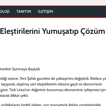
OLOJİ
TANITIM
İLETİŞİM
Eleştirilerini Yumuşatıp Çözüm
 sürece, Yeni Şafak gazetesi de yaklaşımını değiştirdi. İktidara y
şıyarak, alışılmış sert eleştirilerinin ötesine geçti ve ekonominin
göre, Türk Lirası’nın değerinin korunması ekonominin iyileşmesi içi
tarak dikkat çekti.
itikalarını hedef alırken, son manşetiyle iktidar çevrelerindeki