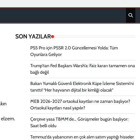
SON YAZILAR
PS5 Pro için PSSR 2.0 Güncellemesi Yolda: Tüm
Oyunlara Geliyor
Trump’tan Fed Başkanı Warsh’a: Faiz kararı tamamen ona
bağlı değil
Bakan Yumaklı Güvenli Elektronik Küpe İzleme Sistemi’ni
tanıttı! “Her hayvanın dijital bir kimliği olacak”
MEB 2026-2027 ortaokul kayıtları ne zaman başlıyor?
akın
Ortaokul kayıtları nasıl yapılır?
n elzem.
Çerçeve yasa TBMM’de… Görüşmeler bugün başlıyor:
Saat belli oldu
Temmuz’da yabancının en çok alım satım yaptığı hisseler