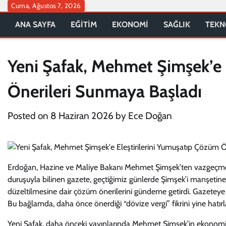
Skip
Cuma, Ağustos 7, 2026
to
ANA SAYFA
EĞİTİM
EKONOMİ
SAĞLIK
TEKN
content
Yeni Şafak, Mehmet Şimşek’e 
Önerileri Sunmaya Başladı
Posted on
8 Haziran 2026
by
Ece Doğan
Erdoğan, Hazine ve Maliye Bakanı Mehmet Şimşek’ten vazgeçmediği
duruşuyla bilinen gazete, geçtiğimiz günlerde Şimşek’i manşetine ta
düzeltilmesine dair çözüm önerilerini gündeme getirdi. Gazeteye 
Bu bağlamda, daha önce önerdiği “dövize vergi” fikrini yine hatırla
Yeni Şafak, daha önceki yayınlarında Mehmet Şimşek’in ekonomi pol