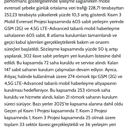
performans göstergelerinde iyileşme sağlanırken mobil
evrensel şebeke günlük ortalama veri trafiği 228,71 terabayttan
252,23 terabayta yükselerek yüzde 10,3 artış gösterdi. Kısım 3
Mobil Evrensel Projesi kapsamında 605 sabit yerleşim yerinde
GSM (2G) ve 4,5G LTE-Advanced tabanlı mobil haberleşme
sahalarının 605 sabit, 8 atlama kurulumları tamamlandı ve
geçici kabul işlemleri gerçekleştirilerek bakım ve onarım
süreçleri başlatıldı. Sözleşme kapsamında yüzde 50 iş artışı
yapılarak, 302 ilave sabit yerleşim yeri kurulum listesine dahil
edildi. Bu kapsamda 72 saha kuruldu ve servise alındı. Kalan
147 sabit sahanın kurulum çalışmaları devam ediyor. Ayrıca,
ihtiyaç halinde kullanılmak üzere 274 römork tipi GSM (2G) ve
4,5G LTE-Advanced tabanlı mobil haberleşme altyapısının
kurulması hedefleniyor. Bu kapsamda 253 römork saha
kuruldu ve hizmete alındı, kalan 21 römork sahanın kurulum
süreci sürüyor. Bazı yerler 2025’te kapsama alanına dahil oldu
Geçen yıl Kısım 1 Projesi kapsamında 7, Kısım 2 Projesi
kapsamında 1, Kısım 3 Projesi kapsamında 25 olmak üzere
toplam 33 sektör ilavesi gerçekleştirildi ve 36 yerleşim yeri