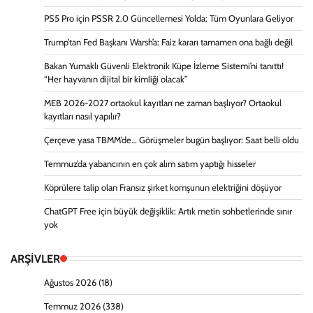
PS5 Pro için PSSR 2.0 Güncellemesi Yolda: Tüm Oyunlara Geliyor
Trump’tan Fed Başkanı Warsh’a: Faiz kararı tamamen ona bağlı değil
Bakan Yumaklı Güvenli Elektronik Küpe İzleme Sistemi’ni tanıttı!
“Her hayvanın dijital bir kimliği olacak”
MEB 2026-2027 ortaokul kayıtları ne zaman başlıyor? Ortaokul
kayıtları nasıl yapılır?
Çerçeve yasa TBMM’de… Görüşmeler bugün başlıyor: Saat belli oldu
Temmuz’da yabancının en çok alım satım yaptığı hisseler
Köprülere talip olan Fransız şirket komşunun elektriğini döşüyor
ChatGPT Free için büyük değişiklik: Artık metin sohbetlerinde sınır
yok
ARŞİVLER
Ağustos 2026
(18)
Temmuz 2026
(338)