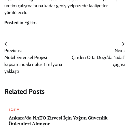
üretim çalışmalarına kadar geniş yelpazede faaliyetler
yürütülecek.
Posted in
Eğitim
Yazı
Previous:
Next:
gezinmesi
Mobil Evrensel Projesi
Çin’den Orta Doğu’da ‘itidal’
kapsamındaki nüfus 1 milyona
çağrısı
yaklaştı
Related Posts
EĞITIM
Ankara’da NATO Zirvesi İçin Yoğun Güvenlik
Önlemleri Alınıyor