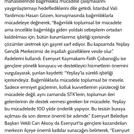
mahallelerinde bağımlılıkla mücadele çalışmalarını
yaygınlaştırmayı hedeflediklerini dile getirdi. İstanbul Vali
Yardımcısı Hasan Gözen, konuşmasında bağımlılıklarla
mücadeleye değinerek, “Bağımlılık toplumsal bir mücadele
ama öncelikle bağımlılığa giden yoldaki sebeplerin ortadan
kaldırılması için, bütün kurumlarımız işbirliği içerisinde
çözümler üretmek için gayret sarf ediyor. Bu kapsamda Yeşilay
Gençlik Merkezimiz de inşallah güzelliklere vesile olur.”
ifadelerini kullandı. Esenyurt Kaymakamı Fatih Çobanoğlu ise
gençlere yönelik koruyucu ve destekleyici hizmetlerin önemini
vurgulayarak, şunları kaydetti: “Yeşilay’la sürekli işbirliği
içerisindeyiz. Bağımlılıklarla mücadele toplumsal bir mesele.
Sadece emniyet güçlerinin, kolluk kuvvetlerinin yürüteceği bir
mücadele değil, aynı zamanda STK’lerin, toplumun ileri
gelenlerinin de destek vermesi gereken bir mücadele. Yeşilay
bu mücadelede 100 yıldır önderlik yapıyor. Bu tesisin buraya
açılması da son derece önemli bir adımdır.” Esenyurt Belediye
Başkan Vekili Can Aksoy da Esenyurt’ta gençlere kazandırılan
merkezin ilçeye önemli katkılar sunacağını belirterek, “Esenyurt