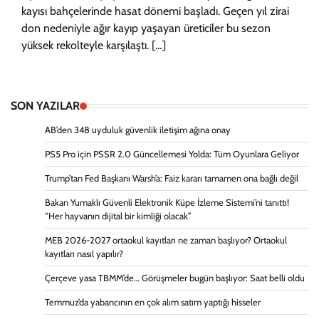
kayısı bahçelerinde hasat dönemi başladı. Geçen yıl zirai
don nedeniyle ağır kayıp yaşayan üreticiler bu sezon
yüksek rekolteyle karşılaştı. […]
SON YAZILAR
AB’den 348 uyduluk güvenlik iletişim ağına onay
PS5 Pro için PSSR 2.0 Güncellemesi Yolda: Tüm Oyunlara Geliyor
Trump’tan Fed Başkanı Warsh’a: Faiz kararı tamamen ona bağlı değil
Bakan Yumaklı Güvenli Elektronik Küpe İzleme Sistemi’ni tanıttı!
“Her hayvanın dijital bir kimliği olacak”
MEB 2026-2027 ortaokul kayıtları ne zaman başlıyor? Ortaokul
kayıtları nasıl yapılır?
Çerçeve yasa TBMM’de… Görüşmeler bugün başlıyor: Saat belli oldu
Temmuz’da yabancının en çok alım satım yaptığı hisseler