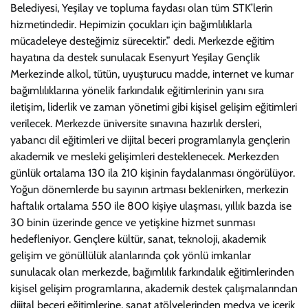
Belediyesi, Yeşilay ve topluma faydası olan tüm STK’lerin
hizmetindedir. Hepimizin çocukları için bağımlılıklarla
mücadeleye desteğimiz sürecektir.” dedi. Merkezde eğitim
hayatına da destek sunulacak Esenyurt Yeşilay Gençlik
Merkezinde alkol, tütün, uyuşturucu madde, internet ve kumar
bağımlılıklarına yönelik farkındalık eğitimlerinin yanı sıra
iletişim, liderlik ve zaman yönetimi gibi kişisel gelişim eğitimleri
verilecek. Merkezde üniversite sınavına hazırlık dersleri,
yabancı dil eğitimleri ve dijital beceri programlarıyla gençlerin
akademik ve mesleki gelişimleri desteklenecek. Merkezden
günlük ortalama 130 ila 210 kişinin faydalanması öngörülüyor.
Yoğun dönemlerde bu sayının artması beklenirken, merkezin
haftalık ortalama 550 ile 800 kişiye ulaşması, yıllık bazda ise
30 binin üzerinde gence ve yetişkine hizmet sunması
hedefleniyor. Gençlere kültür, sanat, teknoloji, akademik
gelişim ve gönüllülük alanlarında çok yönlü imkanlar
sunulacak olan merkezde, bağımlılık farkındalık eğitimlerinden
kişisel gelişim programlarına, akademik destek çalışmalarından
dijital beceri eğitimlerine, sanat atölyelerinden medya ve içerik