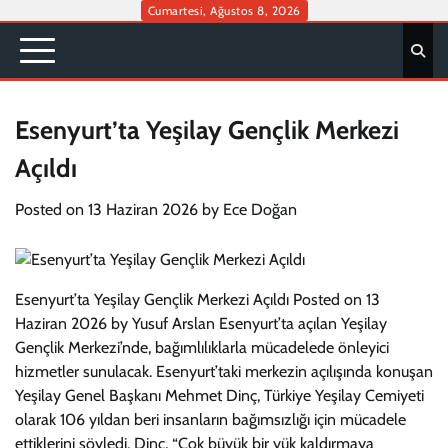
Skip
Cumartesi, Ağustos 8, 2026
to
content
Esenyurt’ta Yeşilay Gençlik Merkezi
Açıldı
Posted on
13 Haziran 2026
by
Ece Doğan
Esenyurt’ta Yeşilay Gençlik Merkezi Açıldı Posted on 13
Haziran 2026 by Yusuf Arslan Esenyurt’ta açılan Yeşilay
Gençlik Merkezi’nde, bağımlılıklarla mücadelede önleyici
hizmetler sunulacak. Esenyurt’taki merkezin açılışında konuşan
Yeşilay Genel Başkanı Mehmet Dinç, Türkiye Yeşilay Cemiyeti
olarak 106 yıldan beri insanların bağımsızlığı için mücadele
ettiklerini söyledi. Dinç, “Çok büyük bir yük kaldırmaya