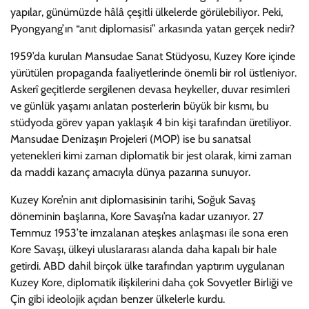
yapılar, günümüzde hâlâ çeşitli ülkelerde görülebiliyor. Peki,
Pyongyang’ın “anıt diplomasisi” arkasında yatan gerçek nedir?
1959’da kurulan Mansudae Sanat Stüdyosu, Kuzey Kore içinde
yürütülen propaganda faaliyetlerinde önemli bir rol üstleniyor.
Askerî geçitlerde sergilenen devasa heykeller, duvar resimleri
ve günlük yaşamı anlatan posterlerin büyük bir kısmı, bu
stüdyoda görev yapan yaklaşık 4 bin kişi tarafından üretiliyor.
Mansudae Denizaşırı Projeleri (MOP) ise bu sanatsal
yetenekleri kimi zaman diplomatik bir jest olarak, kimi zaman
da maddi kazanç amacıyla dünya pazarına sunuyor.
Kuzey Kore’nin anıt diplomasisinin tarihi, Soğuk Savaş
döneminin başlarına, Kore Savaşı’na kadar uzanıyor. 27
Temmuz 1953’te imzalanan ateşkes anlaşması ile sona eren
Kore Savaşı, ülkeyi uluslararası alanda daha kapalı bir hale
getirdi. ABD dahil birçok ülke tarafından yaptırım uygulanan
Kuzey Kore, diplomatik ilişkilerini daha çok Sovyetler Birliği ve
Çin gibi ideolojik açıdan benzer ülkelerle kurdu.