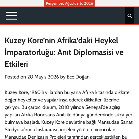
Skip
Perşembe, Ağustos 6, 2026
to
content
Kuzey Kore’nin Afrika’daki Heykel
İmparatorluğu: Anıt Diplomasisi ve
Etkileri
Posted on
20 Mayıs 2026
by
Ece Doğan
Kuzey Kore, 1960’lı yıllardan bu yana Afrika kıtasında dikkate
değer heykeller ve yapılar inşa ederek dikkatleri üzerine
çekiyor. Bu çarpıcı durum, 2010 yılında Senegal’de açılışı
yapılan Afrika Rönesans Anıtı ile dünya gündeminde sıkça yer
bulmaya başladı. Kuzey Kore devletine bağlı Mansudae Sanat
Stüdyosu’nun uluslararası projeleri yürüten birimi olan
Mansudae Denizaşırı Projeleri tarafından gerçekleştirilen bu