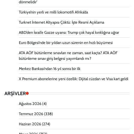
dönmelidir’
Türkiye’nin yerli ve milli lokomotifi Afrika’da
Turknet İnternet Altyapısı Çöktü: İşte Resmi Açıklama
ABD’den İsrail’e Gazze uyarısı: Trump çok hayal kırıklığına uğrar
Euro Bölgesi’nde bir yıldan uzun sürenin en hızlı büyümesi
ATA AÖF bütünleme sınavları ne zaman, saat kaçta? ATA AÖF
bütünleme sınav giriş belgesi yayımlandı mı?
Merkez Bankası’ndan 16 yıl sonra bir ilk
X Premium abonelerine yeni özellik: Dijital cüzdan ve Visa kart geldi
ARŞİVLER
Ağustos 2026
(4)
Temmuz 2026
(338)
Haziran 2026
(274)