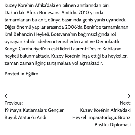
Kuzey Kore’nin Afrika’daki en bilinen anıtlarından biri,
Dakar’daki Afrika Rönesansı Anıtı’dır. 2010 yılında
tamamlanan bu anıt, dünya basınında geniş yankı uyandırdı.
Diğer önemli yapılar arasında 2006’da Benin’de tamamlanan
Kral Behanzin Heykeli, Botsvana’nın bağımsızlığında rol
oynayan kabile liderlerini temsil eden anıt ve Demokratik
Kongo Cumhuriyeti’nin eski lideri Laurent-Désiré Kabila’nın
heykeli bulunmaktadır. Kuzey Kore’nin inşa ettiği bu heykeller,
zaman zaman ilginç tartışmalara yol açmaktadır.
Posted in
Eğitim
Yazı
Previous:
Next:
gezinmesi
19 Mayıs Kutlamaları: Gençler
Kuzey Kore’nin Afrika’daki
Büyük Atatürk’ü Andı
Heykel İmparatorluğu: Bronz
Başlıklı Diplomasi