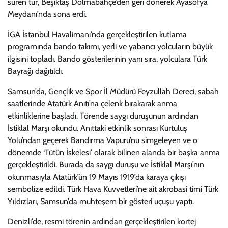
süren tur, Beşiktaş Dolmabahçe’den geri dönerek Ayasofya
Meydanı’nda sona erdi.
İGA İstanbul Havalimanı’nda gerçekleştirilen kutlama
programında bando takımı, yerli ve yabancı yolcuların büyük
ilgisini topladı. Bando gösterilerinin yanı sıra, yolculara Türk
Bayrağı dağıtıldı.
Samsun’da, Gençlik ve Spor İl Müdürü Feyzullah Dereci, sabah
saatlerinde Atatürk Anıtı’na çelenk bırakarak anma
etkinliklerine başladı. Törende saygı duruşunun ardından
İstiklal Marşı okundu. Anıttaki etkinlik sonrası Kurtuluş
Yolu’ndan geçerek Bandırma Vapuru’nu simgeleyen ve o
dönemde ‘Tütün İskelesi’ olarak bilinen alanda bir başka anma
gerçekleştirildi. Burada da saygı duruşu ve İstiklal Marşı’nın
okunmasıyla Atatürk’ün 19 Mayıs 1919’da karaya çıkışı
sembolize edildi. Türk Hava Kuvvetleri’ne ait akrobasi timi Türk
Yıldızları, Samsun’da muhteşem bir gösteri uçuşu yaptı.
Denizli’de, resmi törenin ardından gerçekleştirilen kortej