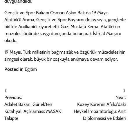
duygulandırdı.
Gençlik ve Spor Bakanı Osman Aşkın Bak da 19 Mayıs
Atatürk’ü Anma, Gençlik ve Spor Bayramı dolayısıyla, gençlerle
birlikte Anıtkabir’i ziyaret etti. Gazi Mustafa Kemal Atatürk’ün
mozolesi önünde saygı duruşunda bulunarak İstiklal Marşı’nı
okudu.
19 Mayıs, Türk milletinin bağımsızlık ve özgürlük mücadelesinin
simgesi olarak, büyük bir coşkuyla anılmaya devam ediyor.
Posted in
Eğitim
Yazı
Previous:
Next:
gezinmesi
Adalet Bakanı Gürlek’ten
Kuzey Kore’nin Afrika’daki
Kütahyalı Açıklaması: MASAK
Heykel İmparatorluğu: Anıt
Takipte
Diplomasisi ve Etkileri