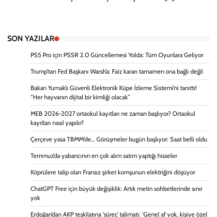
SON YAZILAR
PS5 Pro için PSSR 2.0 Güncellemesi Yolda: Tüm Oyunlara Geliyor
Trump’tan Fed Başkanı Warsh’a: Faiz kararı tamamen ona bağlı değil
Bakan Yumaklı Güvenli Elektronik Küpe İzleme Sistemi’ni tanıttı!
“Her hayvanın dijital bir kimliği olacak”
MEB 2026-2027 ortaokul kayıtları ne zaman başlıyor? Ortaokul
kayıtları nasıl yapılır?
Çerçeve yasa TBMM’de… Görüşmeler bugün başlıyor: Saat belli oldu
Temmuz’da yabancının en çok alım satım yaptığı hisseler
Köprülere talip olan Fransız şirket komşunun elektriğini döşüyor
ChatGPT Free için büyük değişiklik: Artık metin sohbetlerinde sınır
yok
Erdoğan’dan AKP teşkilatına ‘süreç’ talimatı: ‘Genel af yok, kişiye özel