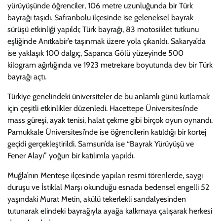
yürüyüşünde öğrenciler, 106 metre uzunluğunda bir Türk
bayrağı taşıdı. Safranbolu ilçesinde ise geleneksel bayrak
sürüşü etkinliği yapıldı; Türk bayrağı, 83 motosiklet tutkunu
eşliğinde Anıtkabir’e taşınmak üzere yola çıkarıldı. Sakarya’da
ise yaklaşık 100 dalgıç, Sapanca Gölü yüzeyinde 500
kilogram ağırlığında ve 1923 metrekare boyutunda dev bir Türk
bayrağı açtı.
Türkiye genelindeki üniversiteler de bu anlamlı günü kutlamak
için çeşitli etkinlikler düzenledi. Hacettepe Üniversitesi’nde
mass güreşi, ayak tenisi, halat çekme gibi birçok oyun oynandı.
Pamukkale Üniversitesi’nde ise öğrencilerin katıldığı bir kortej
geçidi gerçekleştirildi. Samsun’da ise “Bayrak Yürüyüşü ve
Fener Alayı” yoğun bir katılımla yapıldı.
Muğla’nın Menteşe ilçesinde yapılan resmi törenlerde, saygı
duruşu ve İstiklal Marşı okunduğu esnada bedensel engelli 52
yaşındaki Murat Metin, akülü tekerlekli sandalyesinden
tutunarak elindeki bayrağıyla ayağa kalkmaya çalışarak herkesi