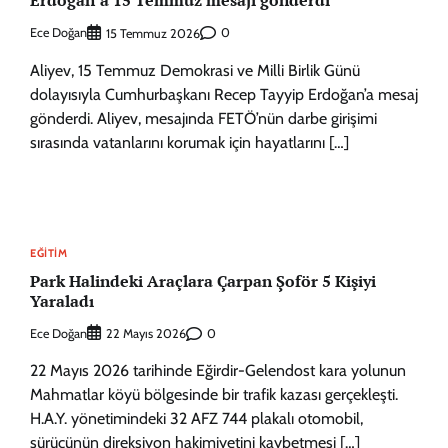
Erdoğan’a 15 Temmuz mesajı gönderdi
Ece Doğan
0
15 Temmuz 2026
Aliyev, 15 Temmuz Demokrasi ve Milli Birlik Günü
dolayısıyla Cumhurbaşkanı Recep Tayyip Erdoğan’a mesaj
gönderdi. Aliyev, mesajında FETÖ’nün darbe girişimi
sırasında vatanlarını korumak için hayatlarını […]
EĞITIM
Park Halindeki Araçlara Çarpan Şoför 5 Kişiyi
Yaraladı
Ece Doğan
0
22 Mayıs 2026
22 Mayıs 2026 tarihinde Eğirdir-Gelendost kara yolunun
Mahmatlar köyü bölgesinde bir trafik kazası gerçekleşti.
H.A.Y. yönetimindeki 32 AFZ 744 plakalı otomobil,
sürücünün direksiyon hakimiyetini kaybetmesi […]