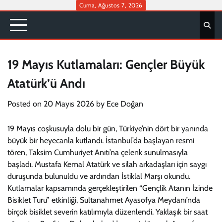
Skip
Cuma, Ağustos 7, 2026
to
content
19 Mayıs Kutlamaları: Gençler Büyük
Atatürk’ü Andı
Posted on
20 Mayıs 2026
by
Ece Doğan
19 Mayıs coşkusuyla dolu bir gün, Türkiye’nin dört bir yanında
büyük bir heyecanla kutlandı. İstanbul’da başlayan resmi
tören, Taksim Cumhuriyet Anıtı’na çelenk sunulmasıyla
başladı. Mustafa Kemal Atatürk ve silah arkadaşları için saygı
duruşunda bulunuldu ve ardından İstiklal Marşı okundu.
Kutlamalar kapsamında gerçekleştirilen “Gençlik Atanın İzinde
Bisiklet Turu” etkinliği, Sultanahmet Ayasofya Meydanı’nda
birçok bisiklet severin katılımıyla düzenlendi. Yaklaşık bir saat