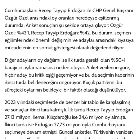
Cumhurbaşkanı Recep Tayyip Erdoğan ile CHP Genel Başkanı
Özgür Özel arasındaki oy oranları neredeyse eşitlenmiş
durumda. Anket sonuçları şu şekilde ortaya çıkıyor: Özgür
Özel: %42,1, Recep Tayyip Erdoğan: %42. Bu durum, seçmen
eğilimlerindeki önemli değişimin ve adaylar arasındaki kıyasıya
mücadelenin en somut göstergesi olarak değerlendiriliyor.
Diğer adayların oy dağılımı ise ilk turda gerekli olan %50+1
barajının aşılamamasına neden oluyor. Anket verilerine göre,
hiçbir aday bu kritik eşiği geçemiyor ve bu da seçimin kaderinin
ikinci turda belirleneceğini öngörüyor. Küçük partilerin, bu
süreçteki oylarının belirleyici bir faktör olacağı düşünülüyor.
2023 yılındaki seçimlerde de benzer bir tablo ile karşılaşılmış
ve sonuçlar ikinci tura kalmıştı. İlk turda Recep Tayyip Erdoğan
27,13 milyon, Kemal Kılıçdaroğlu ise 24,6 milyon oy almıştı.
İkinci turda ise Erdoğan 27,73 milyon oyla Cumhurbaşkanı
seçilmeye devam etmişti. Güncel anketler, Türkiye’nin yeniden