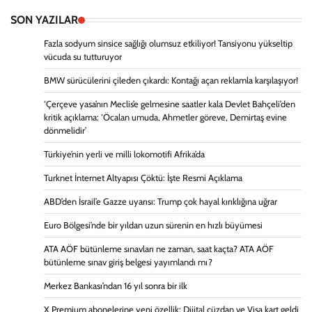
SON YAZILAR
Fazla sodyum sinsice sağlığı olumsuz etkiliyor! Tansiyonu yükseltip
vücuda su tutturuyor
BMW sürücülerini çileden çıkardı: Kontağı açan reklamla karşılaşıyor!
‘Çerçeve yasa’nın Meclis’e gelmesine saatler kala Devlet Bahçeli’den
kritik açıklama: ‘Öcalan umuda, Ahmetler göreve, Demirtaş evine
dönmelidir’
Türkiye’nin yerli ve milli lokomotifi Afrika’da
Turknet İnternet Altyapısı Çöktü: İşte Resmi Açıklama
ABD’den İsrail’e Gazze uyarısı: Trump çok hayal kırıklığına uğrar
Euro Bölgesi’nde bir yıldan uzun sürenin en hızlı büyümesi
ATA AÖF bütünleme sınavları ne zaman, saat kaçta? ATA AÖF
bütünleme sınav giriş belgesi yayımlandı mı?
Merkez Bankası’ndan 16 yıl sonra bir ilk
X Premium abonelerine yeni özellik: Dijital cüzdan ve Visa kart geldi