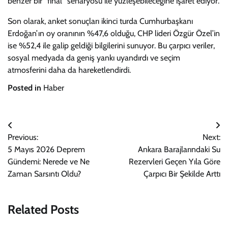
benzer bir “final” senaryosu ile yüzleşebileceğine işaret ediyor.
Son olarak, anket sonuçları ikinci turda Cumhurbaşkanı
Erdoğan’ın oy oranının %47,6 olduğu, CHP lideri Özgür Özel’in
ise %52,4 ile galip geldiği bilgilerini sunuyor. Bu çarpıcı veriler,
sosyal medyada da geniş yankı uyandırdı ve seçim
atmosferini daha da hareketlendirdi.
Posted in
Haber
Yazı
Previous:
Next:
gezinmesi
5 Mayıs 2026 Deprem
Ankara Barajlarındaki Su
Gündemi: Nerede ve Ne
Rezervleri Geçen Yıla Göre
Zaman Sarsıntı Oldu?
Çarpıcı Bir Şekilde Arttı
Related Posts