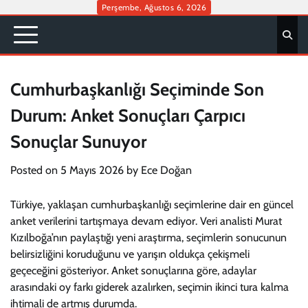
Skip
Perşembe, Ağustos 6, 2026
to
content
Cumhurbaşkanlığı Seçiminde Son
Durum: Anket Sonuçları Çarpıcı
Sonuçlar Sunuyor
Posted on
5 Mayıs 2026
by
Ece Doğan
Türkiye, yaklaşan cumhurbaşkanlığı seçimlerine dair en güncel
anket verilerini tartışmaya devam ediyor. Veri analisti Murat
Kızılboğa’nın paylaştığı yeni araştırma, seçimlerin sonucunun
belirsizliğini koruduğunu ve yarışın oldukça çekişmeli
geçeceğini gösteriyor. Anket sonuçlarına göre, adaylar
arasındaki oy farkı giderek azalırken, seçimin ikinci tura kalma
ihtimali de artmış durumda.