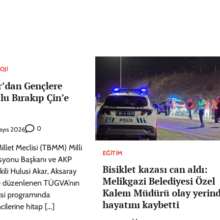
OJI
r’dan Gençlere
lu Bırakıp Çin’e
0
ayıs 2026
illet Meclisi (TBMM) Milli
EĞITIM
yonu Başkanı ve AKP
Bisiklet kazası can aldı:
kili Hulusi Akar, Aksaray
Melikgazi Belediyesi Özel
de düzenlenen TÜGVA’nın
Kalem Müdürü olay yerin
isi programında
hayatını kaybetti
cilerine hitap […]