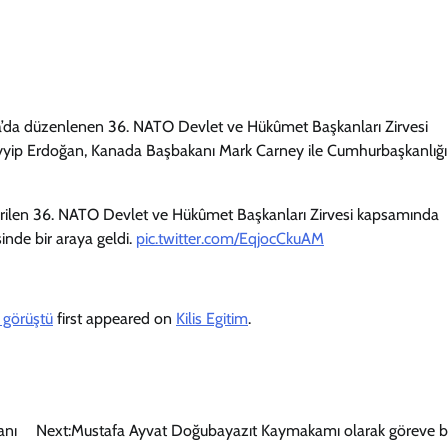
da düzenlenen 36. NATO Devlet ve Hükûmet Başkanları Zirvesi
yip Erdoğan, Kanada Başbakanı Mark Carney ile Cumhurbaşkanlığı
tirilen 36. NATO Devlet ve Hükûmet Başkanları Zirvesi kapsamında
nde bir araya geldi.
pic.twitter.com/EqjocCkuAM
 görüştü
first appeared on
Kilis Egitim
.
anı
Next:
Mustafa Ayvat Doğubayazıt Kaymakamı olarak göreve b