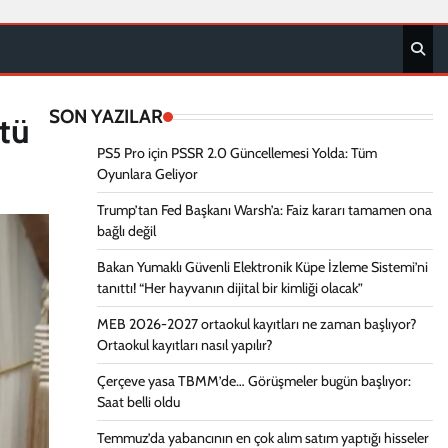
SON YAZILAR
tü
PS5 Pro için PSSR 2.0 Güncellemesi Yolda: Tüm
Oyunlara Geliyor
Trump’tan Fed Başkanı Warsh’a: Faiz kararı tamamen ona
bağlı değil
Bakan Yumaklı Güvenli Elektronik Küpe İzleme Sistemi’ni
tanıttı! “Her hayvanın dijital bir kimliği olacak”
MEB 2026-2027 ortaokul kayıtları ne zaman başlıyor?
Ortaokul kayıtları nasıl yapılır?
Çerçeve yasa TBMM’de… Görüşmeler bugün başlıyor:
Saat belli oldu
Temmuz’da yabancının en çok alım satım yaptığı hisseler