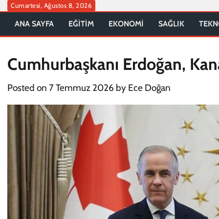
Skip
Cumartesi, Ağustos 8, 2026
to
ANA SAYFA
EĞİTİM
EKONOMİ
SAĞLIK
TEKN
content
Cumhurbaşkanı Erdoğan, Kana
Posted on
7 Temmuz 2026
by
Ece Doğan