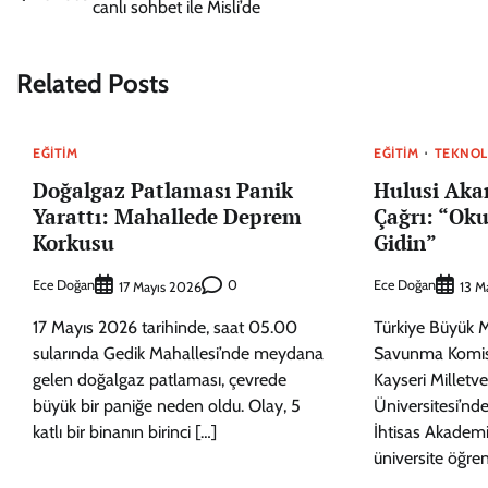
canlı sohbet ile Misli’de
gezinmesi
Related Posts
EĞITIM
EĞITIM
TEKNOL
Doğalgaz Patlaması Panik
Hulusi Aka
Yarattı: Mahallede Deprem
Çağrı: “Oku
Korkusu
Gidin”
Ece Doğan
0
Ece Doğan
17 Mayıs 2026
13 M
17 Mayıs 2026 tarihinde, saat 05.00
Türkiye Büyük M
sularında Gedik Mahallesi’nde meydana
Savunma Komis
gelen doğalgaz patlaması, çevrede
Kayseri Milletve
büyük bir paniğe neden oldu. Olay, 5
Üniversitesi’n
katlı bir binanın birinci […]
İhtisas Akadem
üniversite öğren