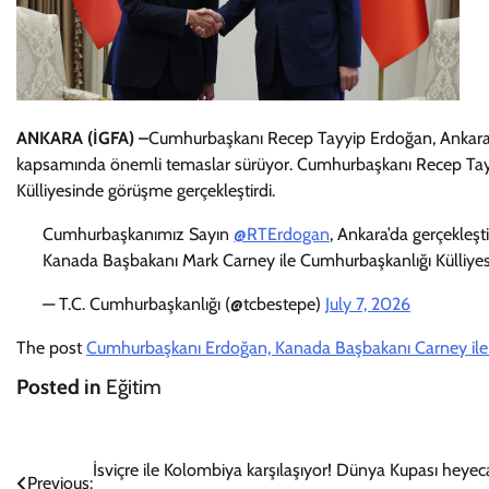
ANKARA (İGFA) –
Cumhurbaşkanı Recep Tayyip Erdoğan, Ankara’
kapsamında önemli temaslar sürüyor. Cumhurbaşkanı Recep Tay
Külliyesinde görüşme gerçekleştirdi.
Cumhurbaşkanımız Sayın
@RTErdogan
, Ankara’da gerçekleş
Kanada Başbakanı Mark Carney ile Cumhurbaşkanlığı Külliyesi
— T.C. Cumhurbaşkanlığı (@tcbestepe)
July 7, 2026
The post
Cumhurbaşkanı Erdoğan, Kanada Başbakanı Carney ile
Posted in
Eğitim
Yazı
İsviçre ile Kolombiya karşılaşıyor! Dünya Kupası heyec
Previous: