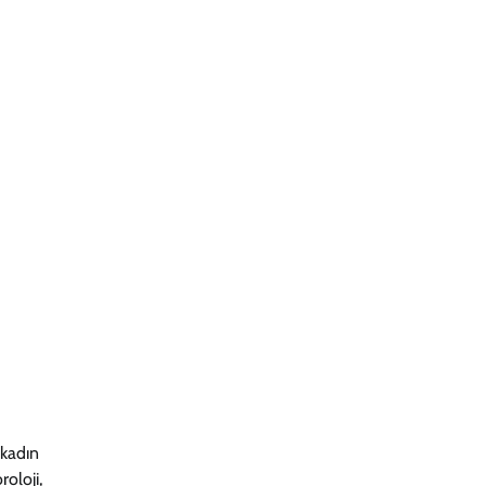
 kadın
oloji,