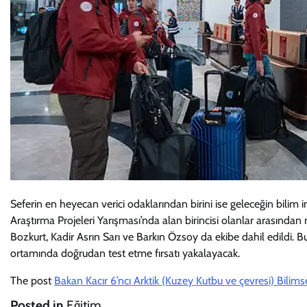
Seferin en heyecan verici odaklarından birini ise geleceğin bilim 
Araştırma Projeleri Yarışması’nda alan birincisi olanlar arasında
Bozkurt, Kadir Asrın Sarı ve Barkın Özsoy da ekibe dahil edildi. Bu ba
ortamında doğrudan test etme fırsatı yakalayacak.
The post
Bakan Kacır 6’ncı Arktik (Kuzey Kutbu ve çevresi) Bilims
Posted in
Eğitim