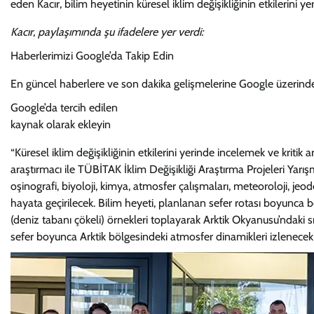
eden Kacır, bilim heyetinin küresel iklim değişikliğinin etkilerini y
Kacır, paylaşımında şu ifadelere yer verdi:
Haberlerimizi Google’da Takip Edin
En güncel haberlere ve son dakika gelişmelerine Google üzerinden
Google’da tercih edilen
kaynak olarak ekleyin
“Küresel iklim değişikliğinin etkilerini yerinde incelemek ve krit
araştırmacı ile TÜBİTAK İklim Değişikliği Araştırma Projeleri Yar
oşinografi, biyoloji, kimya, atmosfer çalışmaları, meteoroloji, jeo
hayata geçirilecek. Bilim heyeti, planlanan sefer rotası boyunca be
(deniz tabanı çökeli) örnekleri toplayarak Arktik Okyanusu’ndaki sıca
sefer boyunca Arktik bölgesindeki atmosfer dinamikleri izlenecek