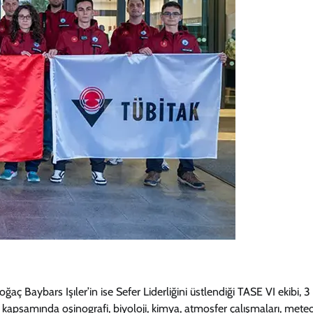
ç Baybars Işıler’in ise Sefer Liderliğini üstlendiği TASE VI ekibi, 3
kapsamında oşinografi, biyoloji, kimya, atmosfer çalışmaları, meteor