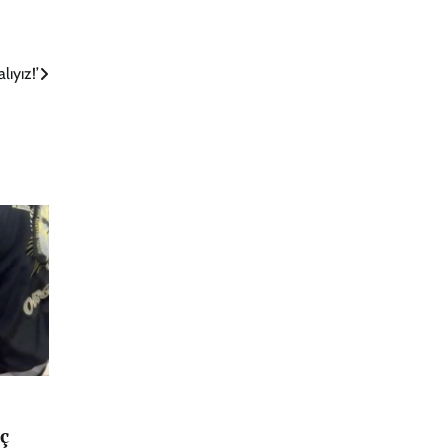
ıyız!’
ç