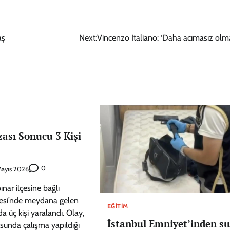
aş
Next:
Vincenzo Italiano: ‘Daha acımasız olmal
zası Sonucu 3 Kişi
0
ayıs 2026
nar ilçesine bağlı
esi’nde meydana gelen
EĞITIM
da üç kişi yaralandı. Olay,
İstanbul Emniyet’inden su
sunda çalışma yapıldığı