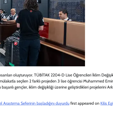
insanları oluşturuyor. TÜBİTAK 2204-D Lise Öğrencileri İklim Değişik
n mülakatla seçilen 2 farklı projeden 3 lise öğrencisi Muhammed Emi
şarılı gençler, iklim değişikliği üzerine geliştirdikleri projelerini Ark
el Araştırma Seferinin başladığını duyurdu
first appeared on
Kilis Eg