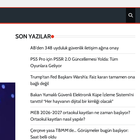
SON YAZILAR
AB’den 348 uyduluk güvenlik iletişim ağına onay
PS5 Pro için PSSR 2.0 Güncellemesi Yolda: Tüm
Oyunlara Geliyor
Trump’tan Fed Başkanı Warsh’a: Faiz kararı tamamen ona
bağlı değil
Bakan Yumaklı Güvenli Elektronik Küpe İzleme Sistemi’ni
tanıttı! “Her hayvanın dijital bir kimliği olacak”
MEB 2026-2027 ortaokul kayıtları ne zaman başlıyor?
Ortaokul kayıtları nasıl yapılır?
Çerçeve yasa TBMM’de… Görüşmeler bugün başlıyor:
Saat belli oldu