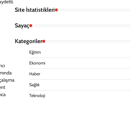
aydetti.
Site İstatistikleri
Sayaç
Kategoriler
Eğitim
Ekonomi
ncı
amında
Haber
 çalışma
Sağlık
ent
rıca
Teknoloji