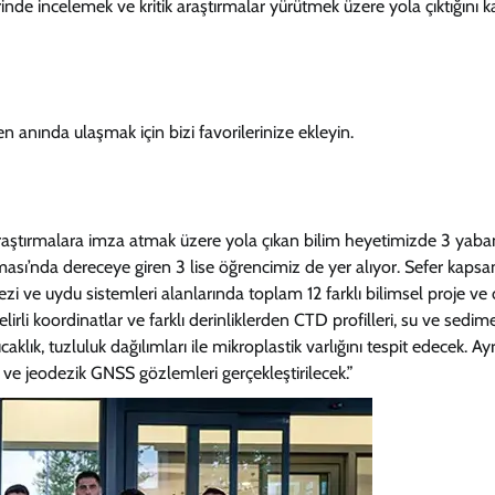
erinde incelemek ve kritik araştırmalar yürütmek üzere yola çıktığını k
 anında ulaşmak için bizi favorilerinize ekleyin.
ik araştırmalara imza atmak üzere yola çıkan bilim heyetimizde 3 yaba
ışması’nda dereceye giren 3 lise öğrencimiz de yer alıyor. Sefer kaps
dezi ve uydu sistemleri alanlarında toplam 12 farklı bilimsel proje ve
lirli koordinatlar ve farklı derinliklerden CTD profilleri, su ve sedim
klık, tuzluluk dağılımları ile mikroplastik varlığını tespit edecek. Ay
 ve jeodezik GNSS gözlemleri gerçekleştirilecek.”