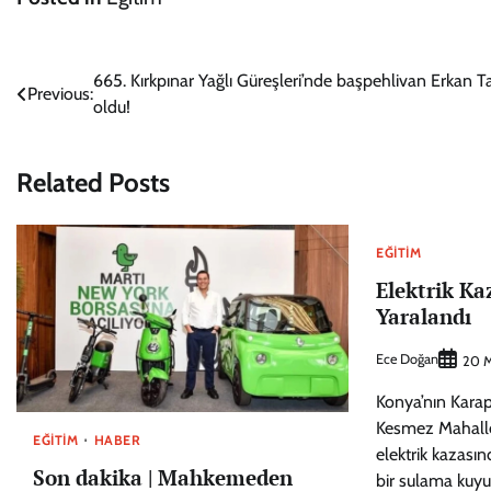
Yazı
665. Kırkpınar Yağlı Güreşleri’nde başpehlivan Erkan T
Previous:
oldu!
gezinmesi
Related Posts
EĞITIM
Elektrik Ka
Yaralandı
Ece Doğan
20 M
Konya’nın Karapı
Kesmez Mahall
EĞITIM
HABER
elektrik kazasın
Son dakika | Mahkemeden
bir sulama kuyu