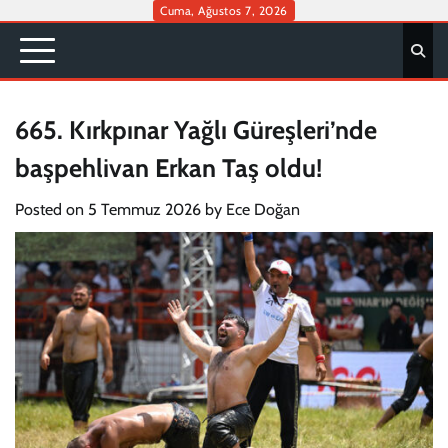
Skip
Cuma, Ağustos 7, 2026
to
content
665. Kırkpınar Yağlı Güreşleri’nde
başpehlivan Erkan Taş oldu!
Posted on
5 Temmuz 2026
by
Ece Doğan