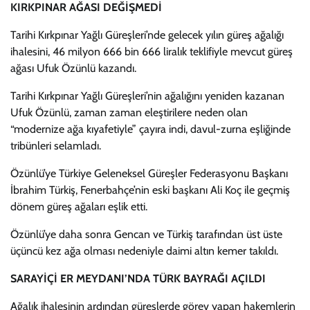
KIRKPINAR AĞASI DEĞİŞMEDİ
Tarihi Kırkpınar Yağlı Güreşleri’nde gelecek yılın güreş ağalığı
ihalesini, 46 milyon 666 bin 666 liralık teklifiyle mevcut güreş
ağası Ufuk Özünlü kazandı.
Tarihi Kırkpınar Yağlı Güreşleri’nin ağalığını yeniden kazanan
Ufuk Özünlü, zaman zaman eleştirilere neden olan
“modernize ağa kıyafetiyle” çayıra indi, davul-zurna eşliğinde
tribünleri selamladı.
Özünlü’ye Türkiye Geleneksel Güreşler Federasyonu Başkanı
İbrahim Türkiş, Fenerbahçe’nin eski başkanı Ali Koç ile geçmiş
dönem güreş ağaları eşlik etti.
Özünlü’ye daha sonra Gencan ve Türkiş tarafından üst üste
üçüncü kez ağa olması nedeniyle daimi altın kemer takıldı.
SARAYİÇİ ER MEYDANI’NDA TÜRK BAYRAĞI AÇILDI
Ağalık ihalesinin ardından güreşlerde görev yapan hakemlerin