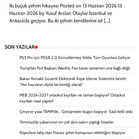
İki buçuk şehrin hikayesi Posted on 13 Haziran 2026 13
Haziran 2026 by Yusuf Arslan Olaylar İstanbul ve
Ankara’da geçiyor. Bu iki şehrin kendilerine ait […]
SON YAZILAR
PS5 Pro için PSSR 2.0 Güncellemesi Yolda: Tüm Oyunlara Geliyor
Trump’tan Fed Başkanı Warsh’a: Faiz kararı tamamen ona bağlı değil
Bakan Yumaklı Güvenli Elektronik Küpe İzleme Sistemi’ni tanıttı!
“Her hayvanın dijital bir kimliği olacak”
MEB 2026-2027 ortaokul kayıtları ne zaman başlıyor? Ortaokul
kayıtları nasıl yapılır?
Çerçeve yasa TBMM’de… Görüşmeler bugün başlıyor: Saat belli oldu
Temmuz’da yabancının en çok alım satım yaptığı hisseler
Köprülere talip olan Fransız şirket komşunun elektriğini döşüyor