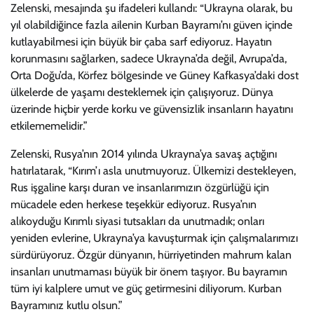
Zelenski, mesajında şu ifadeleri kullandı: “Ukrayna olarak, bu
yıl olabildiğince fazla ailenin Kurban Bayramı’nı güven içinde
kutlayabilmesi için büyük bir çaba sarf ediyoruz. Hayatın
korunmasını sağlarken, sadece Ukrayna’da değil, Avrupa’da,
Orta Doğu’da, Körfez bölgesinde ve Güney Kafkasya’daki dost
ülkelerde de yaşamı desteklemek için çalışıyoruz. Dünya
üzerinde hiçbir yerde korku ve güvensizlik insanların hayatını
etkilememelidir.”
Zelenski, Rusya’nın 2014 yılında Ukrayna’ya savaş açtığını
hatırlatarak, “Kırım’ı asla unutmuyoruz. Ülkemizi destekleyen,
Rus işgaline karşı duran ve insanlarımızın özgürlüğü için
mücadele eden herkese teşekkür ediyoruz. Rusya’nın
alıkoyduğu Kırımlı siyasi tutsakları da unutmadık; onları
yeniden evlerine, Ukrayna’ya kavuşturmak için çalışmalarımızı
sürdürüyoruz. Özgür dünyanın, hürriyetinden mahrum kalan
insanları unutmaması büyük bir önem taşıyor. Bu bayramın
tüm iyi kalplere umut ve güç getirmesini diliyorum. Kurban
Bayramınız kutlu olsun.”