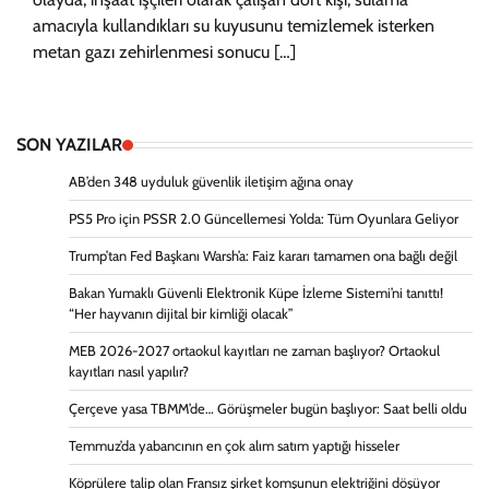
amacıyla kullandıkları su kuyusunu temizlemek isterken
metan gazı zehirlenmesi sonucu […]
SON YAZILAR
AB’den 348 uyduluk güvenlik iletişim ağına onay
PS5 Pro için PSSR 2.0 Güncellemesi Yolda: Tüm Oyunlara Geliyor
Trump’tan Fed Başkanı Warsh’a: Faiz kararı tamamen ona bağlı değil
Bakan Yumaklı Güvenli Elektronik Küpe İzleme Sistemi’ni tanıttı!
“Her hayvanın dijital bir kimliği olacak”
MEB 2026-2027 ortaokul kayıtları ne zaman başlıyor? Ortaokul
kayıtları nasıl yapılır?
Çerçeve yasa TBMM’de… Görüşmeler bugün başlıyor: Saat belli oldu
Temmuz’da yabancının en çok alım satım yaptığı hisseler
Köprülere talip olan Fransız şirket komşunun elektriğini döşüyor