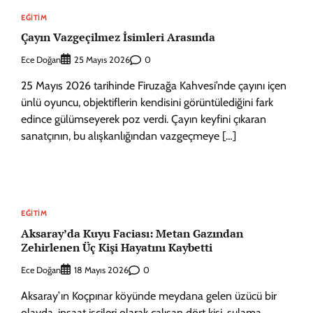
EĞITIM
Çayın Vazgeçilmez İsimleri Arasında
Ece Doğan
0
25 Mayıs 2026
25 Mayıs 2026 tarihinde Firuzağa Kahvesi’nde çayını içen
ünlü oyuncu, objektiflerin kendisini görüntülediğini fark
edince gülümseyerek poz verdi. Çayın keyfini çıkaran
sanatçının, bu alışkanlığından vazgeçmeye […]
EĞITIM
Aksaray’da Kuyu Faciası: Metan Gazından
Zehirlenen Üç Kişi Hayatını Kaybetti
Ece Doğan
0
18 Mayıs 2026
Aksaray’ın Koçpınar köyünde meydana gelen üzücü bir
olayda, inşaat işçileri olarak çalışan dört kişi, sulama