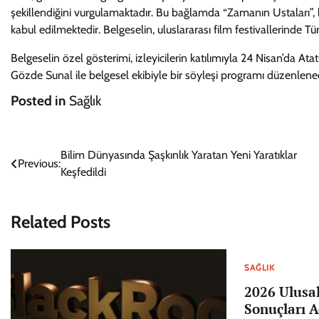
şekillendiğini vurgulamaktadır. Bu bağlamda “Zamanın Ustaları”, 
kabul edilmektedir. Belgeselin, uluslararası film festivallerinde T
Belgeselin özel gösterimi, izleyicilerin katılımıyla 24 Nisan’da A
Gözde Sunal ile belgesel ekibiyle bir söyleşi programı düzenlenec
Posted in
Sağlık
Yazı
Bilim Dünyasında Şaşkınlık Yaratan Yeni Yaratıklar
Previous:
Keşfedildi
gezinmesi
Related Posts
SAĞLIK
2026 Ulusal
Sonuçları A