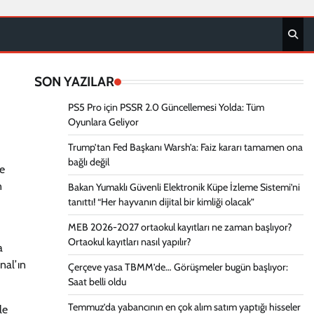
SON YAZILAR
PS5 Pro için PSSR 2.0 Güncellemesi Yolda: Tüm
Oyunlara Geliyor
Trump’tan Fed Başkanı Warsh’a: Faiz kararı tamamen ona
bağlı değil
de
n
Bakan Yumaklı Güvenli Elektronik Küpe İzleme Sistemi’ni
tanıttı! “Her hayvanın dijital bir kimliği olacak”
MEB 2026-2027 ortaokul kayıtları ne zaman başlıyor?
Ortaokul kayıtları nasıl yapılır?
a
nal’ın
Çerçeve yasa TBMM’de… Görüşmeler bugün başlıyor:
Saat belli oldu
Temmuz’da yabancının en çok alım satım yaptığı hisseler
le