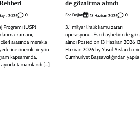
Rehberi
de gözaltına alındı
0
Ece Doğan
0
ayıs 2026
13 Haziran 2026
aj Programı (USP)
3.1 milyar liralık kamu zararı
çıklanma zamanı,
operasyonu…Eski başhekim de göza
ncileri arasında merakla
alındı Posted on 13 Haziran 2026 1
iyerlerine önemli bir yön
Haziran 2026 by Yusuf Arslan İzmir
gram kapsamında,
Cumhuriyet Başsavcılığından yapıla
t ayında tamamlandı […]