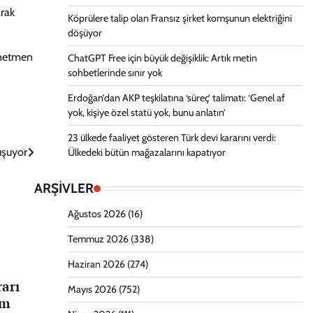
arak
Köprülere talip olan Fransız şirket komşunun elektriğini
döşüyor
yönetmen
ChatGPT Free için büyük değişiklik: Artık metin
sohbetlerinde sınır yok
Erdoğan’dan AKP teşkilatına ‘süreç’ talimatı: ‘Genel af
yok, kişiye özel statü yok, bunu anlatın’
23 ülkede faaliyet gösteren Türk devi kararını verdi:
uşuyor
Ülkedeki bütün mağazalarını kapatıyor
ARŞİVLER
Ağustos 2026
(16)
Temmuz 2026
(338)
Haziran 2026
(274)
rarı
Mayıs 2026
(752)
im