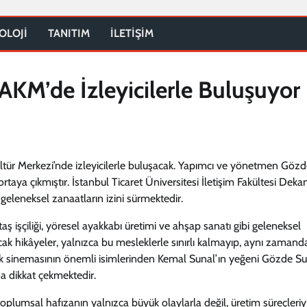
OLOJİ
TANITIM
İLETİŞİM
 AKM’de İzleyicilerle Buluşuyor
ültür Merkezi’nde izleyicilerle buluşacak. Yapımcı ve yönetmen Göz
ortaya çıkmıştır. İstanbul Ticaret Üniversitesi İletişim Fakültesi Deka
 geleneksel zanaatların izini sürmektedir.
taş işçiliği, yöresel ayakkabı üretimi ve ahşap sanatı gibi geleneksel
acak hikâyeler, yalnızca bu mesleklerle sınırlı kalmayıp, aynı zamand
Türk sinemasının önemli isimlerinden Kemal Sunal’ın yeğeni Gözde Su
na dikkat çekmektedir.
plumsal hafızanın yalnızca büyük olaylarla değil, üretim süreçleriy