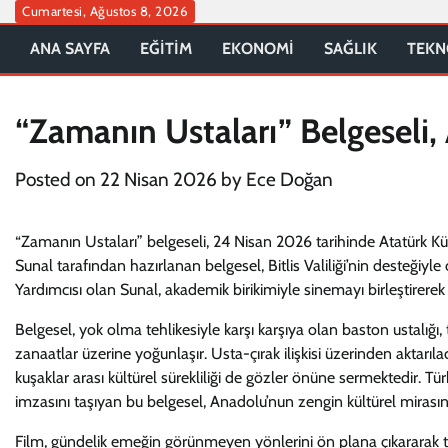
Skip
Cumartesi, Ağustos 8, 2026
to
ANA SAYFA
EĞİTİM
EKONOMİ
SAĞLIK
TEKN
content
“Zamanın Ustaları” Belgeseli,
Posted on
22 Nisan 2026
by
Ece Doğan
“Zamanın Ustaları” belgeseli, 24 Nisan 2026 tarihinde Atatürk K
Sunal tarafından hazırlanan belgesel, Bitlis Valiliği’nin desteğiyle 
Yardımcısı olan Sunal, akademik birikimiyle sinemayı birleştirerek
Belgesel, yok olma tehlikesiyle karşı karşıya olan baston ustalığı, 
zanaatlar üzerine yoğunlaşır. Usta-çırak ilişkisi üzerinden aktarıl
kuşaklar arası kültürel sürekliliği de gözler önüne sermektedir. 
imzasını taşıyan bu belgesel, Anadolu’nun zengin kültürel mirası
Film, gündelik emeğin görünmeyen yönlerini ön plana çıkararak to