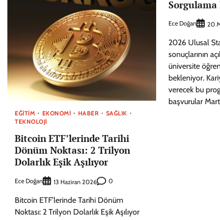
Sorgulama 
Ece Doğan
20 M
2026 Ulusal St
sonuçlarının a
üniversite öğre
bekleniyor. Kar
verecek bu pro
başvurular Mar
EĞITIM
EKONOMI
HABER
SAĞLIK
TEKNOLOJI
Bitcoin ETF’lerinde Tarihi
Dönüm Noktası: 2 Trilyon
Dolarlık Eşik Aşılıyor
Ece Doğan
0
13 Haziran 2026
Bitcoin ETF’lerinde Tarihi Dönüm
Noktası: 2 Trilyon Dolarlık Eşik Aşılıyor