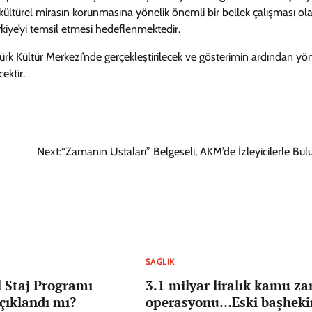
kültürel mirasın korunmasına yönelik önemli bir bellek çalışması ol
ürkiye’yi temsil etmesi hedeflenmektedir.
tatürk Kültür Merkezi’nde gerçekleştirilecek ve gösterimin ardından 
ektir.
Next:
“Zamanın Ustaları” Belgeseli, AKM’de İzleyicilerle Bul
SAĞLIK
 Staj Programı
3.1 milyar liralık kamu za
çıklandı mı?
operasyonu…Eski başhek