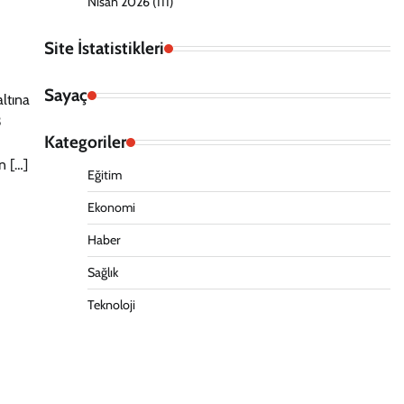
Nisan 2026
(111)
Site İstatistikleri
Sayaç
ltına
3
Kategoriler
n […]
Eğitim
Ekonomi
Haber
Sağlık
Teknoloji