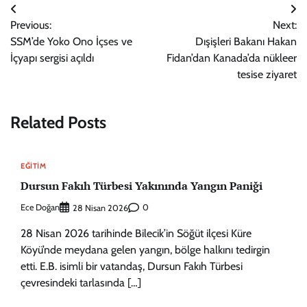
Yazı
Previous:
Next:
gezinmesi
SSM’de Yoko Ono İçses ve
Dışişleri Bakanı Hakan
İçyapı sergisi açıldı
Fidan’dan Kanada’da nükleer
tesise ziyaret
Related Posts
EĞITIM
Dursun Fakıh Türbesi Yakınında Yangın Paniği
Ece Doğan
0
28 Nisan 2026
28 Nisan 2026 tarihinde Bilecik’in Söğüt ilçesi Küre
Köyü’nde meydana gelen yangın, bölge halkını tedirgin
etti. E.B. isimli bir vatandaş, Dursun Fakıh Türbesi
çevresindeki tarlasında […]