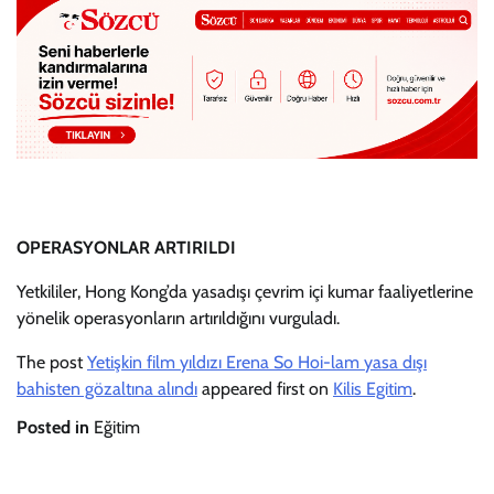
OPERASYONLAR ARTIRILDI
Yetkililer, Hong Kong’da yasadışı çevrim içi kumar faaliyetlerine
yönelik operasyonların artırıldığını vurguladı.
The post
Yetişkin film yıldızı Erena So Hoi-lam yasa dışı
bahisten gözaltına alındı
appeared first on
Kilis Egitim
.
Posted in
Eğitim