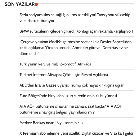
SON YAZILAR
Fazla sodyum sinsice sağlığı olumsuz etkiliyor! Tansiyonu yükseltip
vücuda su tutturuyor
BMW sürücülerini çileden çıkardı: Kontağı açan reklamla karşılaşıyor!
‘Çerçeve yasa’nın Meclis’e gelmesine saatler kala Devlet Bahçeli’den
kritik açıklama: ‘Öcalan umuda, Ahmetler göreve, Demirtaş evine
dönmelidir’
Türkiye’nin yerli ve milli lokomotifi Afrika’da
Turknet İnternet Altyapısı Çöktü: İşte Resmi Açıklama
ABD’den İsrail’e Gazze uyarısı: Trump çok hayal kırıklığına uğrar
Euro Bölgesi’nde bir yıldan uzun sürenin en hızlı büyümesi
ATA AÖF bütünleme sınavları ne zaman, saat kaçta? ATA AÖF
bütünleme sınav giriş belgesi yayımlandı mı?
Merkez Bankası’ndan 16 yıl sonra bir ilk
X Premium abonelerine yeni özellik: Dijital cüzdan ve Visa kart geldi