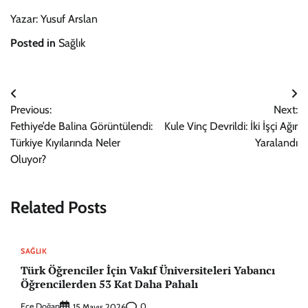
Yazar: Yusuf Arslan
Posted in
Sağlık
Yazı
Previous:
Next:
gezinmesi
Fethiye’de Balina Görüntülendi:
Kule Vinç Devrildi: İki İşçi Ağır
Türkiye Kıyılarında Neler
Yaralandı
Oluyor?
Related Posts
SAĞLIK
Türk Öğrenciler İçin Vakıf Üniversiteleri Yabancı
Öğrencilerden 53 Kat Daha Pahalı
Ece Doğan
0
15 Mayıs 2026