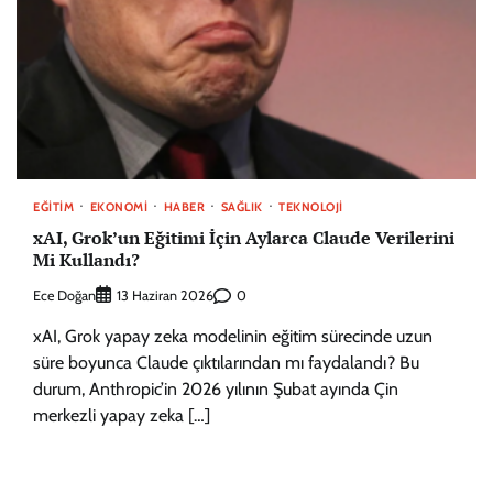
EĞITIM
EKONOMI
HABER
SAĞLIK
TEKNOLOJI
xAI, Grok’un Eğitimi İçin Aylarca Claude Verilerini
Mi Kullandı?
Ece Doğan
0
13 Haziran 2026
xAI, Grok yapay zeka modelinin eğitim sürecinde uzun
süre boyunca Claude çıktılarından mı faydalandı? Bu
durum, Anthropic’in 2026 yılının Şubat ayında Çin
merkezli yapay zeka […]