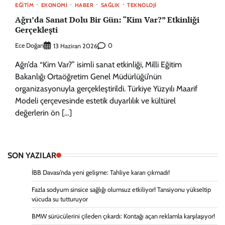
EĞITIM
EKONOMI
HABER
SAĞLIK
TEKNOLOJI
Ağrı’da Sanat Dolu Bir Gün: “Kim Var?” Etkinliği
Gerçekleşti
Ece Doğan
0
13 Haziran 2026
Ağrı’da “Kim Var?” isimli sanat etkinliği, Milli Eğitim
Bakanlığı Ortaöğretim Genel Müdürlüğü’nün
organizasyonuyla gerçekleştirildi. Türkiye Yüzyılı Maarif
Modeli çerçevesinde estetik duyarlılık ve kültürel
değerlerin ön […]
SON YAZILAR
İBB Davası’nda yeni gelişme: Tahliye kararı çıkmadı!
Fazla sodyum sinsice sağlığı olumsuz etkiliyor! Tansiyonu yükseltip
vücuda su tutturuyor
BMW sürücülerini çileden çıkardı: Kontağı açan reklamla karşılaşıyor!