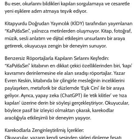
Bu eser, okurlarını bildikleri kapıları sorgulamaya ve cesaretle
yeni eşiklere adım atmaya teşvik ediyor.
Kitapyurdu Doğrudan Yayıncılık (KİDY) tarafından yayımlanan
“KaPı/daSın”, yalnızca metinlerden oluşmuyor. Kitap, fotoğraf,
müzik, sesli anlatım ve dijital etkileşim unsurlarını bir araya
getirerek, okuyucuya zengin bir deneyim sunuyor.
Benzersiz Röportajlarla Kapıların Sırlarını Keşfedin:
“KaPı/daSın” kitabının en dikkat çekici özelliklerinden biri, ‘kapı’
kavramını derinlemesine ele alan sıradışı röportajlar. Yazar
Evren Keskin, kitabında bir çilingirle mesleğinin inceliklerini
paylaşırken, metaforik bir düzlemde ‘Eşik Cini’ ile bir araya
geliyor. Ayrıca, yapay zeka (ChatGPT) ile ‘etik kilitler’ ve ‘rıza
kapıları’ üzerine derin bir söyleşi gerçekleştiriyor. Okuyucular,
böylece pasif bir izleyici olmaktan çıkarak, karekodlar
aracılığıyla etkileşimli bir deneyim yaşıyor.
Karekodlarla Zenginleştirilmiş İçerikler:
Okuyucular, yazarın kendi sesinden şiirleri dinleme fırsatı