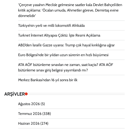
‘Çerçeve yasa’nın Meclis’e gelmesine saatler kala Devlet Bahçeli’den
kritik açıklama: ‘Öcalan umuda, Ahmetler göreve, Demirtaş evine
dönmelidir’
Türkiye’nin yerli ve milli lokomotifi Afrika’da
Turknet İnternet Altyapısı Çöktü: İşte Resmi Açıklama
ABD’den İsrail’e Gazze uyarısı: Trump çok hayal kırıklığına uğrar
Euro Bölgesi’nde bir yıldan uzun sürenin en hızlı büyümesi
ATA AÖF bütünleme sınavları ne zaman, saat kaçta? ATA AÖF
bütünleme sınav giriş belgesi yayımlandı mı?
Merkez Bankası’ndan 16 yıl sonra bir ilk
ARŞİVLER
Ağustos 2026
(5)
Temmuz 2026
(338)
Haziran 2026
(274)