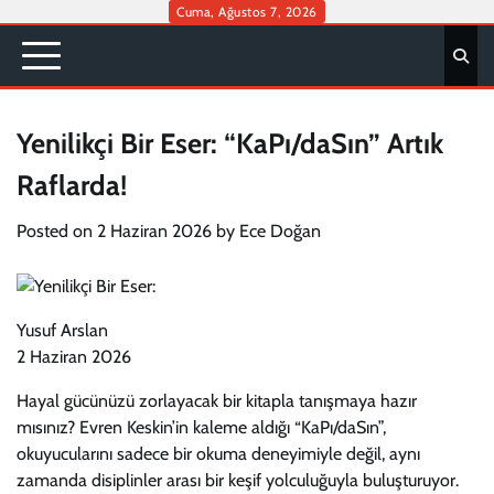
Skip
Cuma, Ağustos 7, 2026
to
content
Yenilikçi Bir Eser: “KaPı/daSın” Artık
Raflarda!
Posted on
2 Haziran 2026
by
Ece Doğan
Yusuf Arslan
2 Haziran 2026
Hayal gücünüzü zorlayacak bir kitapla tanışmaya hazır
mısınız? Evren Keskin’in kaleme aldığı “KaPı/daSın”,
okuyucularını sadece bir okuma deneyimiyle değil, aynı
zamanda disiplinler arası bir keşif yolculuğuyla buluşturuyor.