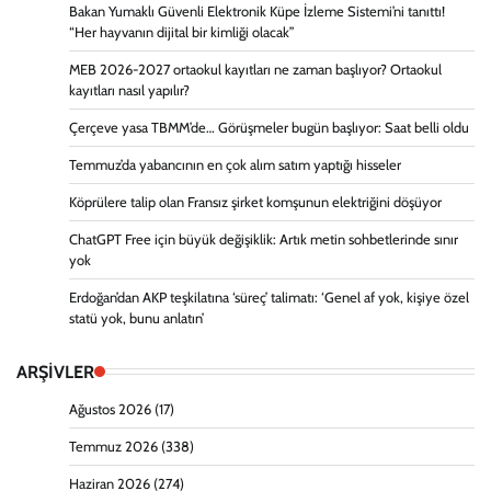
Bakan Yumaklı Güvenli Elektronik Küpe İzleme Sistemi’ni tanıttı!
“Her hayvanın dijital bir kimliği olacak”
MEB 2026-2027 ortaokul kayıtları ne zaman başlıyor? Ortaokul
kayıtları nasıl yapılır?
Çerçeve yasa TBMM’de… Görüşmeler bugün başlıyor: Saat belli oldu
Temmuz’da yabancının en çok alım satım yaptığı hisseler
Köprülere talip olan Fransız şirket komşunun elektriğini döşüyor
ChatGPT Free için büyük değişiklik: Artık metin sohbetlerinde sınır
yok
Erdoğan’dan AKP teşkilatına ‘süreç’ talimatı: ‘Genel af yok, kişiye özel
statü yok, bunu anlatın’
ARŞİVLER
Ağustos 2026
(17)
Temmuz 2026
(338)
Haziran 2026
(274)