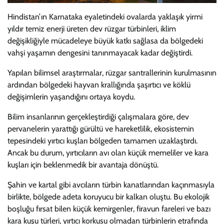
Hindistan’ın Karnataka eyaletindeki ovalarda yaklaşık yirmi
yıldır temiz enerji üreten dev rüzgar türbinleri, iklim
değişikliğiyle mücadeleye büyük katkı sağlasa da bölgedeki
vahşi yaşamın dengesini tanınmayacak kadar değiştirdi.
Yapılan bilimsel araştırmalar, rüzgar santrallerinin kurulmasının
ardından bölgedeki hayvan krallığında şaşırtıcı ve köklü
değişimlerin yaşandığını ortaya koydu.
Bilim insanlarının gerçekleştirdiği çalışmalara göre, dev
pervanelerin yarattığı gürültü ve hareketlilik, ekosistemin
tepesindeki yırtıcı kuşları bölgeden tamamen uzaklaştırdı.
Ancak bu durum, yırtıcıların avı olan küçük memeliler ve kara
kuşları için beklenmedik bir avantaja dönüştü.
Şahin ve kartal gibi avcıların türbin kanatlarından kaçınmasıyla
birlikte, bölgede adeta koruyucu bir kalkan oluştu. Bu ekolojik
boşluğu fırsat bilen küçük kemirgenler, firavun fareleri ve bazı
kara kuşu türleri, yırtıcı korkusu olmadan türbinlerin etrafında