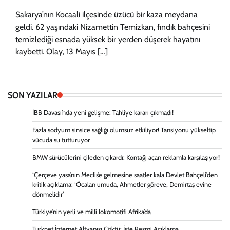
Sakarya’nın Kocaali ilçesinde üzücü bir kaza meydana
geldi. 62 yaşındaki Nizamettin Temizkan, fındık bahçesini
temizlediği esnada yüksek bir yerden düşerek hayatını
kaybetti. Olay, 13 Mayıs […]
SON YAZILAR
İBB Davası’nda yeni gelişme: Tahliye kararı çıkmadı!
Fazla sodyum sinsice sağlığı olumsuz etkiliyor! Tansiyonu yükseltip
vücuda su tutturuyor
BMW sürücülerini çileden çıkardı: Kontağı açan reklamla karşılaşıyor!
‘Çerçeve yasa’nın Meclis’e gelmesine saatler kala Devlet Bahçeli’den
kritik açıklama: ‘Öcalan umuda, Ahmetler göreve, Demirtaş evine
dönmelidir’
Türkiye’nin yerli ve milli lokomotifi Afrika’da
Turknet İnternet Altyapısı Çöktü: İşte Resmi Açıklama