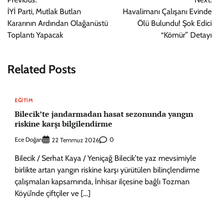
gezinmesi
İYİ Parti, Mutlak Butlan
Havalimanı Çalışanı Evinde
Kararının Ardından Olağanüstü
Ölü Bulundu! Şok Edici
Toplantı Yapacak
“Kömür” Detayı
Related Posts
EĞITIM
Bilecik’te jandarmadan hasat sezonunda yangın
riskine karşı bilgilendirme
Ece Doğan
0
22 Temmuz 2026
Bilecik / Serhat Kaya / Yeniçağ Bilecik’te yaz mevsimiyle
birlikte artan yangın riskine karşı yürütülen bilinçlendirme
çalışmaları kapsamında, İnhisar ilçesine bağlı Tozman
Köyü’nde çiftçiler ve […]