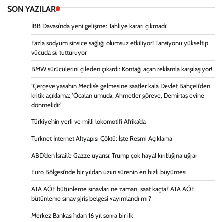
SON YAZILAR
İBB Davası’nda yeni gelişme: Tahliye kararı çıkmadı!
Fazla sodyum sinsice sağlığı olumsuz etkiliyor! Tansiyonu yükseltip
vücuda su tutturuyor
BMW sürücülerini çileden çıkardı: Kontağı açan reklamla karşılaşıyor!
‘Çerçeve yasa’nın Meclis’e gelmesine saatler kala Devlet Bahçeli’den
kritik açıklama: ‘Öcalan umuda, Ahmetler göreve, Demirtaş evine
dönmelidir’
Türkiye’nin yerli ve milli lokomotifi Afrika’da
Turknet İnternet Altyapısı Çöktü: İşte Resmi Açıklama
ABD’den İsrail’e Gazze uyarısı: Trump çok hayal kırıklığına uğrar
Euro Bölgesi’nde bir yıldan uzun sürenin en hızlı büyümesi
ATA AÖF bütünleme sınavları ne zaman, saat kaçta? ATA AÖF
bütünleme sınav giriş belgesi yayımlandı mı?
Merkez Bankası’ndan 16 yıl sonra bir ilk