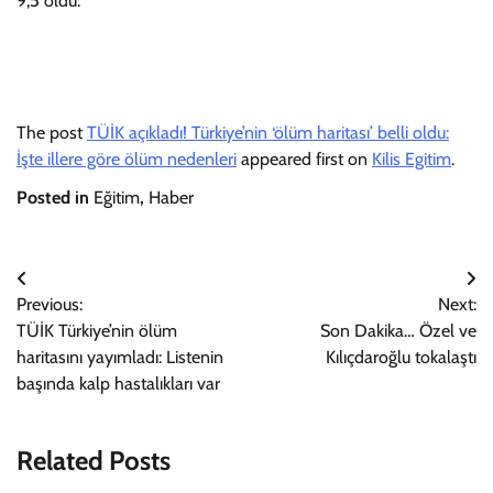
9,5 oldu.
The post
TÜİK açıkladı! Türkiye’nin ‘ölüm haritası’ belli oldu:
İşte illere göre ölüm nedenleri
appeared first on
Kilis Egitim
.
Posted in
Eğitim
,
Haber
Yazı
Previous:
Next:
gezinmesi
TÜİK Türkiye’nin ölüm
Son Dakika… Özel ve
haritasını yayımladı: Listenin
Kılıçdaroğlu tokalaştı
başında kalp hastalıkları var
Related Posts