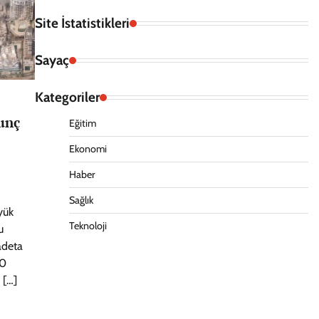
Site İstatistikleri
Sayaç
Kategoriler
unç
Eğitim
Ekonomi
Haber
Sağlık
yük
Teknoloji
u
adeta
40
 […]