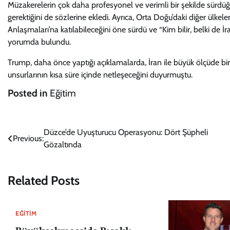
Müzakerelerin çok daha profesyonel ve verimli bir şekilde sürdüğ
gerektiğini de sözlerine ekledi. Ayrıca, Orta Doğu’daki diğer ülkele
Anlaşmaları’na katılabileceğini öne sürdü ve “Kim bilir, belki de İ
yorumda bulundu.
Trump, daha önce yaptığı açıklamalarda, İran ile büyük ölçüde 
unsurlarının kısa süre içinde netleşeceğini duyurmuştu.
Posted in
Eğitim
Yazı
Düzce’de Uyuşturucu Operasyonu: Dört Şüpheli
Previous:
Gözaltında
gezinmesi
Related Posts
EĞITIM