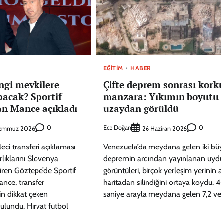
EĞITIM
HABER
ngi mevkilere
Çifte deprem sonrası kork
pacak? Sportif
manzara: Yıkımın boyutu
an Mance açıkladı
uzaydan görüldü
0
Ece Doğan
0
Temmuz 2026
26 Haziran 2026
eci transferi açıklaması
Venezuela’da meydana gelen iki bü
rlıklarını Slovenya
depremin ardından yayınlanan uyd
ren Göztepe’de Sportif
görüntüleri, birçok yerleşim yerinin 
ance, transfer
haritadan silindiğini ortaya koydu. 
in dikkat çeken
saniye arayla meydana gelen 7,2 ve
ulundu. Hırvat futbol