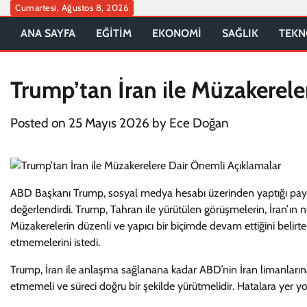
Skip
Cumartesi, Ağustos 8, 2026
to
ANA SAYFA
EĞİTİM
EKONOMİ
SAĞLIK
TEKN
content
Trump’tan İran ile Müzakerele
Posted on
25 Mayıs 2026
by
Ece Doğan
ABD Başkanı Trump, sosyal medya hesabı üzerinden yaptığı pay
değerlendirdi. Trump, Tahran ile yürütülen görüşmelerin, İran’ın nük
Müzakerelerin düzenli ve yapıcı bir biçimde devam ettiğini belirt
etmemelerini istedi.
Trump, İran ile anlaşma sağlanana kadar ABD’nin İran limanlarına u
etmemeli ve süreci doğru bir şekilde yürütmelidir. Hatalara yer yok