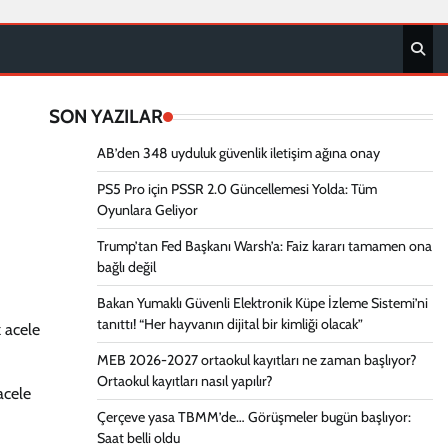
SON YAZILAR
AB’den 348 uyduluk güvenlik iletişim ağına onay
PS5 Pro için PSSR 2.0 Güncellemesi Yolda: Tüm
Oyunlara Geliyor
Trump’tan Fed Başkanı Warsh’a: Faiz kararı tamamen ona
bağlı değil
Bakan Yumaklı Güvenli Elektronik Küpe İzleme Sistemi’ni
tanıttı! “Her hayvanın dijital bir kimliği olacak”
k acele
MEB 2026-2027 ortaokul kayıtları ne zaman başlıyor?
Ortaokul kayıtları nasıl yapılır?
acele
Çerçeve yasa TBMM’de… Görüşmeler bugün başlıyor:
Saat belli oldu