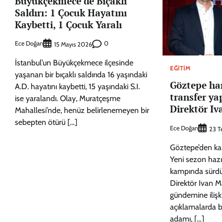
Büyükçekmece’de Bıçaklı
Saldırı: 1 Çocuk Hayatını
Kaybetti, 1 Çocuk Yaralı
Ece Doğan
0
15 Mayıs 2026
İstanbul’un Büyükçekmece ilçesinde
EĞITIM
yaşanan bir bıçaklı saldırıda 16 yaşındaki
Göztepe ha
A.D. hayatını kaybetti, 15 yaşındaki S.I.
transfer ya
ise yaralandı. Olay, Muratçeşme
Direktör Iv
Mahallesi’nde, henüz belirlenemeyen bir
sebepten ötürü […]
Ece Doğan
23 
Göztepe’den kal
Yeni sezon hazı
kampında sürdü
Direktör Ivan M
gündemine ilişk
açıklamalarda b
adamı, […]