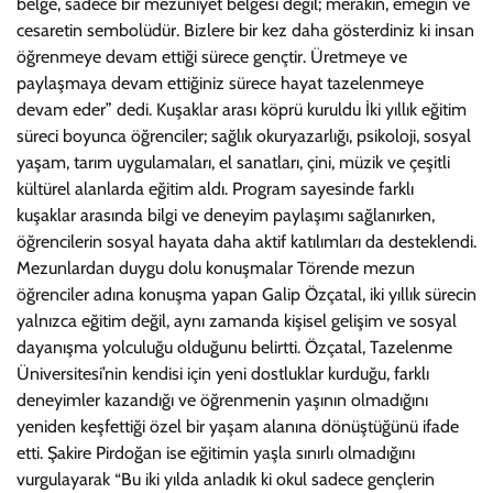
belge, sadece bir mezuniyet belgesi değil; merakın, emeğin ve
cesaretin sembolüdür. Bizlere bir kez daha gösterdiniz ki insan
öğrenmeye devam ettiği sürece gençtir. Üretmeye ve
paylaşmaya devam ettiğiniz sürece hayat tazelenmeye
devam eder” dedi. Kuşaklar arası köprü kuruldu İki yıllık eğitim
süreci boyunca öğrenciler; sağlık okuryazarlığı, psikoloji, sosyal
yaşam, tarım uygulamaları, el sanatları, çini, müzik ve çeşitli
kültürel alanlarda eğitim aldı. Program sayesinde farklı
kuşaklar arasında bilgi ve deneyim paylaşımı sağlanırken,
öğrencilerin sosyal hayata daha aktif katılımları da desteklendi.
Mezunlardan duygu dolu konuşmalar Törende mezun
öğrenciler adına konuşma yapan Galip Özçatal, iki yıllık sürecin
yalnızca eğitim değil, aynı zamanda kişisel gelişim ve sosyal
dayanışma yolculuğu olduğunu belirtti. Özçatal, Tazelenme
Üniversitesi’nin kendisi için yeni dostluklar kurduğu, farklı
deneyimler kazandığı ve öğrenmenin yaşının olmadığını
yeniden keşfettiği özel bir yaşam alanına dönüştüğünü ifade
etti. Şakire Pirdoğan ise eğitimin yaşla sınırlı olmadığını
vurgulayarak “Bu iki yılda anladık ki okul sadece gençlerin