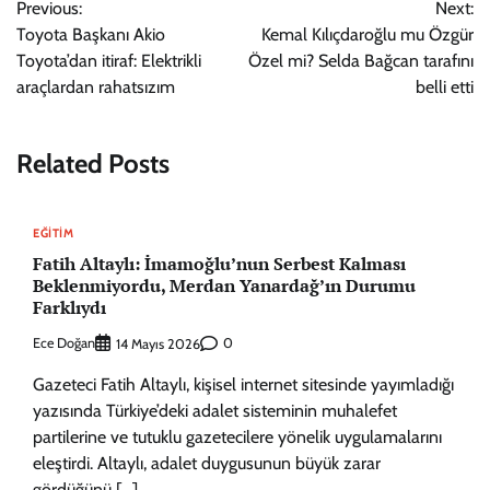
Previous:
Next:
gezinmesi
Toyota Başkanı Akio
Kemal Kılıçdaroğlu mu Özgür
Toyota’dan itiraf: Elektrikli
Özel mi? Selda Bağcan tarafını
araçlardan rahatsızım
belli etti
Related Posts
EĞITIM
Fatih Altaylı: İmamoğlu’nun Serbest Kalması
Beklenmiyordu, Merdan Yanardağ’ın Durumu
Farklıydı
Ece Doğan
0
14 Mayıs 2026
Gazeteci Fatih Altaylı, kişisel internet sitesinde yayımladığı
yazısında Türkiye’deki adalet sisteminin muhalefet
partilerine ve tutuklu gazetecilere yönelik uygulamalarını
eleştirdi. Altaylı, adalet duygusunun büyük zarar
gördüğünü […]