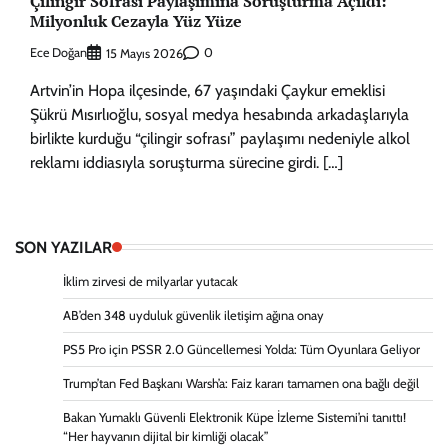
Çilingir Sofrası Paylaşımına Soruşturma Açıldı:
Milyonluk Cezayla Yüz Yüze
Ece Doğan
0
15 Mayıs 2026
Artvin’in Hopa ilçesinde, 67 yaşındaki Çaykur emeklisi
Şükrü Mısırlıoğlu, sosyal medya hesabında arkadaşlarıyla
birlikte kurduğu “çilingir sofrası” paylaşımı nedeniyle alkol
reklamı iddiasıyla soruşturma sürecine girdi. […]
SON YAZILAR
İklim zirvesi de milyarlar yutacak
AB’den 348 uyduluk güvenlik iletişim ağına onay
PS5 Pro için PSSR 2.0 Güncellemesi Yolda: Tüm Oyunlara Geliyor
Trump’tan Fed Başkanı Warsh’a: Faiz kararı tamamen ona bağlı değil
Bakan Yumaklı Güvenli Elektronik Küpe İzleme Sistemi’ni tanıttı!
“Her hayvanın dijital bir kimliği olacak”