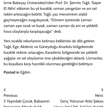
İzmir Bakırçay Üniversitesi’nden Prof. Dr. Şermin Tağıl, ‘Süper
El Niño’ etkisinin bu yıl kuraklık, orman yangınları ve ani sel
riskini artıracağını belirtti. Tağıl, yaz mevsiminin stabil
geçmeyeceğini vurgulayarak, “Dönem içerisinde zaman
zaman aşırı sıcak ve kurak, zaman zaman da ani ve şiddetli
hava olaylarıyla karşılaşacağız” dedi.
Yeni sıcaklık rekorlarının kırılması beklentisi de dile getiren
Tağıl, Ege, Akdeniz ve Güneydoğu Anadolu bölgelerinde
kuraklık riskinin artacağını, Karadeniz bölgesinde ise şiddetli
yağışlar ve sel olaylarının öne çıkabileceğini aktardı. Uzmanlar,
bu koşullara karşı hazırlıklı olunması gerektiğini belirtiyor.
Posted in
Eğitim
Yazı
Previous:
Next:
gezinmesi
3 Yaşındaki Çocuk, Babasının
Genç Yolcunun Kötü Şakası
Kepçesinin Altında Kaldı
Uçuşu İptal Etti, Acil İniş Yapıldı