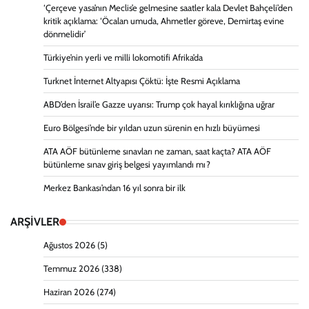
‘Çerçeve yasa’nın Meclis’e gelmesine saatler kala Devlet Bahçeli’den
kritik açıklama: ‘Öcalan umuda, Ahmetler göreve, Demirtaş evine
dönmelidir’
Türkiye’nin yerli ve milli lokomotifi Afrika’da
Turknet İnternet Altyapısı Çöktü: İşte Resmi Açıklama
ABD’den İsrail’e Gazze uyarısı: Trump çok hayal kırıklığına uğrar
Euro Bölgesi’nde bir yıldan uzun sürenin en hızlı büyümesi
ATA AÖF bütünleme sınavları ne zaman, saat kaçta? ATA AÖF
bütünleme sınav giriş belgesi yayımlandı mı?
Merkez Bankası’ndan 16 yıl sonra bir ilk
ARŞİVLER
Ağustos 2026
(5)
Temmuz 2026
(338)
Haziran 2026
(274)