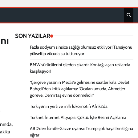
SON YAZILAR
nı
Fazla sodyum sinsice sağlığı olumsuz etkiliyor! Tansiyonu
yükseltip vücuda su tutturuyor
BMW sürücülerini çileden çıkardı: Kontağı açan reklamla
karşılaşıyor!
‘Çerçeve yasa’nın Meclis’e gelmesine saatler kala Devlet
Bahçeli’den kritik açıklama: ‘Öcalan umuda, Ahmetler
göreve, Demirtaş evine dönmelidir’
Türkiye’nin yerli ve milli lokomotifi Afrika’da
a
Turknet İnternet Altyapısı Çöktü: İşte Resmi Açıklama
nında,
ABD’den İsrail’e Gazze uyarısı: Trump çok hayal kırıklığına
dakika
uğrar