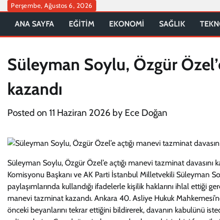
Skip
Perşembe, Ağustos 6, 2026
to
ANA SAYFA
EĞİTİM
EKONOMİ
SAĞLIK
TEKN
content
Süleyman Soylu, Özgür Özel’e
kazandı
Posted on
11 Haziran 2026
by
Ece Doğan
Süleyman Soylu, Özgür Özel’e açtığı manevi tazminat davasını k
Komisyonu Başkanı ve AK Parti İstanbul Milletvekili Süleyman Soy
paylaşımlarında kullandığı ifadelerle kişilik haklarını ihlal ettiği
manevi tazminat kazandı. Ankara 40. Asliye Hukuk Mahkemesi’nde
önceki beyanlarını tekrar ettiğini bildirerek, davanın kabulünü is