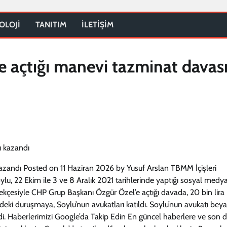
OLOJİ
TANITIM
İLETİŞİM
 açtığı manevi tazminat davası
azandı Posted on 11 Haziran 2026 by Yusuf Arslan TBMM İçişleri
lu, 22 Ekim ile 3 ve 8 Aralık 2021 tarihlerinde yaptığı sosyal medy
 gerekçesiyle CHP Grup Başkanı Özgür Özel’e açtığı davada, 20 bin lira
ki duruşmaya, Soylu’nun avukatları katıldı. Soylu’nun avukatı beya
tedi. Haberlerimizi Google’da Takip Edin En güncel haberlere ve son 