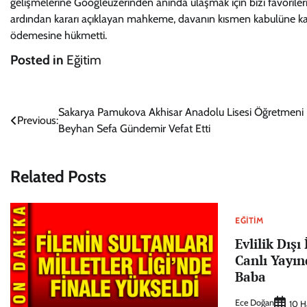
gelişmelerine Googleüzerinden anında ulaşmak için bizi favorileri
ardından kararı açıklayan mahkeme, davanın kısmen kabulüne kara
ödemesine hükmetti.
Posted in
Eğitim
Yazı
Sakarya Pamukova Akhisar Anadolu Lisesi Öğretmeni
Previous:
Beyhan Sefa Gündemir Vefat Etti
gezinmesi
Related Posts
EĞITIM
Evlilik Dışı
Canlı Yayı
Baba
Ece Doğan
10 H