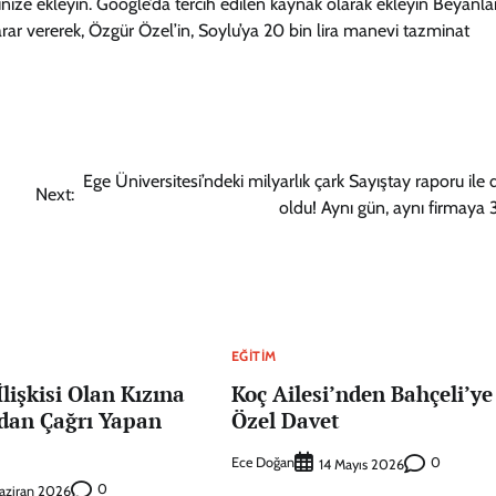
nize ekleyin. Google’da tercih edilen kaynak olarak ekleyin Beyanla
r vererek, Özgür Özel’in, Soylu’ya 20 bin lira manevi tazminat
Ege Üniversitesi’ndeki milyarlık çark Sayıştay raporu ile 
Next:
oldu! Aynı gün, aynı firmaya 3
EĞITIM
 İlişkisi Olan Kızına
Koç Ailesi’nden Bahçeli’ye
ndan Çağrı Yapan
Özel Davet
Ece Doğan
0
14 Mayıs 2026
0
aziran 2026