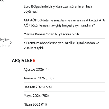
rın
Euro Bölgesi’nde bir yıldan uzun sürenin en hızlı
büyümesi
ATA AÖF bütünleme sınavları ne zaman, saat kaçta? ATA
AÖF bütünleme sınav giriş belgesi yayımlandı mı?
Merkez Bankası’ndan 16 yıl sonra bir ilk
deşifre
X Premium abonelerine yeni özellik: Dijital cüzdan ve
 ihale
Visa kart geldi
ARŞİVLER
Ağustos 2026
(4)
Temmuz 2026
(338)
Haziran 2026
(274)
Mayıs 2026
(752)
Nisan 2026
(111)