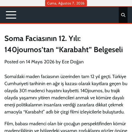
Skip
Cuma, Ağustos 7, 2026
to
content
Soma Faciasının 12. Yılı:
140journos’tan “Karabaht” Belgeseli
Posted on
14 Mayıs 2026
by
Ece Doğan
Soma’daki maden faciasının üzerinden tam 12 yıl geçti. Türkiye
Cumhuriyeti tarihinin en ağır iş kazası olarak kayıtlara geçen bu
olayda 301 madenci hayatını kaybetti. 140journos, bu trajik
olayda yaşamını yitiren madencileri anmak ve kömüre dayalı
enerji politikalarının insanlara verdiği zararlara dikkat çekmek
amacıyla “Karabaht” adlı bir çizgi filmi izleyicilerle buluşturdu.
Film, babası madenci olan bir çocuğun perspektifinden kömür
madenciliğinin ve bölgedeki yaşamın zorluklarını gözler önüne