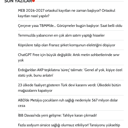
SON YAZILAR
MEB 2026-2027 ortaokul kayıtları ne zaman başlıyor? Ortaokul
kayıtları nasıl yapılır?
Çerçeve yasa TBMM’de… Görüşmeler bugün başlıyor: Saat belli oldu
Temmuz’da yabancının en çok alım satım yaptığı hisseler
Köprülere talip olan Fransız şirket komşunun elektriğini döşüyor
ChatGPT Free için büyük değişiklik: Artık metin sohbetlerinde sınır
yok
Erdoğan’dan AKP teşkilatına ‘süreç’ talimatı: ‘Genel af yok, kişiye özel
statü yok, bunu anlatın’
23 ülkede faaliyet gösteren Türk devi kararını verdi: Ülkedeki bütün
mağazalarını kapatıyor
ABD’de Meta’ya çocukların ruh sağlığı nedeniyle 567 milyon dolar
ceza
İBB Davası’nda yeni gelişme: Tahliye kararı çıkmadı!
Fazla sodyum sinsice sağlığı olumsuz etkiliyor! Tansiyonu yükseltip