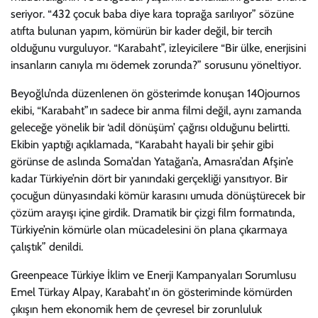
seriyor. “432 çocuk baba diye kara toprağa sarılıyor” sözüne
atıfta bulunan yapım, kömürün bir kader değil, bir tercih
olduğunu vurguluyor. “Karabaht”, izleyicilere “Bir ülke, enerjisini
insanların canıyla mı ödemek zorunda?” sorusunu yöneltiyor.
Beyoğlu’nda düzenlenen ön gösterimde konuşan 140journos
ekibi, “Karabaht”ın sadece bir anma filmi değil, aynı zamanda
geleceğe yönelik bir ‘adil dönüşüm’ çağrısı olduğunu belirtti.
Ekibin yaptığı açıklamada, “Karabaht hayali bir şehir gibi
görünse de aslında Soma’dan Yatağan’a, Amasra’dan Afşin’e
kadar Türkiye’nin dört bir yanındaki gerçekliği yansıtıyor. Bir
çocuğun dünyasındaki kömür karasını umuda dönüştürecek bir
çözüm arayışı içine girdik. Dramatik bir çizgi film formatında,
Türkiye’nin kömürle olan mücadelesini ön plana çıkarmaya
çalıştık” denildi.
Greenpeace Türkiye İklim ve Enerji Kampanyaları Sorumlusu
Emel Türkay Alpay, Karabaht’ın ön gösteriminde kömürden
çıkışın hem ekonomik hem de çevresel bir zorunluluk