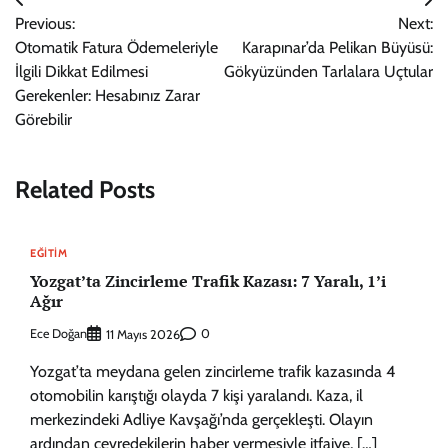
Yazı
Previous:
Next:
gezinmesi
Otomatik Fatura Ödemeleriyle
Karapınar’da Pelikan Büyüsü:
İlgili Dikkat Edilmesi
Gökyüzünden Tarlalara Uçtular
Gerekenler: Hesabınız Zarar
Görebilir
Related Posts
EĞITIM
Yozgat’ta Zincirleme Trafik Kazası: 7 Yaralı, 1’i
Ağır
Ece Doğan
0
11 Mayıs 2026
Yozgat’ta meydana gelen zincirleme trafik kazasında 4
otomobilin karıştığı olayda 7 kişi yaralandı. Kaza, il
merkezindeki Adliye Kavşağı’nda gerçekleşti. Olayın
ardından çevredekilerin haber vermesiyle itfaiye, […]