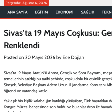
Skip
Perşembe, Ağustos 6, 2026
to
ANA SAYFA
EĞİTİM
EKONOMİ
SAĞLIK
TEKN
content
Sivas’ta 19 Mayıs Coşkusu: Ge
Renklendi
Posted on
20 Mayıs 2026
by
Ece Doğan
Sivas’ta 19 Mayıs Atatürk’ü Anma, Gençlik ve Spor Bayramı, meşale
temellerinin atıldığı bu tarihi şehirde, coşku dolu bir etkinlik gerçe
Şimşek, Belediye Başkanı Adem Uzun, İl Jandarma Komutanı Albay
öğrenci ve vatandaş katıldı.
Yaklaşık bin kişilik kalabalığın katıldığı yürüyüşte, Türk bayrakları 
Kongre Müzesi bahçesinde son buldu ve bu anlar dron ile havadan g