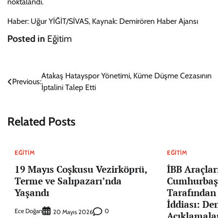
noktalandı.
Haber: Uğur YİĞİT/SİVAS, Kaynak: Demirören Haber Ajansı
Posted in
Eğitim
Yazı
Atakaş Hatayspor Yönetimi, Küme Düşme Cezasının
Previous:
İptalini Talep Etti
gezinmesi
Related Posts
EĞITIM
EĞITIM
19 Mayıs Coşkusu Vezirköprü,
İBB Araçlar
Terme ve Salıpazarı’nda
Cumhurbaşk
Yaşandı
Tarafından 
İddiası: De
Ece Doğan
0
20 Mayıs 2026
Açıklamala