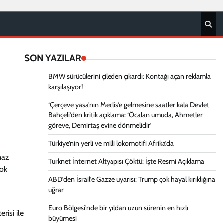
SON YAZILAR
BMW sürücülerini çileden çıkardı: Kontağı açan reklamla
karşılaşıyor!
‘Çerçeve yasa’nın Meclis’e gelmesine saatler kala Devlet
Bahçeli’den kritik açıklama: ‘Öcalan umuda, Ahmetler
göreve, Demirtaş evine dönmelidir’
Türkiye’nin yerli ve milli lokomotifi Afrika’da
lmaz
Turknet İnternet Altyapısı Çöktü: İşte Resmi Açıklama
çok
ABD’den İsrail’e Gazze uyarısı: Trump çok hayal kırıklığına
uğrar
Euro Bölgesi’nde bir yıldan uzun sürenin en hızlı
risi ile
büyümesi