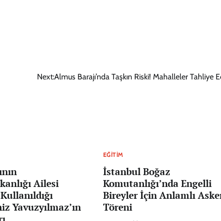
Next:
Almus Barajı’nda Taşkın Riski! Mahalleler Tahliye Ed
EĞITIM
ının
İstanbul Boğaz
anlığı Ailesi
Komutanlığı’nda Engelli
Kullanıldığı
Bireyler İçin Anlamlı Aske
niz Yavuzyılmaz’ın
Töreni
rı