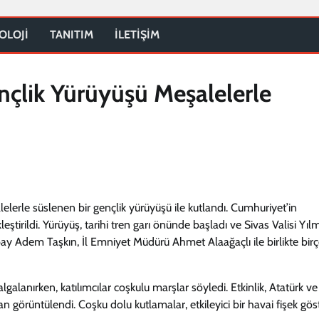
OLOJİ
TANITIM
İLETİŞİM
nçlik Yürüyüşü Meşalelerle
lerle süslenen bir gençlik yürüyüşü ile kutlandı. Cumhuriyet’in
kleştirildi. Yürüyüş, tarihi tren garı önünde başladı ve Sivas Valisi Yı
 Adem Taşkın, İl Emniyet Müdürü Ahmet Alaağaçlı ile birlikte bir
dalgalanırken, katılımcılar coşkulu marşlar söyledi. Etkinlik, Atatürk ve
örüntülendi. Coşku dolu kutlamalar, etkileyici bir havai fişek göste