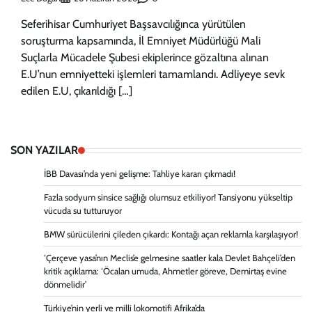
Seferihisar Cumhuriyet Başsavcılığınca yürütülen
soruşturma kapsamında, İl Emniyet Müdürlüğü Mali
Suçlarla Mücadele Şubesi ekiplerince gözaltına alınan
E.U’nun emniyetteki işlemleri tamamlandı. Adliyeye sevk
edilen E.U, çıkarıldığı […]
SON YAZILAR
İBB Davası’nda yeni gelişme: Tahliye kararı çıkmadı!
Fazla sodyum sinsice sağlığı olumsuz etkiliyor! Tansiyonu yükseltip
vücuda su tutturuyor
BMW sürücülerini çileden çıkardı: Kontağı açan reklamla karşılaşıyor!
‘Çerçeve yasa’nın Meclis’e gelmesine saatler kala Devlet Bahçeli’den
kritik açıklama: ‘Öcalan umuda, Ahmetler göreve, Demirtaş evine
dönmelidir’
Türkiye’nin yerli ve milli lokomotifi Afrika’da