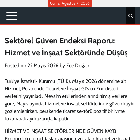
Skip
Cuma, Ağustos 7, 2026
to
content
Sektörel Güven Endeksi Raporu:
Hizmet ve İnşaat Sektöründe Düşüş
Posted on
22 Mayıs 2026
by
Ece Doğan
Türkiye İstatistik Kurumu (TÜİK), Mayıs 2026 dönemine ait
Hizmet, Perakende Ticaret ve İnşaat Güven Endeksleri
verilerini yayınladı. Mevsim etkilerinden arındırılmış verilere
göre, Mayıs ayında hizmet ve inşaat sektörlerinde güven kaybı
gözlemlenirken, perakende ticaret sektörü pozitif bir ivme
kazanarak ayı kazançla kapattı.
HİZMET VE İNŞAAT SEKTÖRLERİNDE GÜVEN KAYBI
Ekonominin temel taşları arasında yer alan hizmet ve inşaat