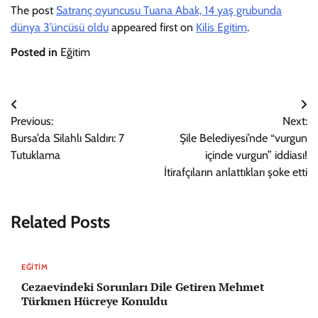
The post
Satranç oyuncusu Tuana Abak, 14 yaş grubunda
dünya 3’üncüsü oldu
appeared first on
Kilis Egitim
.
Posted in
Eğitim
Yazı
Previous:
Next:
gezinmesi
Bursa’da Silahlı Saldırı: 7
Şile Belediyesi’nde “vurgun
Tutuklama
içinde vurgun” iddiası!
İtirafçıların anlattıkları şoke etti
Related Posts
EĞITIM
Cezaevindeki Sorunları Dile Getiren Mehmet
Türkmen Hücreye Konuldu