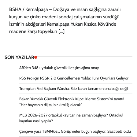
BSHA / Kemalpaşa – Doğaya ve insan sağlığına zararlı
kurşun ve çinko madeni sondaj çalışmalarının sürdüğü
İzmir’in akciğerleri Kemalpaşa Yukarı Kızılca Köyü’nde
madene karşı topyekün […]
SON YAZILAR
AB’den 348 uyduluk güvenlik iletişim ağına onay
PS5 Pro için PSSR 2.0 Güncellemesi Yolda: Tüm Oyunlara Geliyor
Trump’tan Fed Başkanı Warsh’a: Faiz kararı tamamen ona bağlı değil
Bakan Yumaklı Güvenli Elektronik Küpe İzleme Sistemi’ni tanıttı!
“Her hayvanın dijital bir kimliği olacak”
MEB 2026-2027 ortaokul kayıtları ne zaman başlıyor? Ortaokul
kayıtları nasıl yapılır?
Çerçeve yasa TBMM’de… Görüşmeler bugün başlıyor: Saat belli oldu