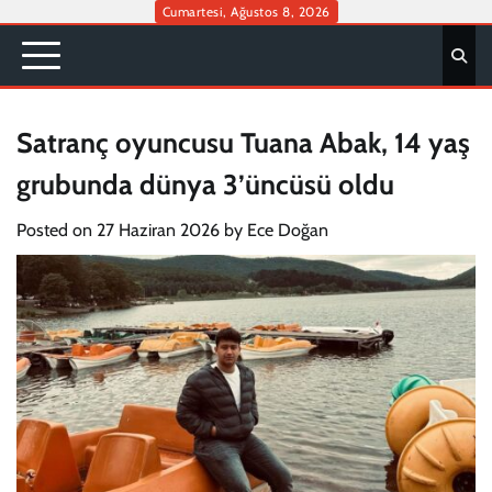
Skip
Cumartesi, Ağustos 8, 2026
to
content
Satranç oyuncusu Tuana Abak, 14 yaş
grubunda dünya 3’üncüsü oldu
Posted on
27 Haziran 2026
by
Ece Doğan