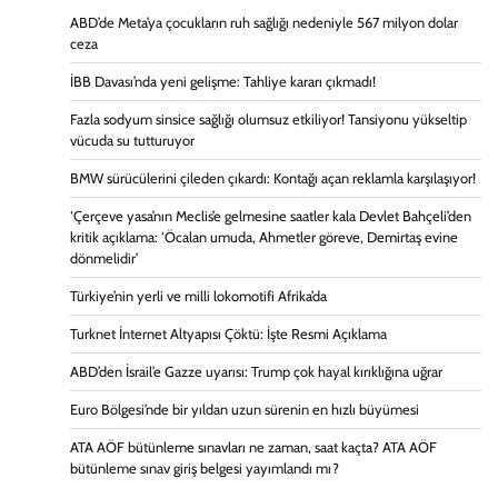
ABD’de Meta’ya çocukların ruh sağlığı nedeniyle 567 milyon dolar
ceza
İBB Davası’nda yeni gelişme: Tahliye kararı çıkmadı!
Fazla sodyum sinsice sağlığı olumsuz etkiliyor! Tansiyonu yükseltip
vücuda su tutturuyor
BMW sürücülerini çileden çıkardı: Kontağı açan reklamla karşılaşıyor!
‘Çerçeve yasa’nın Meclis’e gelmesine saatler kala Devlet Bahçeli’den
kritik açıklama: ‘Öcalan umuda, Ahmetler göreve, Demirtaş evine
dönmelidir’
Türkiye’nin yerli ve milli lokomotifi Afrika’da
Turknet İnternet Altyapısı Çöktü: İşte Resmi Açıklama
ABD’den İsrail’e Gazze uyarısı: Trump çok hayal kırıklığına uğrar
Euro Bölgesi’nde bir yıldan uzun sürenin en hızlı büyümesi
ATA AÖF bütünleme sınavları ne zaman, saat kaçta? ATA AÖF
bütünleme sınav giriş belgesi yayımlandı mı?