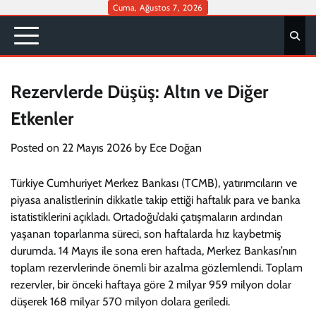
Skip
Cuma, Ağustos 7, 2026
to
content
Rezervlerde Düşüş: Altın ve Diğer
Etkenler
Posted on
22 Mayıs 2026
by
Ece Doğan
Türkiye Cumhuriyet Merkez Bankası (TCMB), yatırımcıların ve
piyasa analistlerinin dikkatle takip ettiği haftalık para ve banka
istatistiklerini açıkladı. Ortadoğu’daki çatışmaların ardından
yaşanan toparlanma süreci, son haftalarda hız kaybetmiş
durumda. 14 Mayıs ile sona eren haftada, Merkez Bankası’nın
toplam rezervlerinde önemli bir azalma gözlemlendi. Toplam
rezervler, bir önceki haftaya göre 2 milyar 959 milyon dolar
düşerek 168 milyar 570 milyon dolara geriledi.