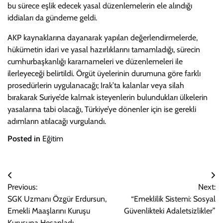
bu sürece eşlik edecek yasal düzenlemelerin ele alındığı
iddiaları da gündeme geldi.
AKP kaynaklarına dayanarak yapılan değerlendirmelerde,
hükümetin idari ve yasal hazırlıklarını tamamladığı, sürecin
cumhurbaşkanlığı kararnameleri ve düzenlemeleri ile
ilerleyeceği belirtildi. Örgüt üyelerinin durumuna göre farklı
prosedürlerin uygulanacağı; Irak’ta kalanlar veya silah
bırakarak Suriye’de kalmak isteyenlerin bulundukları ülkelerin
yasalarına tabi olacağı, Türkiye’ye dönenler için ise gerekli
adımların atılacağı vurgulandı.
Posted in
Eğitim
Yazı
Previous:
Next:
gezinmesi
SGK Uzmanı Özgür Erdursun,
“Emeklilik Sistemi: Sosyal
Emekli Maaşlarını Kuruşu
Güvenlikteki Adaletsizlikler”
Kuruşuna Hesapladı