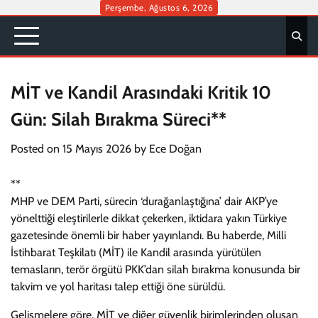
Skip
Perşembe, Ağustos 6, 2026
to
content
MİT ve Kandil Arasındaki Kritik 10
Gün: Silah Bırakma Süreci**
Posted on
15 Mayıs 2026
by
Ece Doğan
**
MHP ve DEM Parti, sürecin ‘durağanlaştığına’ dair AKP’ye
yönelttiği eleştirilerle dikkat çekerken, iktidara yakın Türkiye
gazetesinde önemli bir haber yayınlandı. Bu haberde, Milli
İstihbarat Teşkilatı (MİT) ile Kandil arasında yürütülen
temasların, terör örgütü PKK’dan silah bırakma konusunda bir
takvim ve yol haritası talep ettiği öne sürüldü.
Gelişmelere göre, MİT ve diğer güvenlik birimlerinden oluşan