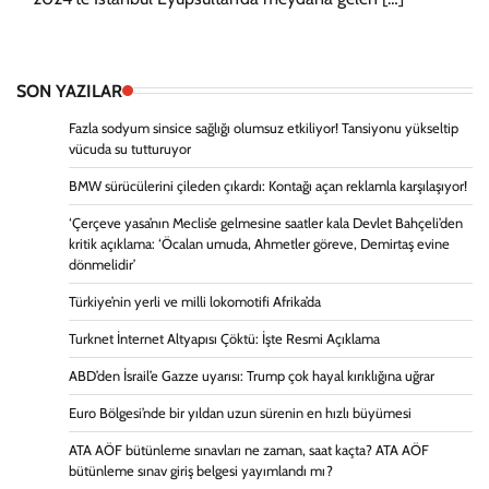
SON YAZILAR
Fazla sodyum sinsice sağlığı olumsuz etkiliyor! Tansiyonu yükseltip
vücuda su tutturuyor
BMW sürücülerini çileden çıkardı: Kontağı açan reklamla karşılaşıyor!
‘Çerçeve yasa’nın Meclis’e gelmesine saatler kala Devlet Bahçeli’den
kritik açıklama: ‘Öcalan umuda, Ahmetler göreve, Demirtaş evine
dönmelidir’
Türkiye’nin yerli ve milli lokomotifi Afrika’da
Turknet İnternet Altyapısı Çöktü: İşte Resmi Açıklama
ABD’den İsrail’e Gazze uyarısı: Trump çok hayal kırıklığına uğrar
Euro Bölgesi’nde bir yıldan uzun sürenin en hızlı büyümesi
ATA AÖF bütünleme sınavları ne zaman, saat kaçta? ATA AÖF
bütünleme sınav giriş belgesi yayımlandı mı?