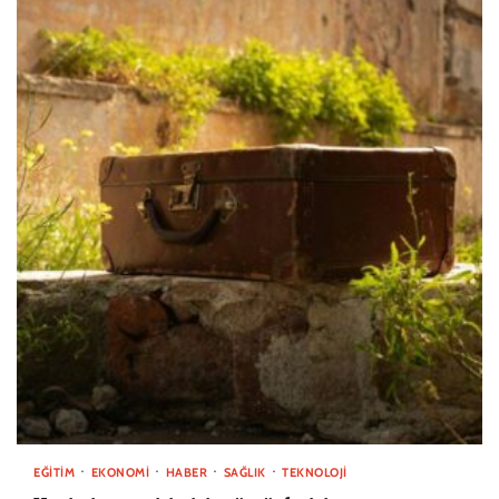
EĞITIM
EKONOMI
HABER
SAĞLIK
TEKNOLOJI