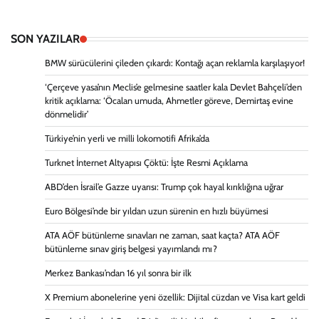
SON YAZILAR
BMW sürücülerini çileden çıkardı: Kontağı açan reklamla karşılaşıyor!
‘Çerçeve yasa’nın Meclis’e gelmesine saatler kala Devlet Bahçeli’den
kritik açıklama: ‘Öcalan umuda, Ahmetler göreve, Demirtaş evine
dönmelidir’
Türkiye’nin yerli ve milli lokomotifi Afrika’da
Turknet İnternet Altyapısı Çöktü: İşte Resmi Açıklama
ABD’den İsrail’e Gazze uyarısı: Trump çok hayal kırıklığına uğrar
Euro Bölgesi’nde bir yıldan uzun sürenin en hızlı büyümesi
ATA AÖF bütünleme sınavları ne zaman, saat kaçta? ATA AÖF
bütünleme sınav giriş belgesi yayımlandı mı?
Merkez Bankası’ndan 16 yıl sonra bir ilk
X Premium abonelerine yeni özellik: Dijital cüzdan ve Visa kart geldi