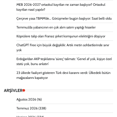
MEB 2026-2027 ortaokul kayıtları ne zaman başlıyor? Ortaokul
kayıtları nasıl yapılır?
Çerçeve yasa TBMM’de… Görüşmeler bugün başlıyor: Saat belli oldu
Temmuz’da yabancının en çok alım satım yaptığı hisseler
Köprülere talip olan Fransız şirket komşunun elektriğini döşüyor
ChatGPT Free için büyük değişiklik: Artık metin sohbetlerinde sınır
yok
Erdoğan’dan AKP teşkilatına ‘süreç’ talimatı: ‘Genel af yok, kişiye özel
statü yok, bunu anlatın’
23 ülkede faaliyet gösteren Türk devi kararını verdi: Ülkedeki bütün
mağazalarını kapatıyor
ARŞİVLER
Ağustos 2026
(16)
Temmuz 2026
(338)