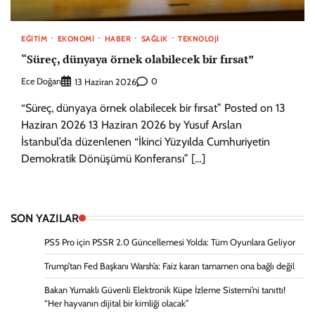
EĞITIM
EKONOMI
HABER
SAĞLIK
TEKNOLOJI
“Süreç, dünyaya örnek olabilecek bir fırsat”
Ece Doğan
0
13 Haziran 2026
“Süreç, dünyaya örnek olabilecek bir fırsat” Posted on 13
Haziran 2026 13 Haziran 2026 by Yusuf Arslan
İstanbul’da düzenlenen “İkinci Yüzyılda Cumhuriyetin
Demokratik Dönüşümü Konferansı” […]
SON YAZILAR
PS5 Pro için PSSR 2.0 Güncellemesi Yolda: Tüm Oyunlara Geliyor
Trump’tan Fed Başkanı Warsh’a: Faiz kararı tamamen ona bağlı değil
Bakan Yumaklı Güvenli Elektronik Küpe İzleme Sistemi’ni tanıttı!
“Her hayvanın dijital bir kimliği olacak”