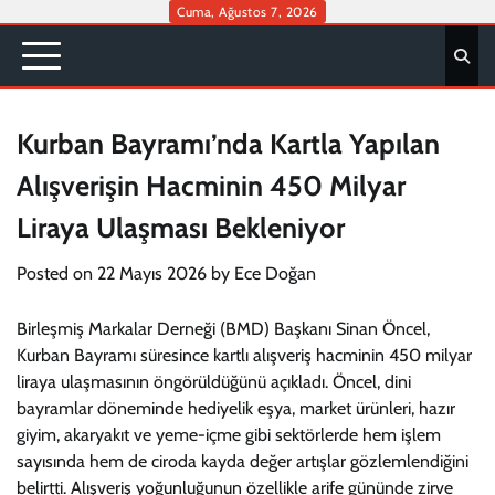
Skip
Cuma, Ağustos 7, 2026
to
content
Kurban Bayramı’nda Kartla Yapılan
Alışverişin Hacminin 450 Milyar
Liraya Ulaşması Bekleniyor
Posted on
22 Mayıs 2026
by
Ece Doğan
Birleşmiş Markalar Derneği (BMD) Başkanı Sinan Öncel,
Kurban Bayramı süresince kartlı alışveriş hacminin 450 milyar
liraya ulaşmasının öngörüldüğünü açıkladı. Öncel, dini
bayramlar döneminde hediyelik eşya, market ürünleri, hazır
giyim, akaryakıt ve yeme-içme gibi sektörlerde hem işlem
sayısında hem de ciroda kayda değer artışlar gözlemlendiğini
belirtti. Alışveriş yoğunluğunun özellikle arife gününde zirve