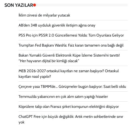
SON YAZILAR
İklim zirvesi de milyarlar yutacak
AB’den 348 uyduluk güvenlik iletişim ağına onay
PS5 Pro için PSSR 2.0 Güncellemesi Yolda: Tüm Oyunlara Geliyor
Trump’tan Fed Başkanı Warsh’a: Faiz kararı tamamen ona bağlı değil
Bakan Yumaklı Güvenli Elektronik Küpe İzleme Sistemi’ni tanıttı!
“Her hayvanın dijital bir kimliği olacak”
MEB 2026-2027 ortaokul kayıtları ne zaman başlıyor? Ortaokul
kayıtları nasıl yapılır?
Çerçeve yasa TBMM’de… Görüşmeler bugün başlıyor: Saat belli oldu
Temmuz’da yabancının en çok alım satım yaptığı hisseler
Köprülere talip olan Fransız şirket komşunun elektriğini döşüyor
ChatGPT Free için büyük değişiklik: Artık metin sohbetlerinde sınır
yok