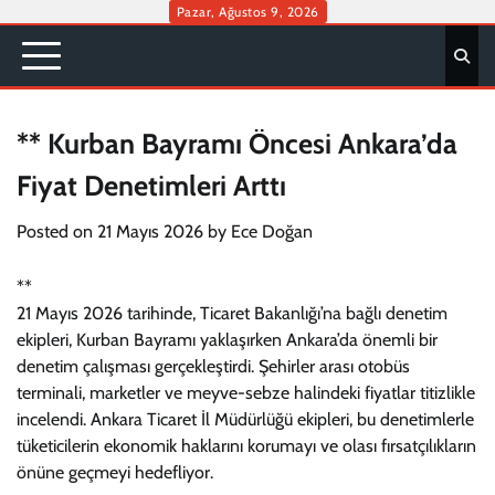
Skip
Pazar, Ağustos 9, 2026
to
content
** Kurban Bayramı Öncesi Ankara’da
Fiyat Denetimleri Arttı
Posted on
21 Mayıs 2026
by
Ece Doğan
**
21 Mayıs 2026 tarihinde, Ticaret Bakanlığı’na bağlı denetim
ekipleri, Kurban Bayramı yaklaşırken Ankara’da önemli bir
denetim çalışması gerçekleştirdi. Şehirler arası otobüs
terminali, marketler ve meyve-sebze halindeki fiyatlar titizlikle
incelendi. Ankara Ticaret İl Müdürlüğü ekipleri, bu denetimlerle
tüketicilerin ekonomik haklarını korumayı ve olası fırsatçılıkların
önüne geçmeyi hedefliyor.