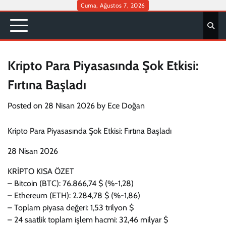
Skip
Cuma, Ağustos 7, 2026
to
content
Kripto Para Piyasasında Şok Etkisi:
Fırtına Başladı
Posted on
28 Nisan 2026
by
Ece Doğan
Kripto Para Piyasasında Şok Etkisi: Fırtına Başladı
28 Nisan 2026
KRİPTO KISA ÖZET
– Bitcoin (BTC): 76.866,74 $ (%-1,28)
– Ethereum (ETH): 2.284,78 $ (%-1,86)
– Toplam piyasa değeri: 1,53 trilyon $
– 24 saatlik toplam işlem hacmi: 32,46 milyar $