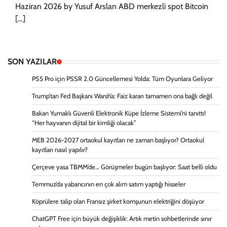
Haziran 2026 by Yusuf Arslan ABD merkezli spot Bitcoin
[…]
SON YAZILAR
PS5 Pro için PSSR 2.0 Güncellemesi Yolda: Tüm Oyunlara Geliyor
Trump’tan Fed Başkanı Warsh’a: Faiz kararı tamamen ona bağlı değil
Bakan Yumaklı Güvenli Elektronik Küpe İzleme Sistemi’ni tanıttı!
“Her hayvanın dijital bir kimliği olacak”
MEB 2026-2027 ortaokul kayıtları ne zaman başlıyor? Ortaokul
kayıtları nasıl yapılır?
Çerçeve yasa TBMM’de… Görüşmeler bugün başlıyor: Saat belli oldu
Temmuz’da yabancının en çok alım satım yaptığı hisseler
Köprülere talip olan Fransız şirket komşunun elektriğini döşüyor
ChatGPT Free için büyük değişiklik: Artık metin sohbetlerinde sınır