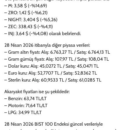
– M: 3,58 $ (-%14,69)
– ZRO: 1,42 $ (-%6,21)
– NIGHT: 3,404 $ (-%5,26)
– ZEC: 338,43 $ (-%4,11)
– INJ: 3,64 $ (-%4,08) olarak belirlendi.
28 Nisan 2026 itibarıyla diğer piyasa verileri:
– Gram altın fiyatı: Alış: 6.763,27 TL / Satış: 6.764,13 TL
– Gram gümüş fiyatı: Alış: 107,97 TL / Satış: 108,04 TL
– Dolar kuru: Alış: 45,0272 TL / Satış: 45,0471 TL
– Euro kuru: Alış: 52,7707 TL / Satış: 52,8362 TL
– Sterlin kuru: Alış: 60,9533 TL / Satış: 61,0285 TL
Akaryakıt fiyatları ise şu şekildedir:
– Benzin: 63,74 TL/LT
– Motorin: 71,64 TL/LT
– LPG: 34,99 TL/LT
28 Nisan 2026 BIST 100 Endeksi güncel verileriyle