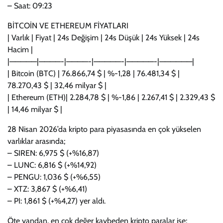
– Saat: 09:23
BİTCOİN VE ETHEREUM FİYATLARI
| Varlık | Fiyat | 24s Değişim | 24s Düşük | 24s Yüksek | 24s
Hacim |
|—————|————-|————-|—————-|—————-|——————|
| Bitcoin (BTC) | 76.866,74 $ | %-1,28 | 76.481,34 $ |
78.270,43 $ | 32,46 milyar $ |
| Ethereum (ETH)| 2.284,78 $ | %-1,86 | 2.267,41 $ | 2.329,43 $
| 14,46 milyar $ |
28 Nisan 2026’da kripto para piyasasında en çok yükselen
varlıklar arasında;
– SIREN: 6,975 $ (+%16,87)
– LUNC: 6,816 $ (+%14,92)
– PENGU: 1,036 $ (+%6,55)
– XTZ: 3,867 $ (+%6,41)
– PI: 1,861 $ (+%4,27) yer aldı.
Öte yandan, en çok değer kaybeden kripto paralar ise;