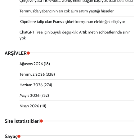
Çerçeve yasa TBMM’de… Görüşmeler bugün başlıyor: Saat belli oldu
Temmuz’da yabancının en çok alım satım yaptığı hisseler
Köprülere talip olan Fransız şirket komşunun elektriğini döşüyor
ChatGPT Free için büyük değişiklik: Artık metin sohbetlerinde sınır
yok
ARŞİVLER
Ağustos 2026
(18)
Temmuz 2026
(338)
Haziran 2026
(274)
Mayıs 2026
(752)
Nisan 2026
(111)
Site İstatistikleri
Sayaç