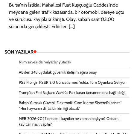
Bursa’nın İstiklal Mahallesi Fuat Kuşçuoğlu Caddesi’nde
meydana gelen trafik kazasında, bir otomobil dereye uçtu
ve sürücüsü kayıplara karıştı. Olay, sabah saat 03.00
sularında gerçekleşti. Edinilen […]
SON YAZILAR
İklim zirvesi de milyarlar yutacak
AB’den 348 uyduluk güvenlik iletişim ağına onay
PS5 Pro için PSSR 2.0 Güncellemesi Yolda: Tüm Oyunlara Geliyor
Trump’tan Fed Başkanı Warsh’a: Faiz kararı tamamen ona bağlı değil
Bakan Yumaklı Güvenli Elektronik Küpe İzleme Sistemi’ni tanıttı!
“Her hayvanın dijital bir kimliği olacak”
MEB 2026-2027 ortaokul kayıtları ne zaman başlıyor? Ortaokul
kayıtları nasıl yapılır?