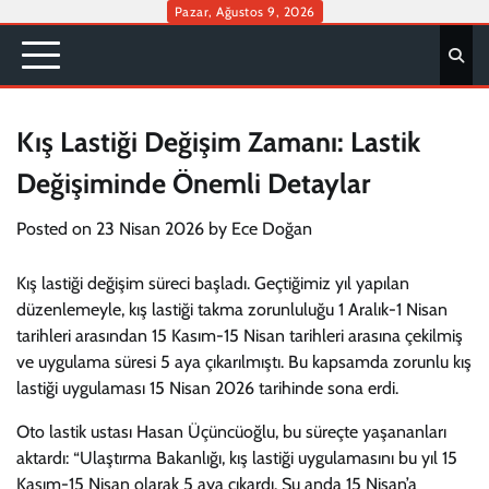
Skip
Pazar, Ağustos 9, 2026
to
content
Kış Lastiği Değişim Zamanı: Lastik
Değişiminde Önemli Detaylar
Posted on
23 Nisan 2026
by
Ece Doğan
Kış lastiği değişim süreci başladı. Geçtiğimiz yıl yapılan
düzenlemeyle, kış lastiği takma zorunluluğu 1 Aralık-1 Nisan
tarihleri arasından 15 Kasım-15 Nisan tarihleri arasına çekilmiş
ve uygulama süresi 5 aya çıkarılmıştı. Bu kapsamda zorunlu kış
lastiği uygulaması 15 Nisan 2026 tarihinde sona erdi.
Oto lastik ustası Hasan Üçüncüoğlu, bu süreçte yaşananları
aktardı: “Ulaştırma Bakanlığı, kış lastiği uygulamasını bu yıl 15
Kasım-15 Nisan olarak 5 aya çıkardı. Şu anda 15 Nisan’a