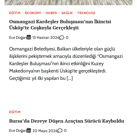
EĞITIM
EKONOMI
HABER
SAĞLIK
TEKNOLOJI
Osmangazi Kardeşler Buluşması’nın İkincisi
Üsküp’te Coşkuyla Gerçekleşti
Ece Doğan
0
13 Haziran 2026
Osmangazi Belediyesi, Balkan ülkeleriyle olan güçlü
ilişkilerini pekiştirmek amacıyla düzenlediği “Osmangazi
Kardeşler Buluşması”nın ikinci etkinliğini Kuzey
Makedonya’nın başkenti Üsküp’te gerçekleştirdi.
Geçtiğimiz yıl ilki yapılan bu […]
EĞITIM
Bursa’da Dereye Düşen Araçtan Sürücü Kayboldu
Ece Doğan
0
20 Mayıs 2026