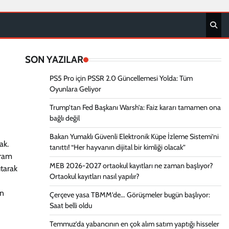
SON YAZILAR
PS5 Pro için PSSR 2.0 Güncellemesi Yolda: Tüm
Oyunlara Geliyor
Trump’tan Fed Başkanı Warsh’a: Faiz kararı tamamen ona
bağlı değil
Bakan Yumaklı Güvenli Elektronik Küpe İzleme Sistemi’ni
ak.
tanıttı! “Her hayvanın dijital bir kimliği olacak”
yram
MEB 2026-2027 ortaokul kayıtları ne zaman başlıyor?
tarak
Ortaokul kayıtları nasıl yapılır?
ın
Çerçeve yasa TBMM’de… Görüşmeler bugün başlıyor:
Saat belli oldu
Temmuz’da yabancının en çok alım satım yaptığı hisseler