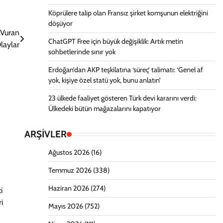
Köprülere talip olan Fransız şirket komşunun elektriğini
döşüyor
 Vuran
ChatGPT Free için büyük değişiklik: Artık metin
laylar
sohbetlerinde sınır yok
Erdoğan’dan AKP teşkilatına ‘süreç’ talimatı: ‘Genel af
yok, kişiye özel statü yok, bunu anlatın’
23 ülkede faaliyet gösteren Türk devi kararını verdi:
Ülkedeki bütün mağazalarını kapatıyor
ARŞİVLER
Ağustos 2026
(16)
Temmuz 2026
(338)
Haziran 2026
(274)
i
i
Mayıs 2026
(752)