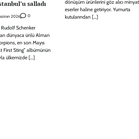
dönüşüm ürünlerini göz alıcı minyat
stanbul’u salladı
eserler haline getiriyor. Yumurta
0
aziran 2026
kutularından […]
 Rudolf Schenker
ulan dünyaca ünlü Alman
orpions, en son Mayıs
t First Sting” albümünün
ıyla ülkemizde […]