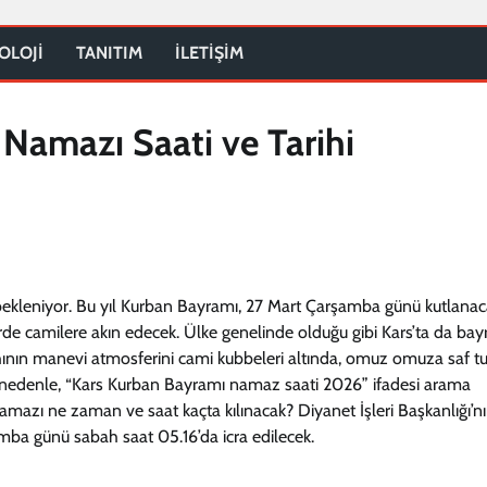
OLOJİ
TANITIM
İLETİŞİM
Namazı Saati ve Tarihi
 bekleniyor. Bu yıl Kurban Bayramı, 27 Mart Çarşamba günü kutlanac
de camilere akın edecek. Ülke genelinde olduğu gibi Kars’ta da ba
hının manevi atmosferini cami kubbeleri altında, omuz omuza saf tu
Bu nedenle, “Kars Kurban Bayramı namaz saati 2026” ifadesi arama
namazı ne zaman ve saat kaçta kılınacak? Diyanet İşleri Başkanlığı’n
mba günü sabah saat 05.16’da icra edilecek.