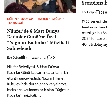
Scorpions İ
Ece Doğan
26 H
EĞITIM
EKONOMI
HABER
SAĞLIK
1965 senesinde
TEKNOLOJI
tarafından kur
Nilüfer’de 8 Mart Dünya
müzik grubu Sc
Kadınlar Günü’ne Özel
2024’te “Love a
“Yağmur Kadınlar” Müzikali
40. yılı dolayıs
Sahnelendi
Ece Doğan
0
13 Haziran 2026
Nilüfer Belediyesi, 8 Mart Dünya
Kadınlar Günü kapsamında anlamlı bir
etkinlik gerçekleştirdi. Nazım Hikmet
Kültürevi’nde düzenlenen ve yalnızca
kadınların katılımına açık olan “Yağmur
Kadınlar” müzikali, […]