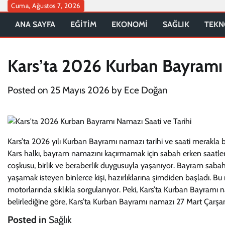
Skip
Cuma, Ağustos 7, 2026
to
ANA SAYFA
EĞİTİM
EKONOMİ
SAĞLIK
TEKN
content
Kars’ta 2026 Kurban Bayramı 
Posted on
25 Mayıs 2026
by
Ece Doğan
Kars’ta 2026 yılı Kurban Bayramı namazı tarihi ve saati merakla
Kars halkı, bayram namazını kaçırmamak için sabah erken saatler
coşkusu, birlik ve beraberlik duygusuyla yaşanıyor. Bayram saba
yaşamak isteyen binlerce kişi, hazırlıklarına şimdiden başladı. 
motorlarında sıklıkla sorgulanıyor. Peki, Kars’ta Kurban Bayramı 
belirlediğine göre, Kars’ta Kurban Bayramı namazı 27 Mart Çarşa
Posted in
Sağlık