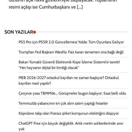
resmi açılışı ise Cumhurbaşkanı ve […]
SON YAZILAR
PS5 Pro için PSSR 2.0 Güncellemesi Yolda: Tüm Oyunlara Geliyor
Trump’tan Fed Başkanı Warsh’a: Faiz kararı tamamen ona bağlı değil
Bakan Yumaklı Güvenli Elektronik Küpe İzleme Sistemi’ni tanıttı!
“Her hayvanın dijital bir kimliği olacak”
MEB 2026-2027 ortaokul kayıtları ne zaman başlıyor? Ortaokul
kayıtları nasıl yapılır?
Çerçeve yasa TBMM’de… Görüşmeler bugün başlıyor: Saat belli oldu
Temmuz’da yabancının en çok alım satım yaptığı hisseler
Köprülere talip olan Fransız şirket komşunun elektriğini döşüyor
ChatGPT Free için büyük değişiklik: Artık metin sohbetlerinde sınır
yok