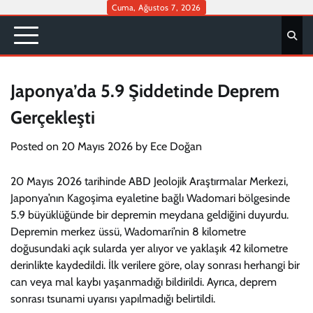
Skip
Cuma, Ağustos 7, 2026
to
content
Japonya’da 5.9 Şiddetinde Deprem
Gerçekleşti
Posted on
20 Mayıs 2026
by
Ece Doğan
20 Mayıs 2026 tarihinde ABD Jeolojik Araştırmalar Merkezi,
Japonya’nın Kagoşima eyaletine bağlı Wadomari bölgesinde
5.9 büyüklüğünde bir depremin meydana geldiğini duyurdu.
Depremin merkez üssü, Wadomari’nin 8 kilometre
doğusundaki açık sularda yer alıyor ve yaklaşık 42 kilometre
derinlikte kaydedildi. İlk verilere göre, olay sonrası herhangi bir
can veya mal kaybı yaşanmadığı bildirildi. Ayrıca, deprem
sonrası tsunami uyarısı yapılmadığı belirtildi.