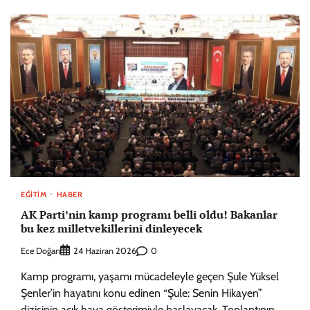
EĞITIM
HABER
AK Parti’nin kamp programı belli oldu! Bakanlar
bu kez milletvekillerini dinleyecek
Ece Doğan
0
24 Haziran 2026
Kamp programı, yaşamı mücadeleyle geçen Şule Yüksel
Şenler’in hayatını konu edinen “Şule: Senin Hikayen”
dizisinin açık hava gösterimiyle başlayacak. Toplantının