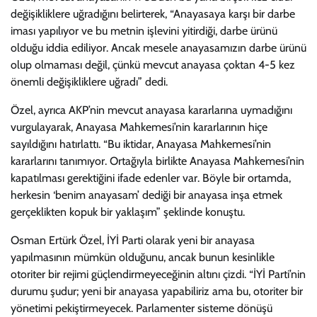
değişikliklere uğradığını belirterek, “Anayasaya karşı bir darbe
iması yapılıyor ve bu metnin işlevini yitirdiği, darbe ürünü
olduğu iddia ediliyor. Ancak mesele anayasamızın darbe ürünü
olup olmaması değil, çünkü mevcut anayasa çoktan 4-5 kez
önemli değişikliklere uğradı” dedi.
Özel, ayrıca AKP’nin mevcut anayasa kararlarına uymadığını
vurgulayarak, Anayasa Mahkemesi’nin kararlarının hiçe
sayıldığını hatırlattı. “Bu iktidar, Anayasa Mahkemesi’nin
kararlarını tanımıyor. Ortağıyla birlikte Anayasa Mahkemesi’nin
kapatılması gerektiğini ifade edenler var. Böyle bir ortamda,
herkesin ‘benim anayasam’ dediği bir anayasa inşa etmek
gerçeklikten kopuk bir yaklaşım” şeklinde konuştu.
Osman Ertürk Özel, İYİ Parti olarak yeni bir anayasa
yapılmasının mümkün olduğunu, ancak bunun kesinlikle
otoriter bir rejimi güçlendirmeyeceğinin altını çizdi. “İYİ Parti’nin
durumu şudur; yeni bir anayasa yapabiliriz ama bu, otoriter bir
yönetimi pekiştirmeyecek. Parlamenter sisteme dönüşü