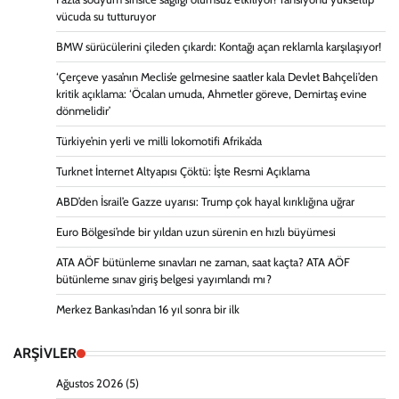
vücuda su tutturuyor
BMW sürücülerini çileden çıkardı: Kontağı açan reklamla karşılaşıyor!
‘Çerçeve yasa’nın Meclis’e gelmesine saatler kala Devlet Bahçeli’den
kritik açıklama: ‘Öcalan umuda, Ahmetler göreve, Demirtaş evine
dönmelidir’
Türkiye’nin yerli ve milli lokomotifi Afrika’da
Turknet İnternet Altyapısı Çöktü: İşte Resmi Açıklama
ABD’den İsrail’e Gazze uyarısı: Trump çok hayal kırıklığına uğrar
Euro Bölgesi’nde bir yıldan uzun sürenin en hızlı büyümesi
ATA AÖF bütünleme sınavları ne zaman, saat kaçta? ATA AÖF
bütünleme sınav giriş belgesi yayımlandı mı?
Merkez Bankası’ndan 16 yıl sonra bir ilk
ARŞİVLER
Ağustos 2026
(5)