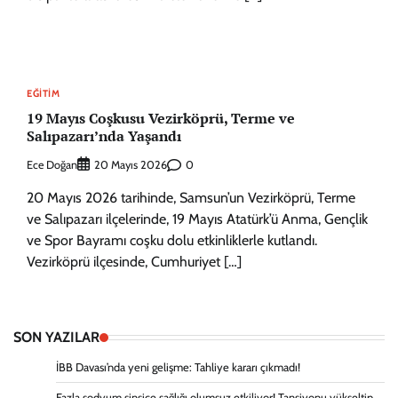
EĞITIM
19 Mayıs Coşkusu Vezirköprü, Terme ve
Salıpazarı’nda Yaşandı
Ece Doğan
0
20 Mayıs 2026
20 Mayıs 2026 tarihinde, Samsun’un Vezirköprü, Terme
ve Salıpazarı ilçelerinde, 19 Mayıs Atatürk’ü Anma, Gençlik
ve Spor Bayramı coşku dolu etkinliklerle kutlandı.
Vezirköprü ilçesinde, Cumhuriyet […]
SON YAZILAR
İBB Davası’nda yeni gelişme: Tahliye kararı çıkmadı!
Fazla sodyum sinsice sağlığı olumsuz etkiliyor! Tansiyonu yükseltip