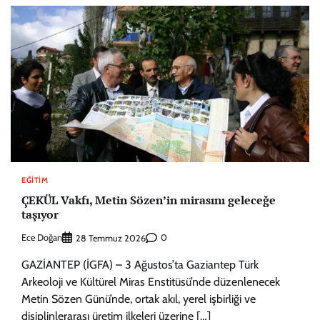
EĞITIM
ÇEKÜL Vakfı, Metin Sözen’in mirasını geleceğe
taşıyor
Ece Doğan
0
28 Temmuz 2026
GAZİANTEP (İGFA) – 3 Ağustos’ta Gaziantep Türk
Arkeoloji ve Kültürel Miras Enstitüsü’nde düzenlenecek
Metin Sözen Günü’nde, ortak akıl, yerel işbirliği ve
disiplinlerarası üretim ilkeleri üzerine […]