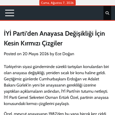
Skip
Cuma, Ağustos 7, 2026
to
content
İYİ Parti’den Anayasa Değişikliği İçin
Kesin Kırmızı Çizgiler
Posted on
20 Mayıs 2026
by
Ece Doğan
Türkiye’nin siyasi gündeminde sürekli tartışılan konulardan biri
olan anayasa değişikliği, yeniden sıcak bir konu haline geldi.
Geçtiğimiz günlerde Cumhurbaşkanı Erdoğan ve Adalet
Bakanı Gürlek’in yeni bir anayasanın gerekliliği üzerine
yaptıkları açıklamaların ardından, İYİ Parti’nin tutumu netleşti.
İYİ Parti Genel Sekreteri Osman Ertürk Özel, partinin anayasa
konusundaki kırmızı çizgilerini paylaştı.
Özel, mevcut anayasanın 1982’den bu yana birçok kez ciddi