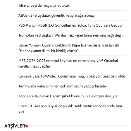
İklim zirvesi de milyarlar yutacak
AB’den 348 uyduluk güvenlik iletişim ağına onay
PS5 Pro için PSSR 2.0 Güncellemesi Yolda: Tüm Oyunlara Geliyor
Trump’tan Fed Başkanı Warsh’a: Faiz kararı tamamen ona bağlı değil
Bakan Yumaklı Güvenli Elektronik Küpe İzleme Sistemi’ni tanıttı!
“Her hayvanın dijital bir kimliği olacak”
MEB 2026-2027 ortaokul kayıtları ne zaman başlıyor? Ortaokul
kayıtları nasıl yapılır?
Çerçeve yasa TBMM’de… Görüşmeler bugün başlıyor: Saat belli oldu
Temmuz’da yabancının en çok alım satım yaptığı hisseler
Köprülere talip olan Fransız şirket komşunun elektriğini döşüyor
ChatGPT Free için büyük değişiklik: Artık metin sohbetlerinde sınır
yok
ARŞİVLER