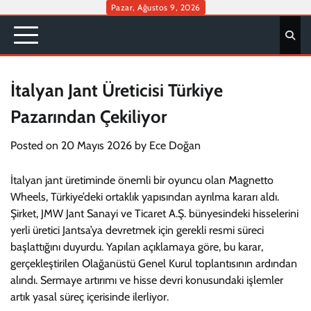
Skip
Pazar, Ağustos 9, 2026
to
content
İtalyan Jant Üreticisi Türkiye
Pazarından Çekiliyor
Posted on
20 Mayıs 2026
by
Ece Doğan
İtalyan jant üretiminde önemli bir oyuncu olan Magnetto
Wheels, Türkiye’deki ortaklık yapısından ayrılma kararı aldı.
Şirket, JMW Jant Sanayi ve Ticaret A.Ş. bünyesindeki hisselerini
yerli üretici Jantsa’ya devretmek için gerekli resmi süreci
başlattığını duyurdu. Yapılan açıklamaya göre, bu karar,
gerçekleştirilen Olağanüstü Genel Kurul toplantısının ardından
alındı. Sermaye artırımı ve hisse devri konusundaki işlemler
artık yasal süreç içerisinde ilerliyor.