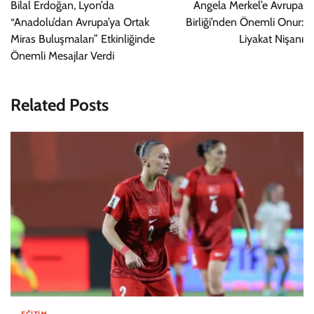
gezinmesi
Bilal Erdoğan, Lyon’da
Angela Merkel’e Avrupa
“Anadolu’dan Avrupa’ya Ortak
Birliği’nden Önemli Onur:
Miras Buluşmaları” Etkinliğinde
Liyakat Nişanı
Önemli Mesajlar Verdi
Related Posts
EĞITIM