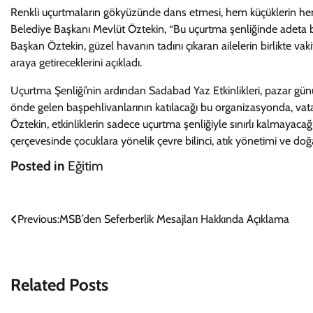
Renkli uçurtmaların gökyüzünde dans etmesi, hem küçüklerin hem
Belediye Başkanı Mevlüt Öztekin, “Bu uçurtma şenliğinde adeta ba
Başkan Öztekin, güzel havanın tadını çıkaran ailelerin birlikte vakit
araya getireceklerini açıkladı.
Uçurtma Şenliği’nin ardından Sadabad Yaz Etkinlikleri, pazar günü
önde gelen başpehlivanlarının katılacağı bu organizasyonda, vat
Öztekin, etkinliklerin sadece uçurtma şenliğiyle sınırlı kalmayaca
çerçevesinde çocuklara yönelik çevre bilinci, atık yönetimi ve doğ
Posted in
Eğitim
Yazı
Previous:
MSB’den Seferberlik Mesajları Hakkında Açıklama
gezinmesi
Related Posts