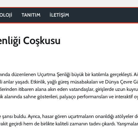
OLOJİ
TANITIM
İLETİŞİM
enliği Coşkusu
ında düzenlenen Uçurtma Şenliği büyük bir katılımla gerçekleşti. Ai
li anlar yaşadı. Etkinlik, yağlı güreş müsabakaları ve Dünya Çevre 
lerinden itibaren alana akın eden vatandaşlar, girişlerde uzun kuyru
 alanında sahne gösterileri, palyaço performansları ve interaktif o
ansı buldu. Ayrıca, hasar gören uçurtmaların onarıldığı atölyeler d
 vakit geçirdi hem de birlikte kaliteli zamanın tadını çıkardı. Yarışmala