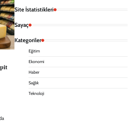
Site İstatistikleri
Sayaç
Kategoriler
Eğitim
Ekonomi
pit
Haber
Sağlık
Teknoloji
nda