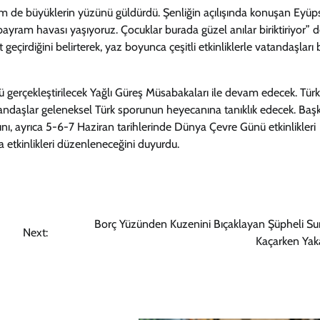
 de büyüklerin yüzünü güldürdü. Şenliğin açılışında konuşan Eyüp
yram havası yaşıyoruz. Çocuklar burada güzel anılar biriktiriyor” d
 geçirdiğini belirterek, yaz boyunca çeşitli etkinliklerle vatandaşları b
 gerçekleştirilecek Yağlı Güreş Müsabakaları ile devam edecek. Türk
andaşlar geleneksel Türk sporunun heyecanına tanıklık edecek. Baş
ğını, ayrıca 5-6-7 Haziran tarihlerinde Dünya Çevre Günü etkinlikleri
a etkinlikleri düzenleneceğini duyurdu.
Borç Yüzünden Kuzenini Bıçaklayan Şüpheli Sur
Next:
Kaçarken Yak