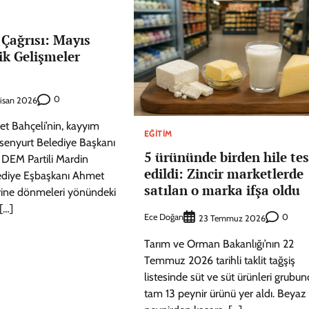
 Çağrısı: Mayıs
ik Gelişmeler
0
isan 2026
et Bahçeli’nin, kayyım
EĞITIM
senyurt Belediye Başkanı
5 ürününde birden hile tes
DEM Partili Mardin
edildi: Zincir marketlerde
ediye Eşbaşkanı Ahmet
satılan o marka ifşa oldu
erine dönmeleri yönündeki
[…]
Ece Doğan
0
23 Temmuz 2026
Tarım ve Orman Bakanlığı’nın 22
Temmuz 2026 tarihli taklit tağşiş
listesinde süt ve süt ürünleri grubu
tam 13 peynir ürünü yer aldı. Beyaz