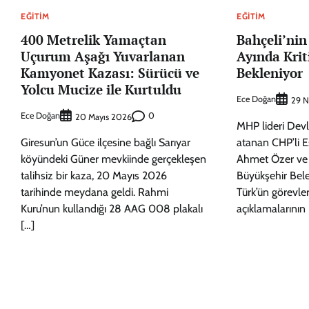
EĞITIM
EĞITIM
400 Metrelik Yamaçtan
Bahçeli’nin
Uçurum Aşağı Yuvarlanan
Ayında Krit
Kamyonet Kazası: Sürücü ve
Bekleniyor
Yolcu Mucize ile Kurtuldu
Ece Doğan
29 N
Ece Doğan
0
20 Mayıs 2026
MHP lideri Devl
Giresun’un Güce ilçesine bağlı Sarıyar
atanan CHP’li E
köyündeki Güner mevkiinde gerçekleşen
Ahmet Özer ve 
talihsiz bir kaza, 20 Mayıs 2026
Büyükşehir Bel
tarihinde meydana geldi. Rahmi
Türk’ün görevl
Kuru’nun kullandığı 28 AAG 008 plakalı
açıklamalarının 
[…]