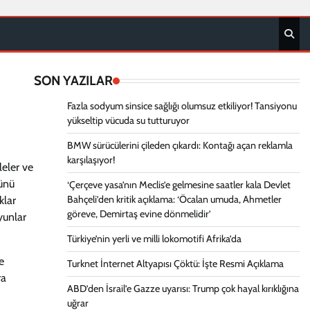
SON YAZILAR
Fazla sodyum sinsice sağlığı olumsuz etkiliyor! Tansiyonu
yükseltip vücuda su tutturuyor
BMW sürücülerini çileden çıkardı: Kontağı açan reklamla
karşılaşıyor!
leler ve
Günü
‘Çerçeve yasa’nın Meclis’e gelmesine saatler kala Devlet
Bahçeli’den kritik açıklama: ‘Öcalan umuda, Ahmetler
klar
göreve, Demirtaş evine dönmelidir’
yunlar
Türkiye’nin yerli ve milli lokomotifi Afrika’da
e
Turknet İnternet Altyapısı Çöktü: İşte Resmi Açıklama
ra
ABD’den İsrail’e Gazze uyarısı: Trump çok hayal kırıklığına
uğrar