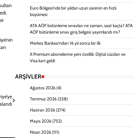
sultan
Euro Bölgesi’nde bir yıldan uzun sürenin en hızlı
edi.
büyümesi
ir
ATA AÖF bütünleme sınavları ne zaman, saat kaçta? ATA
AÖF bütünleme sınav giriş belgesi yayımlandı mı?
iye’nin
Merkez Bankası’ndan 16 yıl sonra bir ilk
kan
X Premium abonelerine yeni özellik: Dijital cüzdan ve
Visa kart geldi
ARŞİVLER
Ağustos 2026
(4)
iye’ye
Temmuz 2026
(338)
alandı
Haziran 2026
(274)
Mayıs 2026
(752)
Nisan 2026
(111)