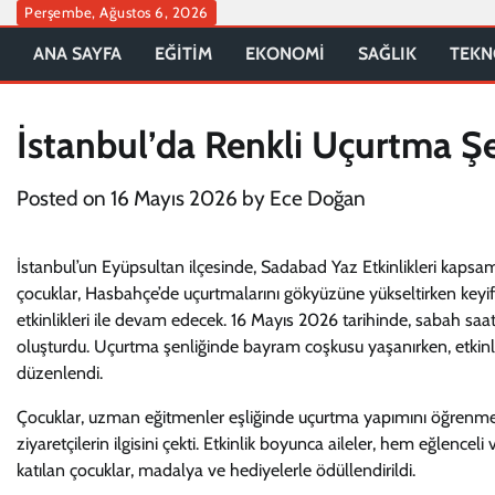
Skip
Perşembe, Ağustos 6, 2026
to
ANA SAYFA
EĞİTİM
EKONOMİ
SAĞLIK
TEKN
content
İstanbul’da Renkli Uçurtma Ş
Posted on
16 Mayıs 2026
by
Ece Doğan
İstanbul’un Eyüpsultan ilçesinde, Sadabad Yaz Etkinlikleri kapsam
çocuklar, Hasbahçe’de uçurtmalarını gökyüzüne yükseltirken keyif
etkinlikleri ile devam edecek. 16 Mayıs 2026 tarihinde, sabah saat
oluşturdu. Uçurtma şenliğinde bayram coşkusu yaşanırken, etkinlik
düzenlendi.
Çocuklar, uzman eğitmenler eşliğinde uçurtma yapımını öğrenme ş
ziyaretçilerin ilgisini çekti. Etkinlik boyunca aileler, hem eğlenceli
katılan çocuklar, madalya ve hediyelerle ödüllendirildi.