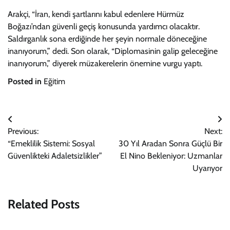
Arakçi, “İran, kendi şartlarını kabul edenlere Hürmüz
Boğazı’ndan güvenli geçiş konusunda yardımcı olacaktır.
Saldırganlık sona erdiğinde her şeyin normale döneceğine
inanıyorum,” dedi. Son olarak, “Diplomasinin galip geleceğine
inanıyorum,” diyerek müzakerelerin önemine vurgu yaptı.
Posted in
Eğitim
Yazı
Previous:
Next:
gezinmesi
“Emeklilik Sistemi: Sosyal
30 Yıl Aradan Sonra Güçlü Bir
Güvenlikteki Adaletsizlikler”
El Nino Bekleniyor: Uzmanlar
Uyarıyor
Related Posts