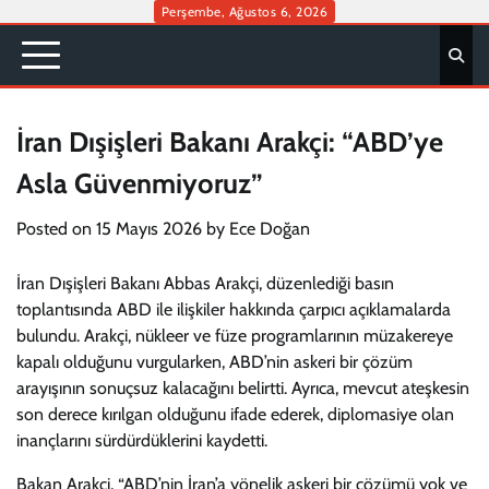
Skip
Perşembe, Ağustos 6, 2026
to
content
İran Dışişleri Bakanı Arakçi: “ABD’ye
Asla Güvenmiyoruz”
Posted on
15 Mayıs 2026
by
Ece Doğan
İran Dışişleri Bakanı Abbas Arakçi, düzenlediği basın
toplantısında ABD ile ilişkiler hakkında çarpıcı açıklamalarda
bulundu. Arakçi, nükleer ve füze programlarının müzakereye
kapalı olduğunu vurgularken, ABD’nin askeri bir çözüm
arayışının sonuçsuz kalacağını belirtti. Ayrıca, mevcut ateşkesin
son derece kırılgan olduğunu ifade ederek, diplomasiye olan
inançlarını sürdürdüklerini kaydetti.
Bakan Arakçi, “ABD’nin İran’a yönelik askeri bir çözümü yok ve