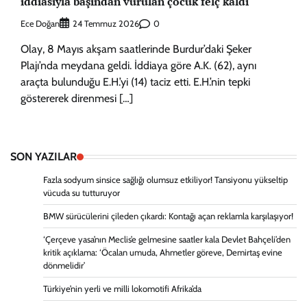
iddiasıyla başından vurulan çocuk felç kaldı
Ece Doğan
0
24 Temmuz 2026
Olay, 8 Mayıs akşam saatlerinde Burdur’daki Şeker
Plajı’nda meydana geldi. İddiaya göre A.K. (62), aynı
araçta bulunduğu E.H.’yi (14) taciz etti. E.H.’nin tepki
göstererek direnmesi […]
SON YAZILAR
Fazla sodyum sinsice sağlığı olumsuz etkiliyor! Tansiyonu yükseltip
vücuda su tutturuyor
BMW sürücülerini çileden çıkardı: Kontağı açan reklamla karşılaşıyor!
‘Çerçeve yasa’nın Meclis’e gelmesine saatler kala Devlet Bahçeli’den
kritik açıklama: ‘Öcalan umuda, Ahmetler göreve, Demirtaş evine
dönmelidir’
Türkiye’nin yerli ve milli lokomotifi Afrika’da