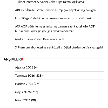
Turknet İnternet Altyapısı Çöktü: İşte Resmi Açıklama
ABD’den İsrail’e Gazze uyarısı: Trump çok hayal kırıklığına uğrar
Euro Bölgesi’nde bir yıldan uzun sürenin en hızlı büyümesi
ATA AÖF bütünleme sınavları ne zaman, saat kaçta? ATA AÖF
bütünleme sınav giriş belgesi yayımlandı mı?
Merkez Bankası’ndan 16 yıl sonra bir ilk
X Premium abonelerine yeni özellik: Dijital cüzdan ve Visa kart geldi
ARŞİVLER
Ağustos 2026
(4)
Temmuz 2026
(338)
Haziran 2026
(274)
Mayıs 2026
(752)
Nisan 2026
(111)