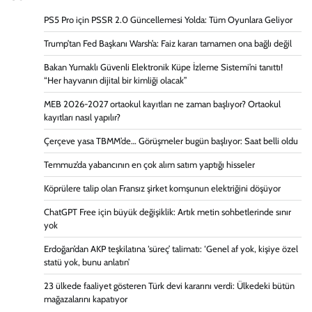
PS5 Pro için PSSR 2.0 Güncellemesi Yolda: Tüm Oyunlara Geliyor
Trump’tan Fed Başkanı Warsh’a: Faiz kararı tamamen ona bağlı değil
Bakan Yumaklı Güvenli Elektronik Küpe İzleme Sistemi’ni tanıttı!
“Her hayvanın dijital bir kimliği olacak”
MEB 2026-2027 ortaokul kayıtları ne zaman başlıyor? Ortaokul
kayıtları nasıl yapılır?
Çerçeve yasa TBMM’de… Görüşmeler bugün başlıyor: Saat belli oldu
Temmuz’da yabancının en çok alım satım yaptığı hisseler
Köprülere talip olan Fransız şirket komşunun elektriğini döşüyor
ChatGPT Free için büyük değişiklik: Artık metin sohbetlerinde sınır
yok
Erdoğan’dan AKP teşkilatına ‘süreç’ talimatı: ‘Genel af yok, kişiye özel
statü yok, bunu anlatın’
23 ülkede faaliyet gösteren Türk devi kararını verdi: Ülkedeki bütün
mağazalarını kapatıyor