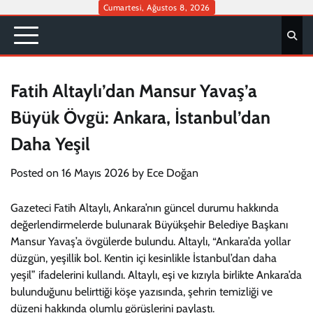
Skip
Cumartesi, Ağustos 8, 2026
to
content
Fatih Altaylı’dan Mansur Yavaş’a
Büyük Övgü: Ankara, İstanbul’dan
Daha Yeşil
Posted on
16 Mayıs 2026
by
Ece Doğan
Gazeteci Fatih Altaylı, Ankara’nın güncel durumu hakkında
değerlendirmelerde bulunarak Büyükşehir Belediye Başkanı
Mansur Yavaş’a övgülerde bulundu. Altaylı, “Ankara’da yollar
düzgün, yeşillik bol. Kentin içi kesinlikle İstanbul’dan daha
yeşil” ifadelerini kullandı. Altaylı, eşi ve kızıyla birlikte Ankara’da
bulunduğunu belirttiği köşe yazısında, şehrin temizliği ve
düzeni hakkında olumlu görüşlerini paylaştı.