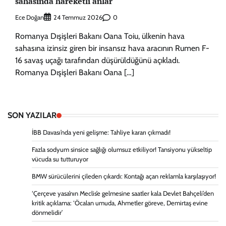
sahasında hareketli anlar
Ece Doğan
0
24 Temmuz 2026
Romanya Dışişleri Bakanı Oana Toiu, ülkenin hava
sahasına izinsiz giren bir insansız hava aracının Rumen F-
16 savaş uçağı tarafından düşürüldüğünü açıkladı.
Romanya Dışişleri Bakanı Oana […]
SON YAZILAR
İBB Davası’nda yeni gelişme: Tahliye kararı çıkmadı!
Fazla sodyum sinsice sağlığı olumsuz etkiliyor! Tansiyonu yükseltip
vücuda su tutturuyor
BMW sürücülerini çileden çıkardı: Kontağı açan reklamla karşılaşıyor!
‘Çerçeve yasa’nın Meclis’e gelmesine saatler kala Devlet Bahçeli’den
kritik açıklama: ‘Öcalan umuda, Ahmetler göreve, Demirtaş evine
dönmelidir’