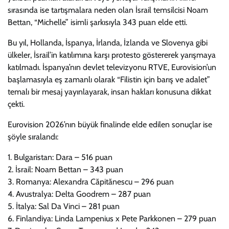
sırasında ise tartışmalara neden olan İsrail temsilcisi Noam
Bettan, “Michelle” isimli şarkısıyla 343 puan elde etti.
Bu yıl, Hollanda, İspanya, İrlanda, İzlanda ve Slovenya gibi
ülkeler, İsrail’in katılımına karşı protesto göstererek yarışmaya
katılmadı. İspanya’nın devlet televizyonu RTVE, Eurovision’un
başlamasıyla eş zamanlı olarak “Filistin için barış ve adalet”
temalı bir mesaj yayınlayarak, insan hakları konusuna dikkat
çekti.
Eurovision 2026’nın büyük finalinde elde edilen sonuçlar ise
şöyle sıralandı:
1. Bulgaristan: Dara – 516 puan
2. İsrail: Noam Bettan – 343 puan
3. Romanya: Alexandra Căpitănescu – 296 puan
4. Avustralya: Delta Goodrem – 287 puan
5. İtalya: Sal Da Vinci – 281 puan
6. Finlandiya: Linda Lampenius x Pete Parkkonen – 279 puan