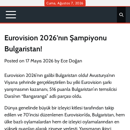
Skip
Cuma, Ağustos 7, 2026
to
content
Eurovision 2026’nın Şampiyonu
Bulgaristan!
Posted on
17 Mayıs 2026
by
Ece Doğan
Eurovision 2026’nın galibi Bulgaristan oldu! Avusturya’nın
Viyana şehrinde gerçekleştirilen bu yılki Eurovision şarkı
yarışmasının kazananı, 516 puanla Bulgaristan’ın temsilcisi
Dara’nın “Bangaranga” adlı parçası oldu.
Dünya genelinde büyük bir izleyici kitlesi tarafından takip
edilen ve 70’incisi düzenlenen Eurovision’da, Bulgaristan, hem
ülke bazlı oylamalardan hem de izleyici oylamalarından en
yüksek puanları alarak zirveye yerleşti. Yarışmanın ikinci