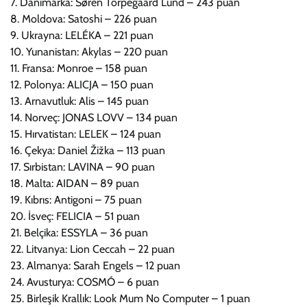
7. Danimarka: Søren Torpegaard Lund – 243 puan
8. Moldova: Satoshi – 226 puan
9. Ukrayna: LELÉKA – 221 puan
10. Yunanistan: Akylas – 220 puan
11. Fransa: Monroe – 158 puan
12. Polonya: ALICJA – 150 puan
13. Arnavutluk: Alis – 145 puan
14. Norveç: JONAS LOVV – 134 puan
15. Hırvatistan: LELEK – 124 puan
16. Çekya: Daniel Žižka – 113 puan
17. Sırbistan: LAVINA – 90 puan
18. Malta: AIDAN – 89 puan
19. Kıbrıs: Antigoni – 75 puan
20. İsveç: FELICIA – 51 puan
21. Belçika: ESSYLA – 36 puan
22. Litvanya: Lion Ceccah – 22 puan
23. Almanya: Sarah Engels – 12 puan
24. Avusturya: COSMÓ – 6 puan
25. Birleşik Krallık: Look Mum No Computer – 1 puan