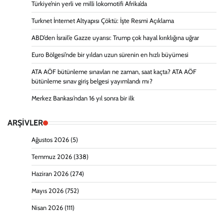
Türkiye’nin yerli ve milli lokomotifi Afrika’da
Turknet İnternet Altyapısı Çöktü: İşte Resmi Açıklama
ABD’den İsrail’e Gazze uyarısı: Trump çok hayal kırıklığına uğrar
Euro Bölgesi’nde bir yıldan uzun sürenin en hızlı büyümesi
ATA AÖF bütünleme sınavları ne zaman, saat kaçta? ATA AÖF
bütünleme sınav giriş belgesi yayımlandı mı?
Merkez Bankası’ndan 16 yıl sonra bir ilk
ARŞİVLER
Ağustos 2026
(5)
Temmuz 2026
(338)
Haziran 2026
(274)
Mayıs 2026
(752)
Nisan 2026
(111)