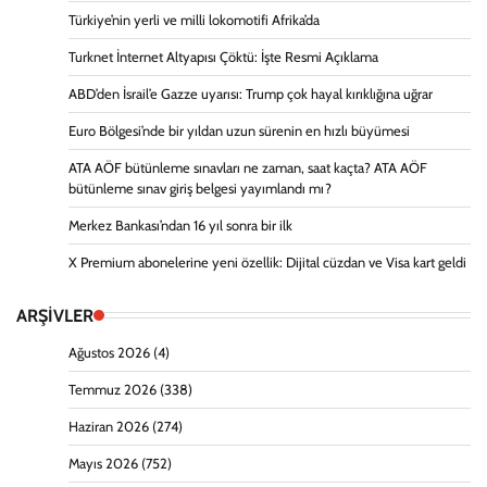
Türkiye’nin yerli ve milli lokomotifi Afrika’da
Turknet İnternet Altyapısı Çöktü: İşte Resmi Açıklama
ABD’den İsrail’e Gazze uyarısı: Trump çok hayal kırıklığına uğrar
Euro Bölgesi’nde bir yıldan uzun sürenin en hızlı büyümesi
ATA AÖF bütünleme sınavları ne zaman, saat kaçta? ATA AÖF
bütünleme sınav giriş belgesi yayımlandı mı?
Merkez Bankası’ndan 16 yıl sonra bir ilk
X Premium abonelerine yeni özellik: Dijital cüzdan ve Visa kart geldi
ARŞİVLER
Ağustos 2026
(4)
Temmuz 2026
(338)
Haziran 2026
(274)
Mayıs 2026
(752)