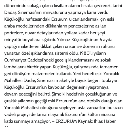
döneminde sokağa çıkma kısıtlamalarını fırsata çevirerek, tarihi
Dadaş Sineması’nın minyatürünü yapmaya karar verdi.
Küçükoğlu, hafızasındaki Erzurum ‘u canlandırmak için eski
araba modellerinden dükkanların pencerelerine asılan
portrelere, duvar detaylarından yollara kadar her şeyi
minyatür boyutlara sığdırdı. Yılmaz Küçükoğlu’nun 6 ayda
yaptığı makette en dikkat çeken unsur ise dönemin ruhunu
yansıtan özel ışıklandırma sistemi oldu. 1980’li yılların
Cumhuriyet Caddesi’ndeki gece ışıklandırmasını ve sokak
lambalarını birebir yapan Küçükoğlu, çalışmasında tamamen
geri dönüşüm malzemeleri kullandı. Yeni hedefi eski Yoncalık
Mahallesi Dadaş Sineması maketiyle büyük beğeni toplayan
Küçükoğlu, Erzurum’un kaybolan değerlerini yaşatmaya
devam edeceğini belirtti. Şimdiki hedefinin çocukluğunun ve
çıraklık yıllarının geçtiği eski Erzurum’un ana otobüs durağı olan
Yoncalık Mahallesi olduğunu söyleyen usta zanaatkar, bu uzun
vadeli projeyi de tamamlayarak Erzurum’ün kültür mirasına
katkı sunmayı amaçlıyor. – ERZURUM Kaynak: İhlas Haber