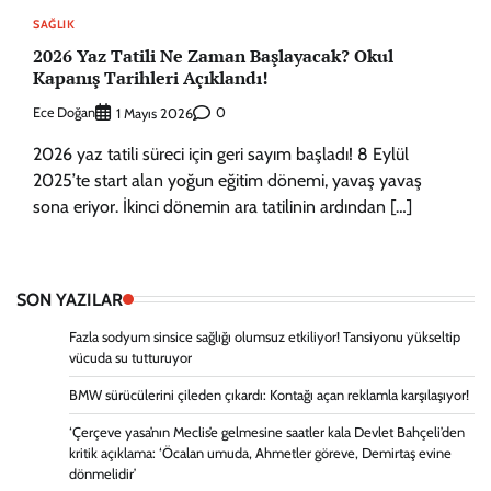
SAĞLIK
2026 Yaz Tatili Ne Zaman Başlayacak? Okul
Kapanış Tarihleri Açıklandı!
Ece Doğan
0
1 Mayıs 2026
2026 yaz tatili süreci için geri sayım başladı! 8 Eylül
2025’te start alan yoğun eğitim dönemi, yavaş yavaş
sona eriyor. İkinci dönemin ara tatilinin ardından […]
SON YAZILAR
Fazla sodyum sinsice sağlığı olumsuz etkiliyor! Tansiyonu yükseltip
vücuda su tutturuyor
BMW sürücülerini çileden çıkardı: Kontağı açan reklamla karşılaşıyor!
‘Çerçeve yasa’nın Meclis’e gelmesine saatler kala Devlet Bahçeli’den
kritik açıklama: ‘Öcalan umuda, Ahmetler göreve, Demirtaş evine
dönmelidir’