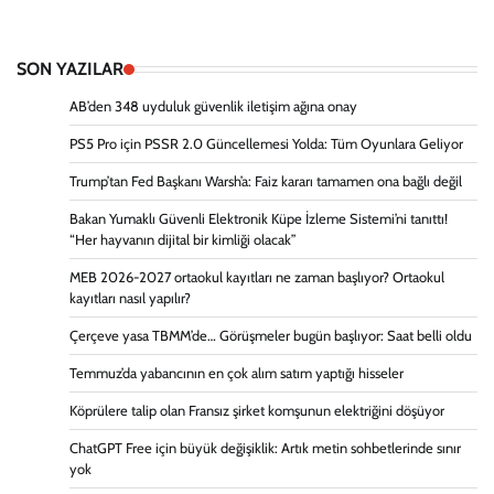
SON YAZILAR
AB’den 348 uyduluk güvenlik iletişim ağına onay
PS5 Pro için PSSR 2.0 Güncellemesi Yolda: Tüm Oyunlara Geliyor
Trump’tan Fed Başkanı Warsh’a: Faiz kararı tamamen ona bağlı değil
Bakan Yumaklı Güvenli Elektronik Küpe İzleme Sistemi’ni tanıttı!
“Her hayvanın dijital bir kimliği olacak”
MEB 2026-2027 ortaokul kayıtları ne zaman başlıyor? Ortaokul
kayıtları nasıl yapılır?
Çerçeve yasa TBMM’de… Görüşmeler bugün başlıyor: Saat belli oldu
Temmuz’da yabancının en çok alım satım yaptığı hisseler
Köprülere talip olan Fransız şirket komşunun elektriğini döşüyor
ChatGPT Free için büyük değişiklik: Artık metin sohbetlerinde sınır
yok