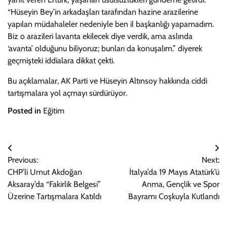
“Hüseyin Bey’in arkadaşları tarafından hazine arazilerine
yapılan müdahaleler nedeniyle ben il başkanlığı yapamadım.
Biz o arazileri lavanta ekilecek diye verdik, ama aslında
‘avanta’ olduğunu biliyoruz; bunları da konuşalım.” diyerek
geçmişteki iddialara dikkat çekti.
Bu açıklamalar, AK Parti ve Hüseyin Altınsoy hakkında ciddi
tartışmalara yol açmayı sürdürüyor.
Posted in
Eğitim
Yazı
Previous:
Next:
gezinmesi
CHP’li Umut Akdoğan
İtalya’da 19 Mayıs Atatürk’ü
Aksaray’da “Fakirlik Belgesi”
Anma, Gençlik ve Spor
Üzerine Tartışmalara Katıldı
Bayramı Coşkuyla Kutlandı