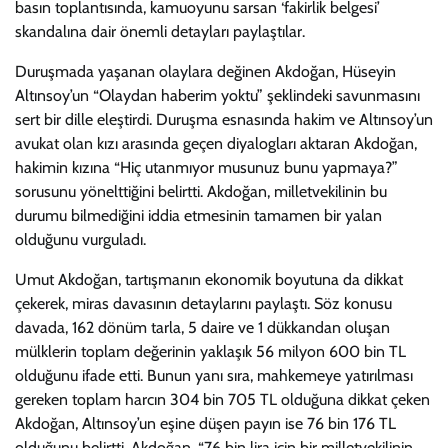
basın toplantısında, kamuoyunu sarsan ‘fakirlik belgesi’
skandalına dair önemli detayları paylaştılar.
Duruşmada yaşanan olaylara değinen Akdoğan, Hüseyin
Altınsoy’un “Olaydan haberim yoktu” şeklindeki savunmasını
sert bir dille eleştirdi. Duruşma esnasında hakim ve Altınsoy’un
avukat olan kızı arasında geçen diyalogları aktaran Akdoğan,
hakimin kızına “Hiç utanmıyor musunuz bunu yapmaya?”
sorusunu yönelttiğini belirtti. Akdoğan, milletvekilinin bu
durumu bilmediğini iddia etmesinin tamamen bir yalan
olduğunu vurguladı.
Umut Akdoğan, tartışmanın ekonomik boyutuna da dikkat
çekerek, miras davasının detaylarını paylaştı. Söz konusu
davada, 162 dönüm tarla, 5 daire ve 1 dükkandan oluşan
mülklerin toplam değerinin yaklaşık 56 milyon 600 bin TL
olduğunu ifade etti. Bunun yanı sıra, mahkemeye yatırılması
gereken toplam harcın 304 bin 705 TL olduğuna dikkat çeken
Akdoğan, Altınsoy’un eşine düşen payın ise 76 bin 176 TL
olduğunu belirtti. Akdoğan, “76 bin lira için bir milletvekilinin