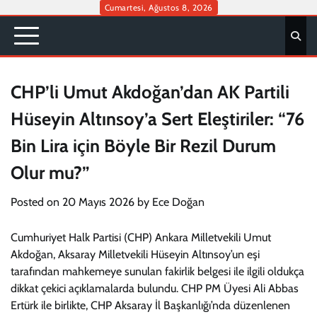
Skip
Cumartesi, Ağustos 8, 2026
to
content
CHP’li Umut Akdoğan’dan AK Partili
Hüseyin Altınsoy’a Sert Eleştiriler: “76
Bin Lira için Böyle Bir Rezil Durum
Olur mu?”
Posted on
20 Mayıs 2026
by
Ece Doğan
Cumhuriyet Halk Partisi (CHP) Ankara Milletvekili Umut
Akdoğan, Aksaray Milletvekili Hüseyin Altınsoy’un eşi
tarafından mahkemeye sunulan fakirlik belgesi ile ilgili oldukça
dikkat çekici açıklamalarda bulundu. CHP PM Üyesi Ali Abbas
Ertürk ile birlikte, CHP Aksaray İl Başkanlığı’nda düzenlenen