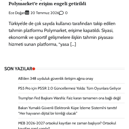
Polymarket’e erişim engeli getirildi
Ece Doğan
0
20 Temmuz 2026
Türkiye’de de çok sayıda kullanıcı tarafından takip edilen
tahmin platformu Polymarket, erişime kapatıldı. Siyasi,
ekonomik ve sportif gelişmelere ilişkin tahmin piyasası
hizmeti sunan platforma, “yasa […]
SON YAZILAR
AB’den 348 uyduluk güvenlik iletişim ağına onay
PS5 Pro için PSSR 2.0 Güncellemesi Yolda: Tüm Oyunlara Geliyor
Trump’tan Fed Başkanı Warsh’a: Faiz kararı tamamen ona bağlı değil
Bakan Yumaklı Güvenli Elektronik Küpe İzleme Sistemi’ni tanıttı!
“Her hayvanın dijital bir kimliği olacak”
MEB 2026-2027 ortaokul kayıtları ne zaman başlıyor? Ortaokul
kayıtları nasıl yapılır?