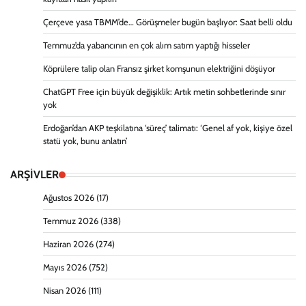
Çerçeve yasa TBMM’de… Görüşmeler bugün başlıyor: Saat belli oldu
Temmuz’da yabancının en çok alım satım yaptığı hisseler
Köprülere talip olan Fransız şirket komşunun elektriğini döşüyor
ChatGPT Free için büyük değişiklik: Artık metin sohbetlerinde sınır
yok
Erdoğan’dan AKP teşkilatına ‘süreç’ talimatı: ‘Genel af yok, kişiye özel
statü yok, bunu anlatın’
ARŞİVLER
Ağustos 2026
(17)
Temmuz 2026
(338)
Haziran 2026
(274)
Mayıs 2026
(752)
Nisan 2026
(111)