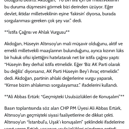
bu duruma düşmesini görmek bizi derinden üzüyor. Eğer
devlet, iktidar milletvekilinin eşine ‘fakirsin’ diyorsa, burada
sorgulanması gereken çok şey var.” dedi.
**İstifa Çağrısı ve Ahlak Vurgusu**
Akdoğan, Hüseyin Altınsoy’un mali müşavir olduğunu, aktif ve
emekli milletvekili maaşlarının bulunduğunu, ayrıca kızının lüks
bir hukuk ofisi işlettiğini hatırlatarak net bir istifa çağrısı yaptı:
“Hüseyin Bey derhal istifa etmelidir. Eğer ‘Biz AK Parti olarak
bu değiliz’ diyorsanız, AK Parti Hüseyin Bey’i ihraç etmelidir.”
dedi. Akdoğan, partinin ahlaki değerlerine vurgu yaparak,
“Kimse bizim ahlakımızı sorgulayamaz.” ifadelerini kullandı.
**Ali Abbas Ertürk: “Geçmişteki Usulsüzlükleri de Konuşalım”**
Basın toplantısında söz alan CHP PM Üyesi Ali Abbas Ertürk,
Altınsoy’un geçmişteki siyasi faaliyetlerine de dikkat çekti.
Altınsoy’un “İstanbul’u, Uşak’ı konuşalım” şeklindeki ifadelerine
yanıt veren Ertürk, yaşanan usulsüzlükleri gündeme getirdi.