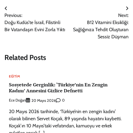
Yazı
Previous:
Next:
gezinmesi
Doğu Kudüs’te İsrail, Filistinli
B12 Vitamini Eksikliği:
Bir Vatandaşın Evini Zorla Yıktı
Sağlığınıza Tehdit Oluşturan
Sessiz Düşman
Related Posts
EĞITIM
Sosyetede Gerginlik: ‘Türkiye’nin En Zengin
Kadını’ Annesini Gizlice Defnetti
Ece Doğan
0
20 Mayıs 2026
20 Mayıs 2026 tarihinde, ‘Türkiye’nin en zengin kadını’
olarak bilinen Servet Koçak, 89 yaşında hayatını kaybetti.
Koçak’ın 10 Mayıs’taki vefatından, kamuoyu ve erkek
evlatları ancak […]