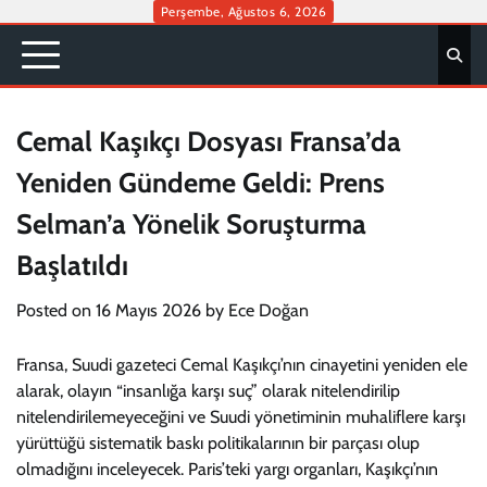
Skip
Perşembe, Ağustos 6, 2026
to
content
Cemal Kaşıkçı Dosyası Fransa’da
Yeniden Gündeme Geldi: Prens
Selman’a Yönelik Soruşturma
Başlatıldı
Posted on
16 Mayıs 2026
by
Ece Doğan
Fransa, Suudi gazeteci Cemal Kaşıkçı’nın cinayetini yeniden ele
alarak, olayın “insanlığa karşı suç” olarak nitelendirilip
nitelendirilemeyeceğini ve Suudi yönetiminin muhaliflere karşı
yürüttüğü sistematik baskı politikalarının bir parçası olup
olmadığını inceleyecek. Paris’teki yargı organları, Kaşıkçı’nın