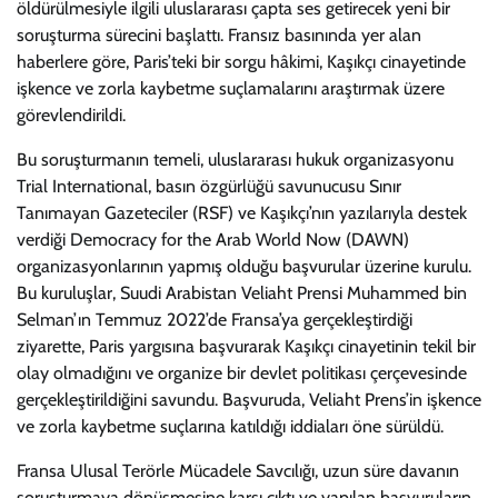
öldürülmesiyle ilgili uluslararası çapta ses getirecek yeni bir
soruşturma sürecini başlattı. Fransız basınında yer alan
haberlere göre, Paris’teki bir sorgu hâkimi, Kaşıkçı cinayetinde
işkence ve zorla kaybetme suçlamalarını araştırmak üzere
görevlendirildi.
Bu soruşturmanın temeli, uluslararası hukuk organizasyonu
Trial International, basın özgürlüğü savunucusu Sınır
Tanımayan Gazeteciler (RSF) ve Kaşıkçı’nın yazılarıyla destek
verdiği Democracy for the Arab World Now (DAWN)
organizasyonlarının yapmış olduğu başvurular üzerine kurulu.
Bu kuruluşlar, Suudi Arabistan Veliaht Prensi Muhammed bin
Selman’ın Temmuz 2022’de Fransa’ya gerçekleştirdiği
ziyarette, Paris yargısına başvurarak Kaşıkçı cinayetinin tekil bir
olay olmadığını ve organize bir devlet politikası çerçevesinde
gerçekleştirildiğini savundu. Başvuruda, Veliaht Prens’in işkence
ve zorla kaybetme suçlarına katıldığı iddiaları öne sürüldü.
Fransa Ulusal Terörle Mücadele Savcılığı, uzun süre davanın
soruşturmaya dönüşmesine karşı çıktı ve yapılan başvuruların