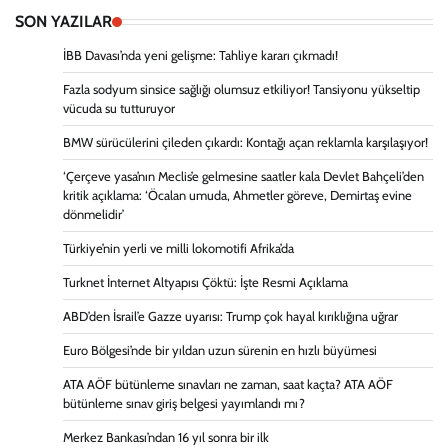
SON YAZILAR
İBB Davası’nda yeni gelişme: Tahliye kararı çıkmadı!
Fazla sodyum sinsice sağlığı olumsuz etkiliyor! Tansiyonu yükseltip
vücuda su tutturuyor
BMW sürücülerini çileden çıkardı: Kontağı açan reklamla karşılaşıyor!
‘Çerçeve yasa’nın Meclis’e gelmesine saatler kala Devlet Bahçeli’den
kritik açıklama: ‘Öcalan umuda, Ahmetler göreve, Demirtaş evine
dönmelidir’
Türkiye’nin yerli ve milli lokomotifi Afrika’da
Turknet İnternet Altyapısı Çöktü: İşte Resmi Açıklama
ABD’den İsrail’e Gazze uyarısı: Trump çok hayal kırıklığına uğrar
Euro Bölgesi’nde bir yıldan uzun sürenin en hızlı büyümesi
ATA AÖF bütünleme sınavları ne zaman, saat kaçta? ATA AÖF
bütünleme sınav giriş belgesi yayımlandı mı?
Merkez Bankası’ndan 16 yıl sonra bir ilk