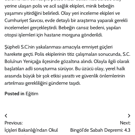
yerine ulaşan polis ve acil sağlık ekipleri, minik bebeğin
yaşamını yitirdiğini belirledi. Olay yeri inceleme ekipleri ve
Cumhuriyet Savcısı, evde detaylı bir araştırma yaparak gerekli
incelemeleri gerçekleştirdi. Bebeğin cansız bedeni, yapılan
otopsi işlemleri için hastane morguna gönderildi.
Şüpheli S.C.’nin yakalanması amacıyla emniyet güçleri
harekete geçti. Polis ekiplerinin titiz çalışmaları sonucunda, S.C.
Bolu’nun Yeniçağa ilçesinde gözaltına alındı. Olayla ilgili olarak
başlatılan adli soruşturma sürüyor. Bu üzücü olay, yerel halk
arasında büyük bir şok etkisi yarattı ve güvenlik önlemlerinin
artırılması gerekliliğini gündeme taşıdı.
Posted in
Eğitim
Yazı
Previous:
Next:
gezinmesi
İçişleri Bakanlığı’ndan Okul
Bingöl’de Sabah Depremi: 4.3