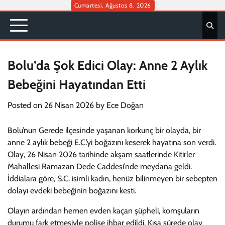
Skip
Cumartesi, Ağustos 8, 2026
to
content
Bolu’da Şok Edici Olay: Anne 2 Aylık
Bebeğini Hayatından Etti
Posted on
26 Nisan 2026
by
Ece Doğan
Bolu’nun Gerede ilçesinde yaşanan korkunç bir olayda, bir
anne 2 aylık bebeği E.C.’yi boğazını keserek hayatına son verdi.
Olay, 26 Nisan 2026 tarihinde akşam saatlerinde Kitirler
Mahallesi Ramazan Dede Caddesi’nde meydana geldi.
İddialara göre, S.C. isimli kadın, henüz bilinmeyen bir sebepten
dolayı evdeki bebeğinin boğazını kesti.
Olayın ardından hemen evden kaçan şüpheli, komşuların
durumu fark etmesiyle polise ihbar edildi. Kısa sürede olay