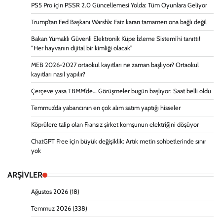
PS5 Pro için PSSR 2.0 Güncellemesi Yolda: Tüm Oyunlara Geliyor
Trump’tan Fed Başkanı Warsh’a: Faiz kararı tamamen ona bağlı değil
Bakan Yumaklı Güvenli Elektronik Küpe İzleme Sistemi’ni tanıttı!
“Her hayvanın dijital bir kimliği olacak”
MEB 2026-2027 ortaokul kayıtları ne zaman başlıyor? Ortaokul
kayıtları nasıl yapılır?
Çerçeve yasa TBMM’de… Görüşmeler bugün başlıyor: Saat belli oldu
Temmuz’da yabancının en çok alım satım yaptığı hisseler
Köprülere talip olan Fransız şirket komşunun elektriğini döşüyor
ChatGPT Free için büyük değişiklik: Artık metin sohbetlerinde sınır
yok
ARŞİVLER
Ağustos 2026
(18)
Temmuz 2026
(338)