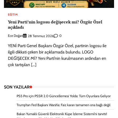
EĞITIM
Yeni Parti’nin logosu değişecek mi? Özgür Özel
açıkladı
Ece Doğan
0
28 Temmuz 2026
YENİ Parti Genel Başkanı Özgür Özel, partinin logosu ile
ilgili dikkati çeken bir açıklamada bulundu. LOGO
DEĞİŞECEK Mİ? Yeni Parti’nin kurulmasının ardından en
çok tartışılan […]
SON YAZILAR
PS5 Pro için PSSR 2.0 Güncellemesi Yolda: Tüm Oyunlara Geliyor
Trump’tan Fed Başkanı Warsh’a: Faiz kararı tamamen ona bağlı değil
Bakan Yumaklı Güvenli Elektronik Küpe İzleme Sistemi’ni tanıttı!