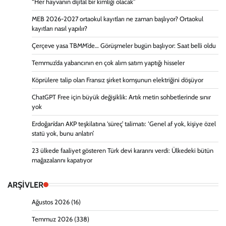
“Her hayvanın dijital bir kimliği olacak”
MEB 2026-2027 ortaokul kayıtları ne zaman başlıyor? Ortaokul
kayıtları nasıl yapılır?
Çerçeve yasa TBMM’de… Görüşmeler bugün başlıyor: Saat belli oldu
Temmuz’da yabancının en çok alım satım yaptığı hisseler
Köprülere talip olan Fransız şirket komşunun elektriğini döşüyor
ChatGPT Free için büyük değişiklik: Artık metin sohbetlerinde sınır
yok
Erdoğan’dan AKP teşkilatına ‘süreç’ talimatı: ‘Genel af yok, kişiye özel
statü yok, bunu anlatın’
23 ülkede faaliyet gösteren Türk devi kararını verdi: Ülkedeki bütün
mağazalarını kapatıyor
ARŞİVLER
Ağustos 2026
(16)
Temmuz 2026
(338)