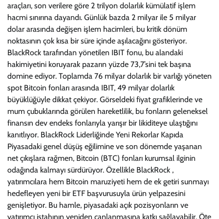
araçları, son verilere göre 2 trilyon dolarlık kümülatif işlem
hacmi sınırına dayandı. Günlük bazda 2 milyar ile 5 milyar
dolar arasında değişen işlem hacimleri, bu kritik dönüm
noktasının çok kısa bir süre içinde aşılacağını gösteriyor.
BlackRock tarafından yönetilen IBIT fonu, bu alandaki
hakimiyetini koruyarak pazarın yüzde 73,7’sini tek başına
domine ediyor. Toplamda 76 milyar dolarlık bir varlığı yöneten
spot Bitcoin fonları arasında IBIT, 49 milyar dolarlık
büyüklüğüyle dikkat çekiyor. Görseldeki fiyat grafiklerinde ve
mum çubuklarında görülen hareketlilik, bu fonların geleneksel
finansın dev endeks fonlarıyla yarışır bir likiditeye ulaştığını
kanıtlıyor. BlackRock Liderliğinde Yeni Rekorlar Kapıda
Piyasadaki genel düşüş eğilimine ve son dönemde yaşanan
net çıkışlara rağmen, Bitcoin (BTC) fonları kurumsal ilginin
odağında kalmayı sürdürüyor. Özellikle BlackRock ,
yatırımcılara hem Bitcoin maruziyeti hem de ek getiri sunmayı
hedefleyen yeni bir ETF başvurusuyla ürün yelpazesini
genişletiyor. Bu hamle, piyasadaki açık pozisyonların ve
yatırımcı iştahının yeniden canlanmasına katkı sağlayabilir. Öte