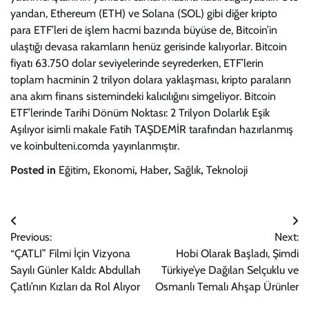
yandan, Ethereum (ETH) ve Solana (SOL) gibi diğer kripto
para ETF’leri de işlem hacmi bazında büyüse de, Bitcoin’in
ulaştığı devasa rakamların henüz gerisinde kalıyorlar. Bitcoin
fiyatı 63.750 dolar seviyelerinde seyrederken, ETF’lerin
toplam hacminin 2 trilyon dolara yaklaşması, kripto paraların
ana akım finans sistemindeki kalıcılığını simgeliyor. Bitcoin
ETF’lerinde Tarihi Dönüm Noktası: 2 Trilyon Dolarlık Eşik
Aşılıyor isimli makale Fatih TAŞDEMİR tarafından hazırlanmış
ve koinbulteni.comda yayınlanmıştır.
Posted in
Eğitim
,
Ekonomi
,
Haber
,
Sağlık
,
Teknoloji
Yazı
Previous:
Next:
gezinmesi
“ÇATLI” Filmi İçin Vizyona
Hobi Olarak Başladı, Şimdi
Sayılı Günler Kaldı: Abdullah
Türkiye’ye Dağılan Selçuklu ve
Çatlı’nın Kızları da Rol Alıyor
Osmanlı Temalı Ahşap Ürünler