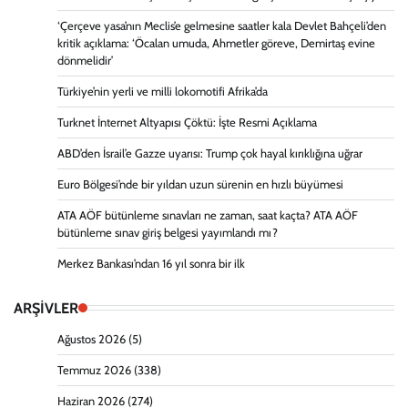
‘Çerçeve yasa’nın Meclis’e gelmesine saatler kala Devlet Bahçeli’den
kritik açıklama: ‘Öcalan umuda, Ahmetler göreve, Demirtaş evine
dönmelidir’
Türkiye’nin yerli ve milli lokomotifi Afrika’da
Turknet İnternet Altyapısı Çöktü: İşte Resmi Açıklama
ABD’den İsrail’e Gazze uyarısı: Trump çok hayal kırıklığına uğrar
Euro Bölgesi’nde bir yıldan uzun sürenin en hızlı büyümesi
ATA AÖF bütünleme sınavları ne zaman, saat kaçta? ATA AÖF
bütünleme sınav giriş belgesi yayımlandı mı?
Merkez Bankası’ndan 16 yıl sonra bir ilk
ARŞİVLER
Ağustos 2026
(5)
Temmuz 2026
(338)
Haziran 2026
(274)