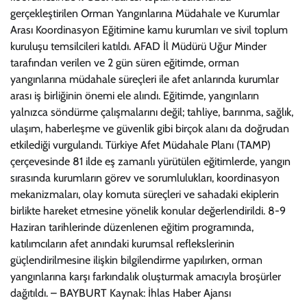
gerçekleştirilen Orman Yangınlarına Müdahale ve Kurumlar
Arası Koordinasyon Eğitimine kamu kurumları ve sivil toplum
kuruluşu temsilcileri katıldı. AFAD İl Müdürü Uğur Minder
tarafından verilen ve 2 gün süren eğitimde, orman
yangınlarına müdahale süreçleri ile afet anlarında kurumlar
arası iş birliğinin önemi ele alındı. Eğitimde, yangınların
yalnızca söndürme çalışmalarını değil; tahliye, barınma, sağlık,
ulaşım, haberleşme ve güvenlik gibi birçok alanı da doğrudan
etkilediği vurgulandı. Türkiye Afet Müdahale Planı (TAMP)
çerçevesinde 81 ilde eş zamanlı yürütülen eğitimlerde, yangın
sırasında kurumların görev ve sorumlulukları, koordinasyon
mekanizmaları, olay komuta süreçleri ve sahadaki ekiplerin
birlikte hareket etmesine yönelik konular değerlendirildi. 8-9
Haziran tarihlerinde düzenlenen eğitim programında,
katılımcıların afet anındaki kurumsal reflekslerinin
güçlendirilmesine ilişkin bilgilendirme yapılırken, orman
yangınlarına karşı farkındalık oluşturmak amacıyla broşürler
dağıtıldı. – BAYBURT Kaynak: İhlas Haber Ajansı