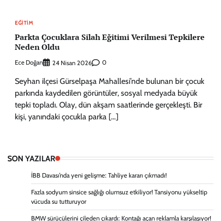
EĞITIM
Parkta Çocuklara Silah Eğitimi Verilmesi Tepkilere
Neden Oldu
Ece Doğan
0
24 Nisan 2026
Seyhan ilçesi Gürselpaşa Mahallesi’nde bulunan bir çocuk
parkında kaydedilen görüntüler, sosyal medyada büyük
tepki topladı. Olay, dün akşam saatlerinde gerçekleşti. Bir
kişi, yanındaki çocukla parka […]
SON YAZILAR
İBB Davası’nda yeni gelişme: Tahliye kararı çıkmadı!
Fazla sodyum sinsice sağlığı olumsuz etkiliyor! Tansiyonu yükseltip
vücuda su tutturuyor
BMW sürücülerini çileden çıkardı: Kontağı açan reklamla karşılaşıyor!