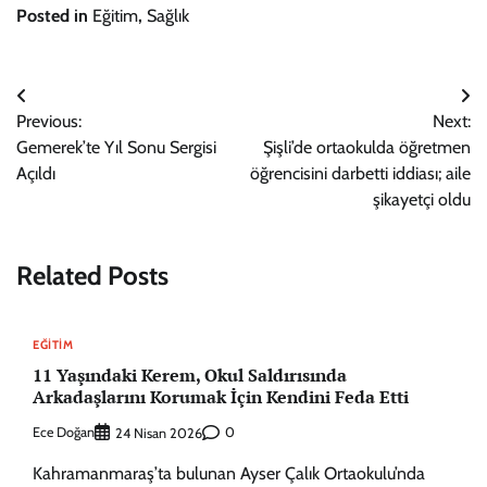
Posted in
Eğitim
,
Sağlık
Yazı
Previous:
Next:
gezinmesi
Gemerek’te Yıl Sonu Sergisi
Şişli’de ortaokulda öğretmen
Açıldı
öğrencisini darbetti iddiası; aile
şikayetçi oldu
Related Posts
EĞITIM
11 Yaşındaki Kerem, Okul Saldırısında
Arkadaşlarını Korumak İçin Kendini Feda Etti
Ece Doğan
0
24 Nisan 2026
Kahramanmaraş’ta bulunan Ayser Çalık Ortaokulu’nda