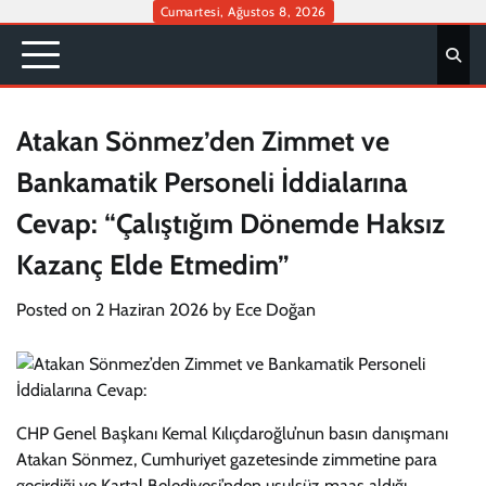
Skip
Cumartesi, Ağustos 8, 2026
to
content
Atakan Sönmez’den Zimmet ve
Bankamatik Personeli İddialarına
Cevap: “Çalıştığım Dönemde Haksız
Kazanç Elde Etmedim”
Posted on
2 Haziran 2026
by
Ece Doğan
CHP Genel Başkanı Kemal Kılıçdaroğlu’nun basın danışmanı
Atakan Sönmez, Cumhuriyet gazetesinde zimmetine para
geçirdiği ve Kartal Belediyesi’nden usulsüz maaş aldığı