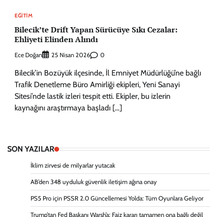
EĞITIM
Bilecik’te Drift Yapan Sürücüye Sıkı Cezalar:
Ehliyeti Elinden Alındı
Ece Doğan
0
25 Nisan 2026
Bilecik’in Bozüyük ilçesinde, İl Emniyet Müdürlüğü’ne bağlı
Trafik Denetleme Büro Amirliği ekipleri, Yeni Sanayi
Sitesi’nde lastik izleri tespit etti. Ekipler, bu izlerin
kaynağını araştırmaya başladı […]
SON YAZILAR
İklim zirvesi de milyarlar yutacak
AB’den 348 uyduluk güvenlik iletişim ağına onay
PS5 Pro için PSSR 2.0 Güncellemesi Yolda: Tüm Oyunlara Geliyor
Trump’tan Fed Başkanı Warsh’a: Faiz kararı tamamen ona bağlı değil