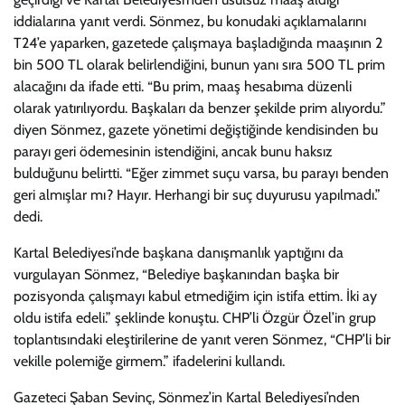
iddialarına yanıt verdi. Sönmez, bu konudaki açıklamalarını
T24’e yaparken, gazetede çalışmaya başladığında maaşının 2
bin 500 TL olarak belirlendiğini, bunun yanı sıra 500 TL prim
alacağını da ifade etti. “Bu prim, maaş hesabıma düzenli
olarak yatırılıyordu. Başkaları da benzer şekilde prim alıyordu.”
diyen Sönmez, gazete yönetimi değiştiğinde kendisinden bu
parayı geri ödemesinin istendiğini, ancak bunu haksız
bulduğunu belirtti. “Eğer zimmet suçu varsa, bu parayı benden
geri almışlar mı? Hayır. Herhangi bir suç duyurusu yapılmadı.”
dedi.
Kartal Belediyesi’nde başkana danışmanlık yaptığını da
vurgulayan Sönmez, “Belediye başkanından başka bir
pozisyonda çalışmayı kabul etmediğim için istifa ettim. İki ay
oldu istifa edeli.” şeklinde konuştu. CHP’li Özgür Özel’in grup
toplantısındaki eleştirilerine de yanıt veren Sönmez, “CHP’li bir
vekille polemiğe girmem.” ifadelerini kullandı.
Gazeteci Şaban Sevinç, Sönmez’in Kartal Belediyesi’nden