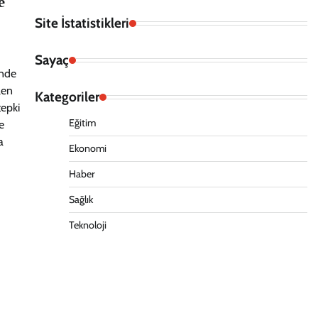
e
Site İstatistikleri
Sayaç
’nde
len
Kategoriler
epki
Eğitim
e
a
Ekonomi
Haber
Sağlık
Teknoloji