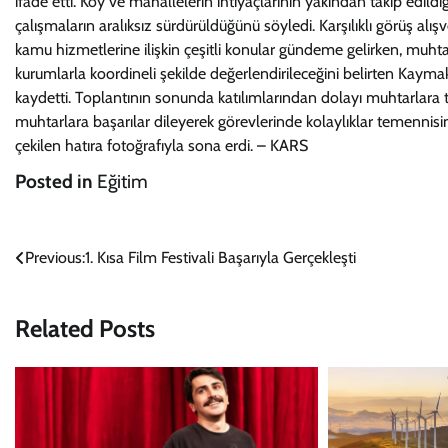
ifade etti. Köy ve mahallelerin ihtiyaçlarının yakından takip edil
çalışmaların aralıksız sürdürüldüğünü söyledi. Karşılıklı görüş alı
kamu hizmetlerine ilişkin çeşitli konular gündeme gelirken, muhtarlar
kurumlarla koordineli şekilde değerlendirileceğini belirten Kaym
kaydetti. Toplantının sonunda katılımlarından dolayı muhtarlar
muhtarlara başarılar dileyerek görevlerinde kolaylıklar temenni
çekilen hatıra fotoğrafıyla sona erdi. – KARS
Posted in
Eğitim
Yazı
Previous:
1. Kısa Film Festivali Başarıyla Gerçekleşti
gezinmesi
Related Posts