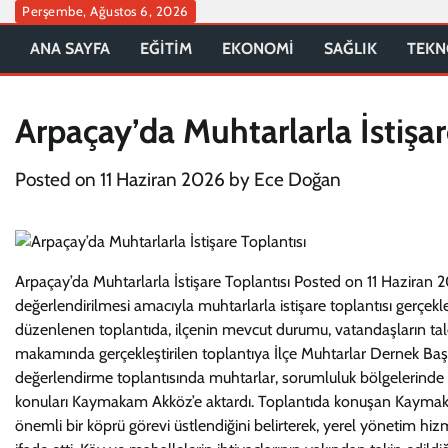
Skip
Perşembe, Ağustos 6, 2026
to
ANA SAYFA
EĞİTİM
EKONOMİ
SAĞLIK
TEKN
content
Arpaçay’da Muhtarlarla İstişar
Posted on
11 Haziran 2026
by
Ece Doğan
Arpaçay’da Muhtarlarla İstişare Toplantısı Posted on 11 Haziran 
değerlendirilmesi amacıyla muhtarlarla istişare toplantısı ger
düzenlenen toplantıda, ilçenin mevcut durumu, vatandaşların tal
makamında gerçekleştirilen toplantıya İlçe Muhtarlar Dernek Başk
değerlendirme toplantısında muhtarlar, sorumluluk bölgelerinde
konuları Kaymakam Akköz’e aktardı. Toplantıda konuşan Kayma
önemli bir köprü görevi üstlendiğini belirterek, yerel yönetim hiz