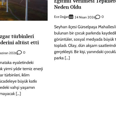
Eğitimi Verilmesi Tepkiler
Neden Oldu
Ece Doğan
0
24 Nisan 2026
Seyhan ilçesi Gürselpaşa Mahallesi
bulunan bir çocuk parkında kaydedi
zgar türbinleri
görüntüler, sosyal medyada büyük t
derini altüst etti
topladı. Olay, dün akşam saatlerind
gerçekleşti. Bir kişi, yanındaki çocukl
0
aziran 2026
parka […]
rnataka eyaletindeki
k yirmi yıldır temiz enerji
r türbinleri, iklim
mücadeleye büyük katkı
gedeki vahşi yaşamın
nmayacak […]