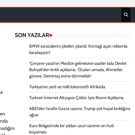
SON YAZILAR
BMW sürücülerini çileden çıkardı: Kontağı açan reklamla
karşılaşıyor!
‘Çerçeve yasa’nın Meclis’e gelmesine saatler kala Devlet
Bahçeli’den kritik açıklama: ‘Öcalan umuda, Ahmetler
göreve, Demirtaş evine dönmelidir’
Türkiye’nin yerli ve milli lokomotifi Afrika’da
da
Turknet İnternet Altyapısı Çöktü: İşte Resmi Açıklama
ABD’den İsrail’e Gazze uyarısı: Trump çok hayal kırıklığına
yen
uğrar
ında
Euro Bölgesi’nde bir yıldan uzun sürenin en hızlı
nadığını
büyümesi