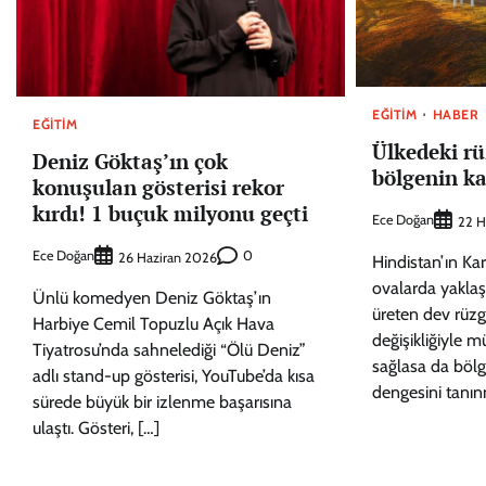
EĞITIM
HABER
EĞITIM
Ülkedeki rü
Deniz Göktaş’ın çok
bölgenin ka
konuşulan gösterisi rekor
kırdı! 1 buçuk milyonu geçti
Ece Doğan
22 H
Ece Doğan
0
26 Haziran 2026
Hindistan’ın Ka
ovalarda yaklaşı
Ünlü komedyen Deniz Göktaş’ın
üreten dev rüzga
Harbiye Cemil Topuzlu Açık Hava
değişikliğiyle 
Tiyatrosu’nda sahnelediği “Ölü Deniz”
sağlasa da böl
adlı stand-up gösterisi, YouTube’da kısa
dengesini tanı
sürede büyük bir izlenme başarısına
ulaştı. Gösteri, […]