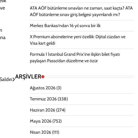
elik
 ve
ATA AÖF bütünleme sınavları ne zaman, saat kaçta? ATA
AÖF bütünleme sınav giriş belgesi yayımlandı mı?
Merkez Bankası’ndan 16 yıl sonra bir ilk
üm
X Premium abonelerine yeni özellik: Dijital cüzdan ve
ına
Visa kart geldi
Formula 1 İstanbul Grand Prix’ine ilişkin bilet fiyatı
paylaşan Passo’dan düzeltme ve özür
ARŞİVLER
Saldırı
Ağustos 2026
(3)
Temmuz 2026
(338)
Haziran 2026
(274)
Mayıs 2026
(752)
Nisan 2026
(111)