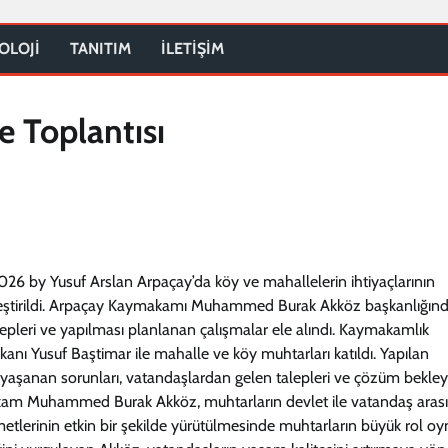
OLOJİ
TANITIM
İLETİŞİM
e Toplantısı
2026 by Yusuf Arslan Arpaçay’da köy ve mahallelerin ihtiyaçlarının
çekleştirildi. Arpaçay Kaymakamı Muhammed Burak Akköz başkanlığın
epleri ve yapılması planlanan çalışmalar ele alındı. Kaymakamlık
anı Yusuf Baştimar ile mahalle ve köy muhtarları katıldı. Yapılan
 yaşanan sorunları, vatandaşlardan gelen talepleri ve çözüm bekle
kam Muhammed Burak Akköz, muhtarların devlet ile vatandaş aras
metlerinin etkin bir şekilde yürütülmesinde muhtarların büyük rol oy