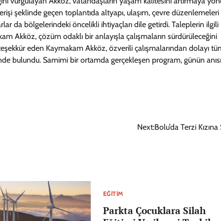
diğini vurgulayan Akköz, vatandaşların yaşam kalitesini artırmaya yön
şverişi şeklinde geçen toplantıda altyapı, ulaşım, çevre düzenlemeleri
 da bölgelerindeki öncelikli ihtiyaçları dile getirdi. Taleplerin ilgili
akam Akköz, çözüm odaklı bir anlayışla çalışmaların sürdürüleceğini
a teşekkür eden Kaymakam Akköz, özverili çalışmalarından dolayı t
sinde bulundu. Samimi bir ortamda gerçekleşen program, günün anıs
Next:
Bolu’da Terzi Kızına 
EĞITIM
Parkta Çocuklara Silah