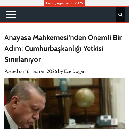
Skip
Pazar, Ağustos 9, 2026
to
content
Anayasa Mahkemesi’nden Önemli Bir
Adım: Cumhurbaşkanlığı Yetkisi
Sınırlanıyor
Posted on
16 Haziran 2026
by
Ece Doğan