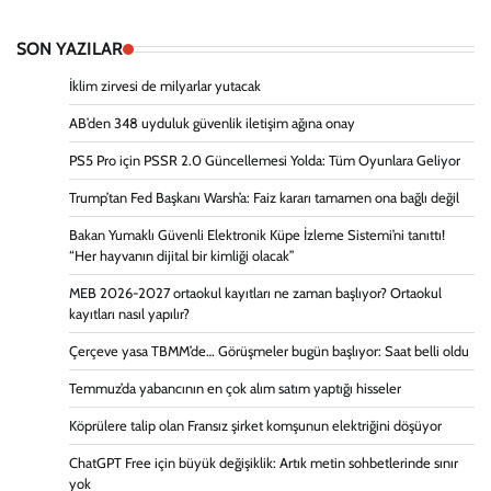
SON YAZILAR
İklim zirvesi de milyarlar yutacak
AB’den 348 uyduluk güvenlik iletişim ağına onay
PS5 Pro için PSSR 2.0 Güncellemesi Yolda: Tüm Oyunlara Geliyor
Trump’tan Fed Başkanı Warsh’a: Faiz kararı tamamen ona bağlı değil
Bakan Yumaklı Güvenli Elektronik Küpe İzleme Sistemi’ni tanıttı!
“Her hayvanın dijital bir kimliği olacak”
MEB 2026-2027 ortaokul kayıtları ne zaman başlıyor? Ortaokul
kayıtları nasıl yapılır?
Çerçeve yasa TBMM’de… Görüşmeler bugün başlıyor: Saat belli oldu
Temmuz’da yabancının en çok alım satım yaptığı hisseler
Köprülere talip olan Fransız şirket komşunun elektriğini döşüyor
ChatGPT Free için büyük değişiklik: Artık metin sohbetlerinde sınır
yok