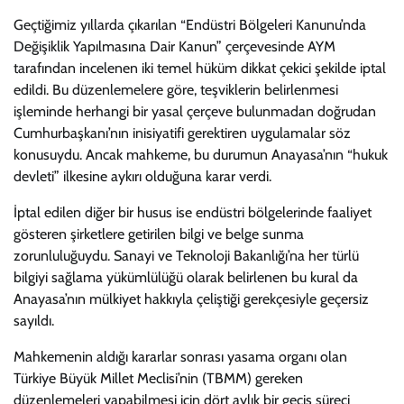
Geçtiğimiz yıllarda çıkarılan “Endüstri Bölgeleri Kanunu’nda
Değişiklik Yapılmasına Dair Kanun” çerçevesinde AYM
tarafından incelenen iki temel hüküm dikkat çekici şekilde iptal
edildi. Bu düzenlemelere göre, teşviklerin belirlenmesi
işleminde herhangi bir yasal çerçeve bulunmadan doğrudan
Cumhurbaşkanı’nın inisiyatifi gerektiren uygulamalar söz
konusuydu. Ancak mahkeme, bu durumun Anayasa’nın “hukuk
devleti” ilkesine aykırı olduğuna karar verdi.
İptal edilen diğer bir husus ise endüstri bölgelerinde faaliyet
gösteren şirketlere getirilen bilgi ve belge sunma
zorunluluğuydu. Sanayi ve Teknoloji Bakanlığı’na her türlü
bilgiyi sağlama yükümlülüğü olarak belirlenen bu kural da
Anayasa’nın mülkiyet hakkıyla çeliştiği gerekçesiyle geçersiz
sayıldı.
Mahkemenin aldığı kararlar sonrası yasama organı olan
Türkiye Büyük Millet Meclisi’nin (TBMM) gereken
düzenlemeleri yapabilmesi için dört aylık bir geçiş süreci