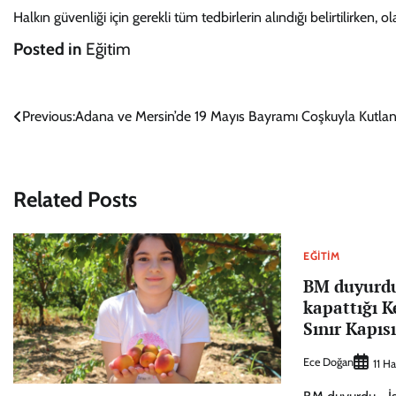
Halkın güvenliği için gerekli tüm tedbirlerin alındığı belirtilirken, o
Posted in
Eğitim
Yazı
Previous:
Adana ve Mersin’de 19 Mayıs Bayramı Coşkuyla Kutlan
gezinmesi
Related Posts
EĞITIM
BM duyurdu
kapattığı 
Sınır Kapıs
Ece Doğan
11 H