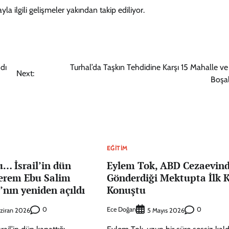
layla ilgili gelişmeler yakından takip ediliyor.
dı
Turhal’da Taşkın Tehdidine Karşı 15 Mahalle ve
Next:
Boşal
EĞITIM
… İsrail’in dün
Eylem Tok, ABD Cezaevin
Kerem Ebu Salim
Gönderdiği Mektupta İlk 
ı’nın yeniden açıldı
Konuştu
0
Ece Doğan
0
aziran 2026
5 Mayıs 2026