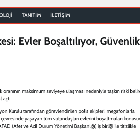
OLOJİ
TANITIM
İLETİŞİM
esi: Evler Boşaltılıyor, Güvenlik
uk oranının maksimum seviyeye ulaşması nedeniyle taşkın riski belir
 açtı.
n Kurulu tarafından görevlendirilen polis ekipleri, megafonlarla
ğı çevresinde yaşayan tüm vatandaşları evlerini boşaltmaları konus
FAD (Afet ve Acil Durum Yönetimi Başkanlığı) iş birliği ile titizlikle