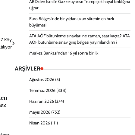
ABD’den İsrail’e Gazze uyarısı: Trump çok hayal kırıklığına
uğrar
Euro Bölgesi’nde bir yıldan uzun sürenin en hızlı
büyümesi
ATA AÖF bütünleme sınavları ne zaman, saat kaçta? ATA
 7 Köy
AÖF bütünleme sınav giriş belgesi yayımlandı mı?
tılıyor
Merkez Bankası’ndan 16 yıl sonra bir ilk
ARŞİVLER
Ağustos 2026
(5)
Temmuz 2026
(338)
den
Haziran 2026
(274)
Kez
Mayıs 2026
(752)
Nisan 2026
(111)