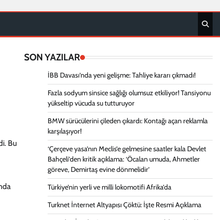
SON YAZILAR
İBB Davası’nda yeni gelişme: Tahliye kararı çıkmadı!
Fazla sodyum sinsice sağlığı olumsuz etkiliyor! Tansiyonu
yükseltip vücuda su tutturuyor
BMW sürücülerini çileden çıkardı: Kontağı açan reklamla
karşılaşıyor!
di. Bu
‘Çerçeve yasa’nın Meclis’e gelmesine saatler kala Devlet
Bahçeli’den kritik açıklama: ‘Öcalan umuda, Ahmetler
göreve, Demirtaş evine dönmelidir’
unda
Türkiye’nin yerli ve milli lokomotifi Afrika’da
Turknet İnternet Altyapısı Çöktü: İşte Resmi Açıklama