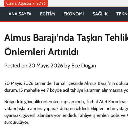
Skip
Cuma, Ağustos 7, 2026
to
ANA SAYFA
EĞİTİM
EKONOMİ
SAĞLIK
TEKN
content
Almus Barajı’nda Taşkın Tehlik
Önlemleri Artırıldı
Posted on
20 Mayıs 2026
by
Ece Doğan
20 Mayıs 2026 tarihinde, Turhal ilçesinde Almus Barajı’nın dolul
durum, 15 mahalle ve 7 köyde acil tahliye kararının alınmasına yol
Bölgedeki güvenlik önlemleri kapsamında, Turhal Afet Koordinasyo
vatandaşlara anons yaparak durumu bildirdi. Ekipler, nehir yata
uyararak, güvenli alanlara yönlendirdi. Tahliye işlemleri, polis ve A
sürdürülüyor.